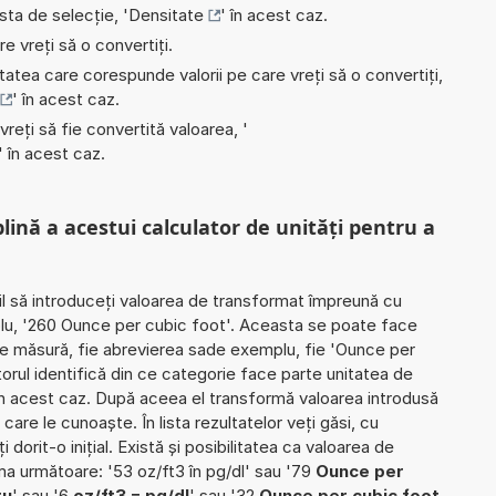
ista de selecție, '
Densitate
' în acest caz.
e vreți să o convertiți.
nitatea care corespunde valorii pe care vreți să o convertiți,
' în acest caz.
 vreți să fie convertită valoarea, '
' în acest caz.
plină a acestui calculator de unități pentru a
il să introduceți valoarea de transformat împreună cu
plu, '260 Ounce per cubic foot'. Aceasta se poate face
i de măsură, fie abrevierea sade exemplu, fie 'Ounce per
atorul identifică din ce categorie face parte unitatea de
n acest caz. După aceea el transformă valoarea introdusă
care le cunoaște. În lista rezultatelor veți găsi, cu
 dorit-o inițial. Există și posibilitatea ca valoarea de
ma următoare: '53 oz/ft3 în pg/dl' sau '79
Ounce per
ru
' sau '6
oz/ft3 = pg/dl
' sau '32
Ounce per cubic foot