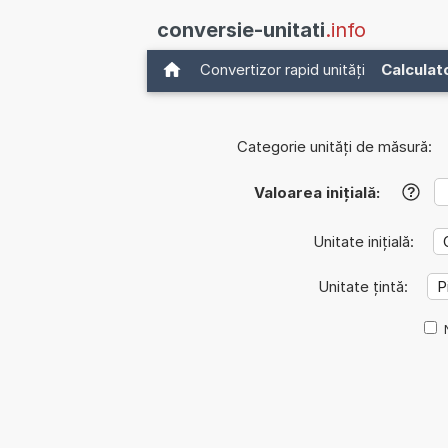
conversie-unitati
.info
Convertizor rapid unități
Calculat
Categorie unități de măsură:
Valoarea inițială:
?
Unitate inițială:
Unitate țintă: