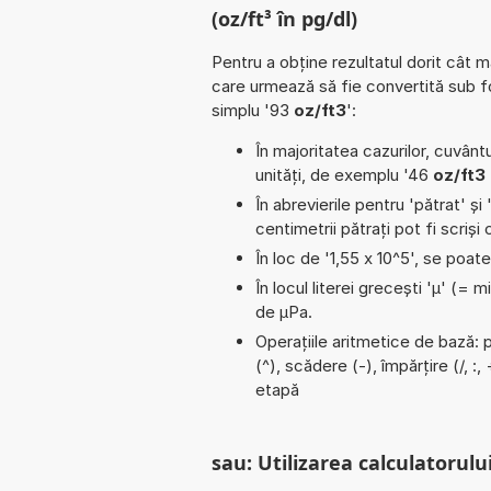
(oz/ft³ în pg/dl)
Pentru a obține rezultatul dorit cât m
care urmează să fie convertită sub 
simplu '93
oz/ft3
':
În majoritatea cazurilor, cuvântu
unități, de exemplu '46
oz/ft3
În abrevierile pentru 'pătrat' și 
centimetrii pătrați pot fi scriș
În loc de '1,55 x 10^5', se poat
În locul literei grecești 'µ' (= 
de µPa.
Operațiile aritmetice de bază: p
(^), scădere (-), împărțire (/, :
etapă
sau: Utilizarea calculatorului