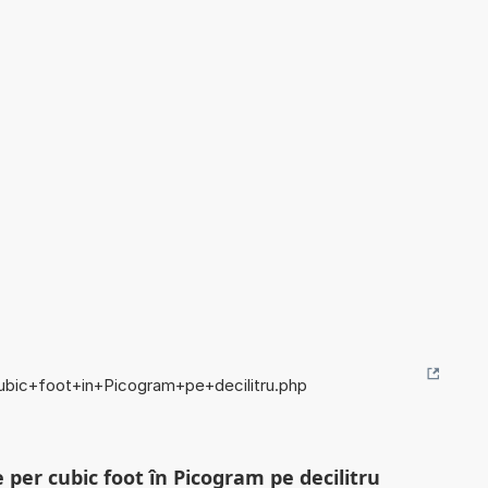
cubic+foot+in+Picogram+pe+decilitru.php
 per cubic foot în Picogram pe decilitru