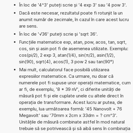
În loc de '4^3' puteți scrie și '4 exp 3' sau '4 pow 3'.
Dacă este necesar, rezultatul poate fi rotunjit la un
anumit număr de zecimale, în cazul în care acest lucru
are sens.
În loc de '√36' puteți scrie și 'sqrt 36'.
Funcțiile matematice exp, atan, pow, acos, tan, sqrt,
cos, sin și asin pot fi de asemenea utilizate. Exemplu:
cos(pi/2), 2 exp 3, atan(1/4), sin(π/2), asin(1/2),
sin(90), sqrt(4), acos(1), 3 pow 2 sau tan(90°)
Mai mult, calculatorul face posibilă utilizarea
expresiilor matematice. Ca urmare, nu doar că
numerele pot fi supuse unor operații matematice, cum
ar fi, de exemplu, '8 * 39 nV', ci diferite unități de
măsură pot fi și ele cuplate unele cu altele direct în
operația de transformare. Acest lucru ar putea, de
exemplu, lua următoarea formă: '45 Nanovolt + 76
Megavolt' sau '70mm x 2cm x 33dm = ? cm^3'.
Unitățile de măsură combinate astfel în mod natural
trebuie să se potrivească și să aibă sens în combinația