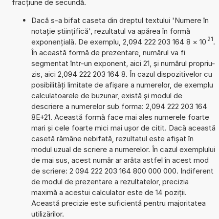
fracțiune de secundă.
Dacă s-a bifat caseta din dreptul textului 'Numere în
notație științifică', rezultatul va apărea în formă
21
exponențială. De exemplu, 2,094 222 203 164 8
×
10
.
În această formă de prezentare, numărul va fi
segmentat într-un exponent, aici 21, și numărul propriu-
zis, aici 2,094 222 203 164 8. În cazul dispozitivelor cu
posibilități limitate de afișare a numerelor, de exemplu
calculatoarele de buzunar, există și modul de
descriere a numerelor sub forma: 2,094 222 203 164
8E+21. Această formă face mai ales numerele foarte
mari și cele foarte mici mai ușor de citit. Dacă această
casetă rămâne nebifată, rezultatul este afișat în
modul uzual de scriere a numerelor. În cazul exemplului
de mai sus, acest număr ar arăta astfel în acest mod
de scriere: 2 094 222 203 164 800 000 000. Indiferent
de modul de prezentare a rezultatelor, precizia
maximă a acestui calculator este de 14 poziții.
Această precizie este suficientă pentru majoritatea
utilizărilor.