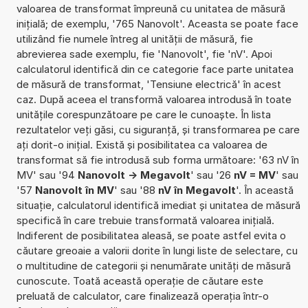
valoarea de transformat împreună cu unitatea de măsură
inițială; de exemplu, '765 Nanovolt'. Aceasta se poate face
utilizând fie numele întreg al unității de măsură, fie
abrevierea sade exemplu, fie 'Nanovolt', fie 'nV'. Apoi
calculatorul identifică din ce categorie face parte unitatea
de măsură de transformat, 'Tensiune electrică' în acest
caz. După aceea el transformă valoarea introdusă în toate
unitățile corespunzătoare pe care le cunoaște. În lista
rezultatelor veți găsi, cu siguranță, și transformarea pe care
ați dorit-o inițial. Există și posibilitatea ca valoarea de
transformat să fie introdusă sub forma următoare: '63 nV în
MV' sau '94
Nanovolt -> Megavolt
' sau '26
nV = MV
' sau
'57
Nanovolt în MV
' sau '88
nV în Megavolt
'. În această
situație, calculatorul identifică imediat și unitatea de măsură
specifică în care trebuie transformată valoarea inițială.
Indiferent de posibilitatea aleasă, se poate astfel evita o
căutare greoaie a valorii dorite în lungi liste de selectare, cu
o multitudine de categorii și nenumărate unități de măsură
cunoscute. Toată această operație de căutare este
preluată de calculator, care finalizează operația într-o