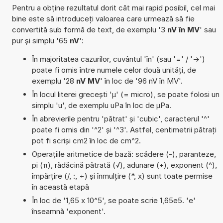
Pentru a obține rezultatul dorit cât mai rapid posibil, cel mai
bine este să introduceți valoarea care urmează să fie
convertită sub formă de text, de exemplu '3
nV în MV
' sau
pur și simplu '65
nV
':
În majoritatea cazurilor, cuvântul 'în' (sau '=' / '->')
poate fi omis între numele celor două unități, de
exemplu '28
nV MV
' în loc de '96 nV în MV'.
În locul literei grecești 'µ' (= micro), se poate folosi un
simplu 'u', de exemplu uPa în loc de µPa.
În abrevierile pentru 'pătrat' și 'cubic', caracterul '^'
poate fi omis din '^2' și '^3'. Astfel, centimetrii pătrați
pot fi scriși cm2 în loc de cm^2.
Operațiile aritmetice de bază: scădere (-), paranteze,
pi (π), rădăcină pătrată (√), adunare (+), exponent (^),
împărțire (/, :, ÷) și înmulțire (*, x) sunt toate permise
în această etapă
În loc de '1,65 x 10^5', se poate scrie 1,65e5. 'e'
înseamnă 'exponent'.