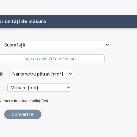
or unități de măsură
lă:
ă:
Numere în notație științifică