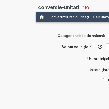
conversie-unitati
.info
Convertizor rapid unități
Calculat
Categorie unități de măsură:
Valoarea inițială:
?
Unitate iniția
Unitate țint