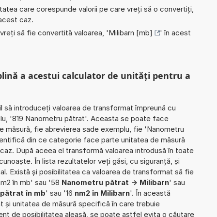
nitatea care corespunde valorii pe care vreți să o convertiți,
 acest caz.
 vreți să fie convertită valoarea, '
Milibarn [mb]
' în acest
plină a acestui calculator de unități pentru a
il să introduceți valoarea de transformat împreună cu
plu, '819 Nanometru pătrat'. Aceasta se poate face
ii de măsură, fie abrevierea sade exemplu, fie 'Nanometru
identifică din ce categorie face parte unitatea de măsură
 caz. După aceea el transformă valoarea introdusă în toate
noaște. În lista rezultatelor veți găsi, cu siguranță, și
ial. Există și posibilitatea ca valoarea de transformat să fie
nm2 în mb' sau '58
Nanometru pătrat -> Milibarn
' sau
pătrat în mb
' sau '16
nm2 în Milibarn
'. În această
iat și unitatea de măsură specifică în care trebuie
rent de posibilitatea aleasă, se poate astfel evita o căutare