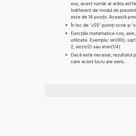
sus, acest număr ar arăta astfe
Indiferent de modul de prezenta
este de 14 poziții. Această prec
În loc de '√25' puteți scrie și 's
Funcțiile matematice cos, asin,
utilizate. Exemplu: sin(90), sqr
2, sin(π/2) sau atan(1/4)
Dacă este necesar, rezultatul po
care acest lucru are sens.