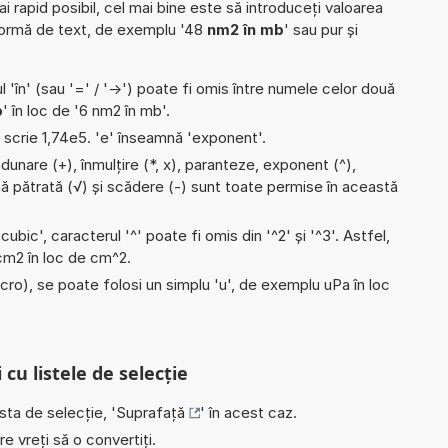
ai rapid posibil, cel mai bine este să introduceți valoarea
formă de text, de exemplu '48
nm2 în mb
' sau pur și
l 'în' (sau '=' / '->') poate fi omis între numele celor două
b
' în loc de '6 nm2 în mb'.
e scrie 1,74e5. 'e' înseamnă 'exponent'.
dunare (+), înmulțire (*, x), paranteze, exponent (^),
ăcină pătrată (√) și scădere (-) sunt toate permise în această
'cubic', caracterul '^' poate fi omis din '^2' și '^3'. Astfel,
i cm2 în loc de cm^2.
micro), se poate folosi un simplu 'u', de exemplu uPa în loc
 cu listele de selecție
ista de selecție, '
Suprafață
' în acest caz.
e vreți să o convertiți.