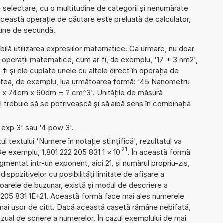
 de selectare, cu o multitudine de categorii și nenumărate
ceastă operație de căutare este preluată de calculator,
țiune de secundă.
ibilă utilizarea expresiilor matematice. Ca urmare, nu doar
 operații matematice, cum ar fi, de exemplu, '17 * 3 nm2',
 fi și ele cuplate unele cu altele direct în operația de
putea, de exemplu, lua următoarea formă: '45 Nanometru
m x 74cm x 60dm = ? cm^3'. Unitățile de măsură
 trebuie să se potrivească și să aibă sens în combinația
4 exp 3' sau '4 pow 3'.
l textului 'Numere în notație științifică', rezultatul va
21
De exemplu, 1,801 222 205 831 1
×
10
. În această formă
mentat într-un exponent, aici 21, și numărul propriu-zis,
 dispozitivelor cu posibilități limitate de afișare a
oarele de buzunar, există și modul de descriere a
 205 831 1E+21. Această formă face mai ales numerele
 mai ușor de citit. Dacă această casetă rămâne nebifată,
uzual de scriere a numerelor. În cazul exemplului de mai