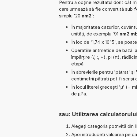
Pentru a obține rezultatul dorit cât m
care urmează să fie convertită sub 
simplu '20
nm2
':
În majoritatea cazurilor, cuvântu
unități, de exemplu '91
nm2 m
În loc de '1,74 x 10^5', se poat
Operațiile aritmetice de bază: a
împărțire (/, :, ÷), pi (π), răd
etapă
În abrevierile pentru 'pătrat' și 
centimetrii pătrați pot fi scriș
În locul literei grecești 'µ' (= 
de µPa.
sau: Utilizarea calculatorului
Alegeți categoria potrivită din l
Apoi introduceți valoarea pe car