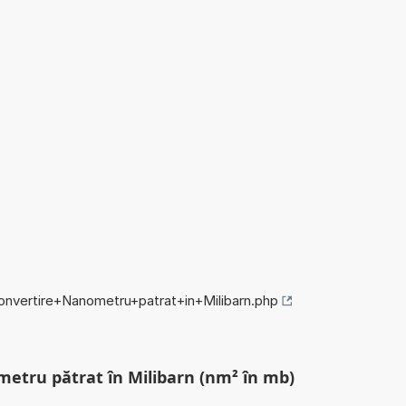
convertire+Nanometru+patrat+in+Milibarn.php
metru pătrat în Milibarn (nm² în mb)