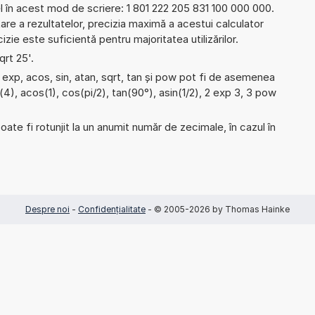
l în acest mod de scriere: 1 801 222 205 831 100 000 000.
re a rezultatelor, precizia maximă a acestui calculator
izie este suficientă pentru majoritatea utilizărilor.
qrt 25'.
 exp, acos, sin, atan, sqrt, tan și pow pot fi de asemenea
t(4), acos(1), cos(pi/2), tan(90°), asin(1/2), 2 exp 3, 3 pow
ate fi rotunjit la un anumit număr de zecimale, în cazul în
Despre noi
-
Confidențialitate
- © 2005-2026 by Thomas Hainke