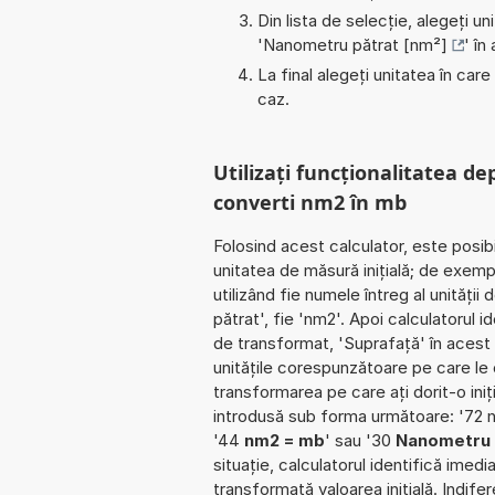
Din lista de selecție, alegeți u
'
Nanometru pătrat [nm²]
' în
La final alegeți unitatea în care
caz.
Utilizați funcționalitatea de
converti nm2 în mb
Folosind acest calculator, este posib
unitatea de măsură inițială; de exem
utilizând fie numele întreg al unităț
pătrat', fie 'nm2'. Apoi calculatorul 
de transformat, 'Suprafață' în acest
unitățile corespunzătoare pe care le cu
transformarea pe care ați dorit-o iniț
introdusă sub forma următoare: '72 
'44
nm2 = mb
' sau '30
Nanometru 
situație, calculatorul identifică imed
transformată valoarea inițială. Indife