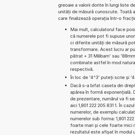
greoaie a valorii dorite în lungi liste
unități de măsură cunoscute. Toată a
care finalizează operația într-o frac
Mai mult, calculatorul face pos
că numerele pot fi supuse unor
ci diferite unități de măsură pot
transformare. Acest lucru ar 
pătrat + 31 Milibarn' sau '88m
combinate astfel în mod natural
respectivă.
În loc de '4^3' puteți scrie și '
Dacă s-a bifat caseta din dreptu
apărea în formă exponențială. 
de prezentare, numărul va fi seg
aici 1,801 222 205 831 1. În cazul
numerelor, de exemplu calculat
numerelor sub forma: 1,801 222
foarte mari și cele foarte mici
rezultatul este afișat în modul 