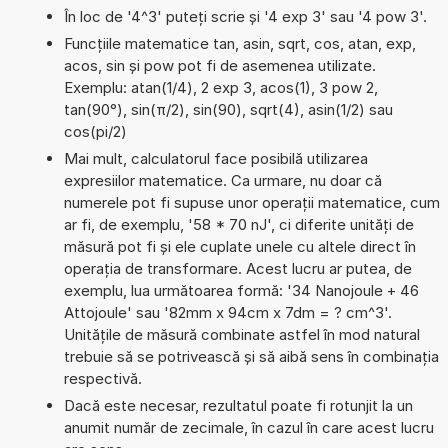
În loc de '4^3' puteți scrie și '4 exp 3' sau '4 pow 3'.
Funcțiile matematice tan, asin, sqrt, cos, atan, exp,
acos, sin și pow pot fi de asemenea utilizate.
Exemplu: atan(1/4), 2 exp 3, acos(1), 3 pow 2,
tan(90°), sin(π/2), sin(90), sqrt(4), asin(1/2) sau
cos(pi/2)
Mai mult, calculatorul face posibilă utilizarea
expresiilor matematice. Ca urmare, nu doar că
numerele pot fi supuse unor operații matematice, cum
ar fi, de exemplu, '58 * 70 nJ', ci diferite unități de
măsură pot fi și ele cuplate unele cu altele direct în
operația de transformare. Acest lucru ar putea, de
exemplu, lua următoarea formă: '34 Nanojoule + 46
Attojoule' sau '82mm x 94cm x 7dm = ? cm^3'.
Unitățile de măsură combinate astfel în mod natural
trebuie să se potrivească și să aibă sens în combinația
respectivă.
Dacă este necesar, rezultatul poate fi rotunjit la un
anumit număr de zecimale, în cazul în care acest lucru