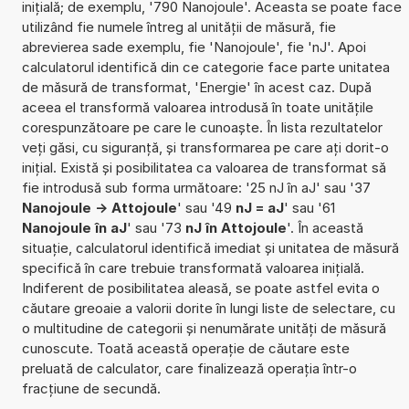
inițială; de exemplu, '790 Nanojoule'. Aceasta se poate face
utilizând fie numele întreg al unității de măsură, fie
abrevierea sade exemplu, fie 'Nanojoule', fie 'nJ'. Apoi
calculatorul identifică din ce categorie face parte unitatea
de măsură de transformat, 'Energie' în acest caz. După
aceea el transformă valoarea introdusă în toate unitățile
corespunzătoare pe care le cunoaște. În lista rezultatelor
veți găsi, cu siguranță, și transformarea pe care ați dorit-o
inițial. Există și posibilitatea ca valoarea de transformat să
fie introdusă sub forma următoare: '25 nJ în aJ' sau '37
Nanojoule -> Attojoule
' sau '49
nJ = aJ
' sau '61
Nanojoule în aJ
' sau '73
nJ în Attojoule
'. În această
situație, calculatorul identifică imediat și unitatea de măsură
specifică în care trebuie transformată valoarea inițială.
Indiferent de posibilitatea aleasă, se poate astfel evita o
căutare greoaie a valorii dorite în lungi liste de selectare, cu
o multitudine de categorii și nenumărate unități de măsură
cunoscute. Toată această operație de căutare este
preluată de calculator, care finalizează operația într-o
fracțiune de secundă.