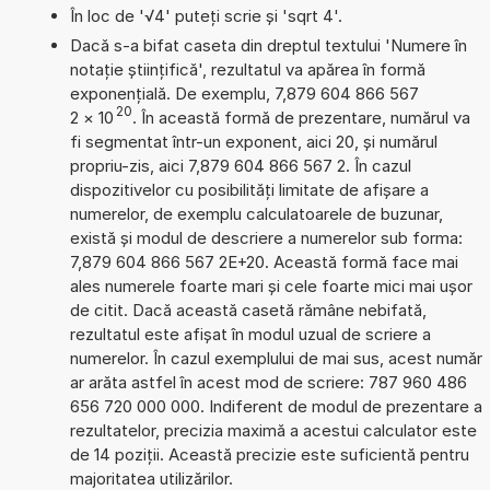
În loc de '√4' puteți scrie și 'sqrt 4'.
Dacă s-a bifat caseta din dreptul textului 'Numere în
notație științifică', rezultatul va apărea în formă
exponențială. De exemplu, 7,879 604 866 567
20
2
×
10
. În această formă de prezentare, numărul va
fi segmentat într-un exponent, aici 20, și numărul
propriu-zis, aici 7,879 604 866 567 2. În cazul
dispozitivelor cu posibilități limitate de afișare a
numerelor, de exemplu calculatoarele de buzunar,
există și modul de descriere a numerelor sub forma:
7,879 604 866 567 2E+20. Această formă face mai
ales numerele foarte mari și cele foarte mici mai ușor
de citit. Dacă această casetă rămâne nebifată,
rezultatul este afișat în modul uzual de scriere a
numerelor. În cazul exemplului de mai sus, acest număr
ar arăta astfel în acest mod de scriere: 787 960 486
656 720 000 000. Indiferent de modul de prezentare a
rezultatelor, precizia maximă a acestui calculator este
de 14 poziții. Această precizie este suficientă pentru
majoritatea utilizărilor.