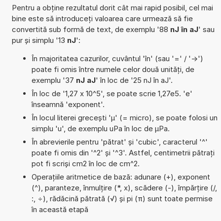
Pentru a obține rezultatul dorit cât mai rapid posibil, cel mai
bine este să introduceți valoarea care urmează să fie
convertită sub formă de text, de exemplu '88
nJ în aJ
' sau
pur și simplu '13
nJ
':
În majoritatea cazurilor, cuvântul 'în' (sau '=' / '->')
poate fi omis între numele celor două unități, de
exemplu '37
nJ aJ
' în loc de '25 nJ în aJ'.
În loc de '1,27 x 10^5', se poate scrie 1,27e5. 'e'
înseamnă 'exponent'.
În locul literei grecești 'µ' (= micro), se poate folosi un
simplu 'u', de exemplu uPa în loc de µPa.
În abrevierile pentru 'pătrat' și 'cubic', caracterul '^'
poate fi omis din '^2' și '^3'. Astfel, centimetrii pătrați
pot fi scriși cm2 în loc de cm^2.
Operațiile aritmetice de bază: adunare (+), exponent
(^), paranteze, înmulțire (*, x), scădere (-), împărțire (/,
:, ÷), rădăcină pătrată (√) și pi (π) sunt toate permise
în această etapă