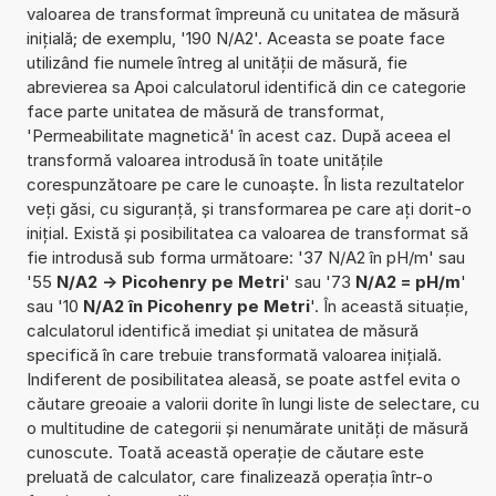
valoarea de transformat împreună cu unitatea de măsură
inițială; de exemplu, '190 N/A2'. Aceasta se poate face
utilizând fie numele întreg al unității de măsură, fie
abrevierea sa Apoi calculatorul identifică din ce categorie
face parte unitatea de măsură de transformat,
'Permeabilitate magnetică' în acest caz. După aceea el
transformă valoarea introdusă în toate unitățile
corespunzătoare pe care le cunoaște. În lista rezultatelor
veți găsi, cu siguranță, și transformarea pe care ați dorit-o
inițial. Există și posibilitatea ca valoarea de transformat să
fie introdusă sub forma următoare: '37 N/A2 în pH/m' sau
'55
N/A2 -> Picohenry pe Metri
' sau '73
N/A2 = pH/m
'
sau '10
N/A2 în Picohenry pe Metri
'. În această situație,
calculatorul identifică imediat și unitatea de măsură
specifică în care trebuie transformată valoarea inițială.
Indiferent de posibilitatea aleasă, se poate astfel evita o
căutare greoaie a valorii dorite în lungi liste de selectare, cu
o multitudine de categorii și nenumărate unități de măsură
cunoscute. Toată această operație de căutare este
preluată de calculator, care finalizează operația într-o