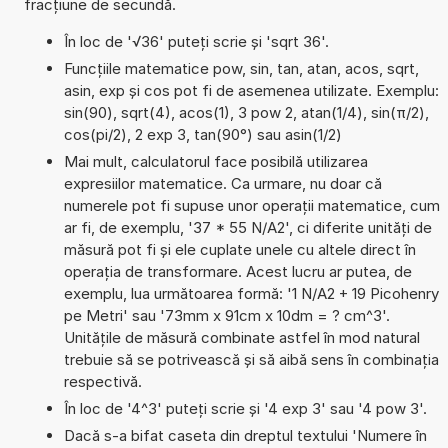
fracțiune de secundă.
În loc de '√36' puteți scrie și 'sqrt 36'.
Funcțiile matematice pow, sin, tan, atan, acos, sqrt,
asin, exp și cos pot fi de asemenea utilizate. Exemplu:
sin(90), sqrt(4), acos(1), 3 pow 2, atan(1/4), sin(π/2),
cos(pi/2), 2 exp 3, tan(90°) sau asin(1/2)
Mai mult, calculatorul face posibilă utilizarea
expresiilor matematice. Ca urmare, nu doar că
numerele pot fi supuse unor operații matematice, cum
ar fi, de exemplu, '37 * 55 N/A2', ci diferite unități de
măsură pot fi și ele cuplate unele cu altele direct în
operația de transformare. Acest lucru ar putea, de
exemplu, lua următoarea formă: '1 N/A2 + 19 Picohenry
pe Metri' sau '73mm x 91cm x 10dm = ? cm^3'.
Unitățile de măsură combinate astfel în mod natural
trebuie să se potrivească și să aibă sens în combinația
respectivă.
În loc de '4^3' puteți scrie și '4 exp 3' sau '4 pow 3'.
Dacă s-a bifat caseta din dreptul textului 'Numere în