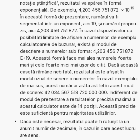
notație științifică', rezultatul va apărea în formă
19
exponențială. De exemplu, 4,203 456 751 872
×
10
.
În această formă de prezentare, numărul va fi
segmentat într-un exponent, aici 19, și numărul propriu-
zis, aici 4,203 456 751 872. În cazul dispozitivelor cu
posibilități limitate de afișare a numerelor, de exemplu
calculatoarele de buzunar, există și modul de
descriere a numerelor sub forma: 4,203 456 751 872
E+19. Această formă face mai ales numerele foarte
mari și cele foarte mici mai ușor de citit. Dacă această
casetă rămâne nebifată, rezultatul este afișat în
modul uzual de scriere a numerelor. În cazul exemplului
de mai sus, acest număr ar arăta astfel în acest mod
de scriere: 42 034 567 518 720 000 000. Indiferent de
modul de prezentare a rezultatelor, precizia maximă a
acestui calculator este de 14 poziții. Această precizie
este suficientă pentru majoritatea utilizărilor.
Dacă este necesar, rezultatul poate fi rotunjit la un
anumit număr de zecimale, în cazul în care acest lucru
are sens.