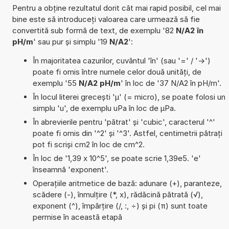
Pentru a obține rezultatul dorit cât mai rapid posibil, cel mai
bine este să introduceți valoarea care urmează să fie
convertită sub formă de text, de exemplu '82
N/A2 în
pH/m
' sau pur și simplu '19
N/A2
':
În majoritatea cazurilor, cuvântul 'în' (sau '=' / '->')
poate fi omis între numele celor două unități, de
exemplu '55
N/A2 pH/m
' în loc de '37 N/A2 în pH/m'.
În locul literei grecești 'µ' (= micro), se poate folosi un
simplu 'u', de exemplu uPa în loc de µPa.
În abrevierile pentru 'pătrat' și 'cubic', caracterul '^'
poate fi omis din '^2' și '^3'. Astfel, centimetrii pătrați
pot fi scriși cm2 în loc de cm^2.
În loc de '1,39 x 10^5', se poate scrie 1,39e5. 'e'
înseamnă 'exponent'.
Operațiile aritmetice de bază: adunare (+), paranteze,
scădere (-), înmulțire (*, x), rădăcină pătrată (√),
exponent (^), împărțire (/, :, ÷) și pi (π) sunt toate
permise în această etapă