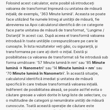
Folosind acest calculator, este posibil să introduceți
valoarea de transformat împreună cu unitatea de măsură
inițială; de exemplu, '363 Minute lumină'. Aceasta se poate
face utilizând fie numele întreg al unității de măsură, fie
abrevierea sa Apoi calculatorul identifică din ce categorie
face parte unitatea de măsură de transformat, 'Lungime /
Distanță' în acest caz. După aceea el transformă valoarea
introdusă în toate unitățile corespunzătoare pe care le
cunoaște. În lista rezultatelor veți găsi, cu siguranță, și
transformarea pe care ați dorit-o inițial. Există și
posibilitatea ca valoarea de transformat să fie introdusă sub
forma următoare: '57 Minute lumină în nm' sau '85
Minute
lumină -> Nanometri
' sau '14
Minute lumină = nm
' sau
'70
Minute lumină în Nanometri
'. În această situație,
calculatorul identifică imediat și unitatea de măsură
specifică în care trebuie transformată valoarea inițială.
Indiferent de posibilitatea aleasă, se poate astfel evita o
căutare greoaie a valorii dorite în lungi liste de selectare, cu
o multitudine de categorii și nenumărate unități de măsură
cunoscute. Toată această operație de căutare este