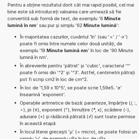
Pentru a obține rezultatul dorit cât mai rapid posibil, cel mai
bine este să introduceți valoarea care urmează să fie
convertită sub formă de text, de exemplu '6
Minute
lumină în nm
' sau pur și simplu '62
Minute lumină
':
În majoritatea cazurilor, cuvântul 'în' (sau '=' / '->')
poate fi omis între numele celor două unități, de
exemplu '19
Minute lumină nm
' în loc de '90 Minute
lumină în nm'.
În abrevierile pentru 'pătrat' și 'cubic', caracterul '^'
poate fi omis din '^2' și '^3'. Astfel, centimetrii pătrați
pot fi scriși cm2 în loc de cm^2.
În loc de '1,59 x 10^5', se poate scrie 1,59e5. 'e'
înseamnă 'exponent'.
Operațiile aritmetice de bază: paranteze, împărțire (/, :,
÷), pi (π), exponent (^), înmulțire (*, x), scădere (-),
adunare (+) și rădăcină pătrată (√) sunt toate permise
în această etapă
În locul literei grecești 'µ' (= micro), se poate folosi un
simplu 'u', de exemplu uPa în loc de µPa.