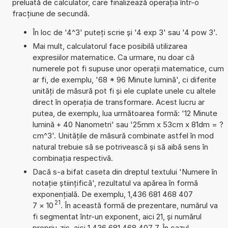
preluată de calculator, care finalizează operația într-o
fracțiune de secundă.
În loc de '4^3' puteți scrie și '4 exp 3' sau '4 pow 3'.
Mai mult, calculatorul face posibilă utilizarea
expresiilor matematice. Ca urmare, nu doar că
numerele pot fi supuse unor operații matematice, cum
ar fi, de exemplu, '68 * 96 Minute lumină', ci diferite
unități de măsură pot fi și ele cuplate unele cu altele
direct în operația de transformare. Acest lucru ar
putea, de exemplu, lua următoarea formă: '12 Minute
lumină + 40 Nanometri' sau '25mm x 53cm x 81dm = ?
cm^3'. Unitățile de măsură combinate astfel în mod
natural trebuie să se potrivească și să aibă sens în
combinația respectivă.
Dacă s-a bifat caseta din dreptul textului 'Numere în
notație științifică', rezultatul va apărea în formă
exponențială. De exemplu, 1,436 681 468 407
21
7
×
10
. În această formă de prezentare, numărul va
fi segmentat într-un exponent, aici 21, și numărul
propriu-zis, aici 1,436 681 468 407 7. În cazul