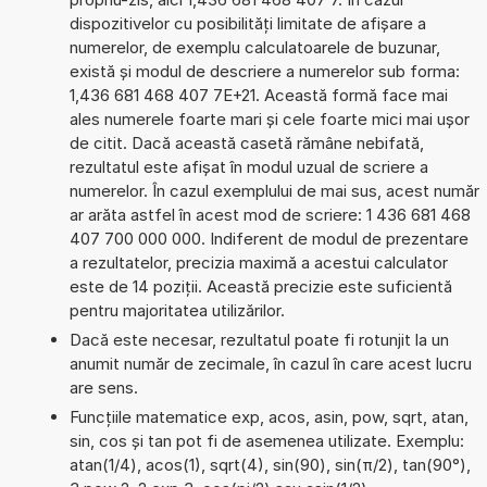
dispozitivelor cu posibilități limitate de afișare a
numerelor, de exemplu calculatoarele de buzunar,
există și modul de descriere a numerelor sub forma:
1,436 681 468 407 7E+21. Această formă face mai
ales numerele foarte mari și cele foarte mici mai ușor
de citit. Dacă această casetă rămâne nebifată,
rezultatul este afișat în modul uzual de scriere a
numerelor. În cazul exemplului de mai sus, acest număr
ar arăta astfel în acest mod de scriere: 1 436 681 468
407 700 000 000. Indiferent de modul de prezentare
a rezultatelor, precizia maximă a acestui calculator
este de 14 poziții. Această precizie este suficientă
pentru majoritatea utilizărilor.
Dacă este necesar, rezultatul poate fi rotunjit la un
anumit număr de zecimale, în cazul în care acest lucru
are sens.
Funcțiile matematice exp, acos, asin, pow, sqrt, atan,
sin, cos și tan pot fi de asemenea utilizate. Exemplu:
atan(1/4), acos(1), sqrt(4), sin(90), sin(π/2), tan(90°),