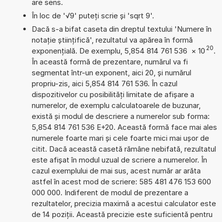
are sens.
În loc de '√9' puteți scrie și 'sqrt 9'.
Dacă s-a bifat caseta din dreptul textului 'Numere în
notație științifică', rezultatul va apărea în formă
20
exponențială. De exemplu, 5,854 814 761 536
×
10
.
În această formă de prezentare, numărul va fi
segmentat într-un exponent, aici 20, și numărul
propriu-zis, aici 5,854 814 761 536. În cazul
dispozitivelor cu posibilități limitate de afișare a
numerelor, de exemplu calculatoarele de buzunar,
există și modul de descriere a numerelor sub forma:
5,854 814 761 536 E+20. Această formă face mai ales
numerele foarte mari și cele foarte mici mai ușor de
citit. Dacă această casetă rămâne nebifată, rezultatul
este afișat în modul uzual de scriere a numerelor. În
cazul exemplului de mai sus, acest număr ar arăta
astfel în acest mod de scriere: 585 481 476 153 600
000 000. Indiferent de modul de prezentare a
rezultatelor, precizia maximă a acestui calculator este
de 14 poziții. Această precizie este suficientă pentru