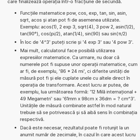
care finalizează operația într-o fracțiune de secundă.
Funcțiile matematice pow, cos, exp, tan, sin, asin,
sqrt, acos și atan pot fi de asemenea utilizate.
Exemplu: acos(1), 2 exp 3, sqrt(4), 3 pow 2, asin(1/2),
tan(90°), cos(pi/2), atan(1/4), sin(90) sau sin(π/2)
În loc de '4^3' puteți scrie și '4 exp 3' sau '4 pow 3'.
Mai mult, calculatorul face posibilă utilizarea
expresiilor matematice. Ca urmare, nu doar că
numerele pot fi supuse unor operații matematice, cum
ar fi, de exemplu, '86 * 24 mi', ci diferite unități de
măsură pot fi și ele cuplate unele cu altele direct în
operația de transformare. Acest lucru ar putea, de
exemplu, lua următoarea formă: '12 Milă internațional +
49 Megametri' sau '61mm x 98cm x 36dm = ? cm^3'.
Unitățile de măsură combinate astfel în mod natural
trebuie să se potrivească și să aibă sens în combinația
respectivă.
Dacă este necesar, rezultatul poate fi rotunjit la un
anumit număr de zecimale, în cazul în care acest lucru