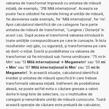
valoarea de transformat împreună cu unitatea de măsură
inițială; de exemplu, '318 Milă internațional'. Aceasta se
poate face utilizând fie numele întreg al unității de măsură,
fie abrevierea sade exemplu, fie 'Milă internațional', fie 'mi'.
Apoi calculatorul identifică din ce categorie face parte
unitatea de măsură de transformat, 'Lungime / Distanță' în
acest caz. După aceea el transformă valoarea introdusă în
toate unitățile corespunzătoare pe care le cunoaște. În lista
rezultatelor veți găsi, cu siguranță, și transformarea pe care
ați dorit-o inițial. Există și posibilitatea ca valoarea de
transformat să fie introdusă sub forma următoare: '75 mi în
Mm' sau '13
Milă internațional -> Megametri
' sau '50
mi
= Mm
' sau '87
Milă internațional în Mm
' sau '25
mi în
Megametri
'. În această situație, calculatorul identifică
imediat și unitatea de măsură specifică în care trebuie
transformată valoarea inițială. Indiferent de posibilitatea
aleasă, se poate astfel evita o căutare greoaie a valorii
dorite în lungi liste de selectare, cu o multitudine de
categorii și nenumărate unități de măsură cunoscute. Toată
această operație de căutare este preluată de calculator,