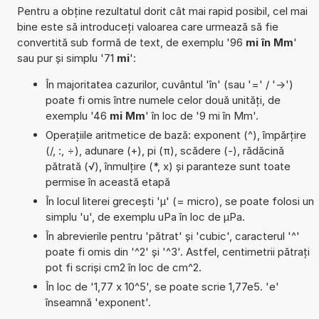
Pentru a obține rezultatul dorit cât mai rapid posibil, cel mai
bine este să introduceți valoarea care urmează să fie
convertită sub formă de text, de exemplu '96
mi în Mm
'
sau pur și simplu '71
mi
':
În majoritatea cazurilor, cuvântul 'în' (sau '=' / '->')
poate fi omis între numele celor două unități, de
exemplu '46
mi Mm
' în loc de '9 mi în Mm'.
Operațiile aritmetice de bază: exponent (^), împărțire
(/, :, ÷), adunare (+), pi (π), scădere (-), rădăcină
pătrată (√), înmulțire (*, x) și paranteze sunt toate
permise în această etapă
În locul literei grecești 'µ' (= micro), se poate folosi un
simplu 'u', de exemplu uPa în loc de µPa.
În abrevierile pentru 'pătrat' și 'cubic', caracterul '^'
poate fi omis din '^2' și '^3'. Astfel, centimetrii pătrați
pot fi scriși cm2 în loc de cm^2.
În loc de '1,77 x 10^5', se poate scrie 1,77e5. 'e'
înseamnă 'exponent'.