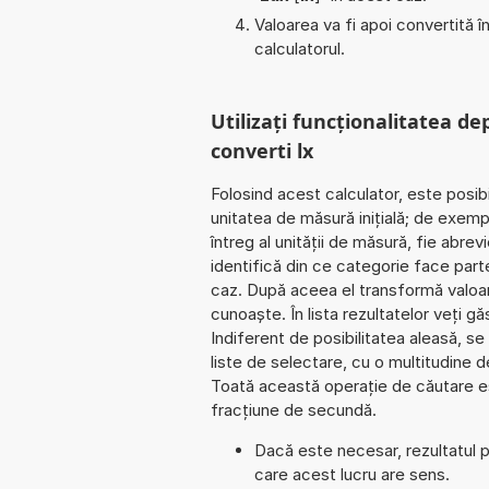
Valoarea va fi apoi convertită 
calculatorul.
Utilizați funcționalitatea de
converti lx
Folosind acest calculator, este posib
unitatea de măsură inițială; de exemp
întreg al unității de măsură, fie abre
identifică din ce categorie face part
caz. După aceea el transformă valoar
cunoaște. În lista rezultatelor veți găs
Indiferent de posibilitatea aleasă, se 
liste de selectare, cu o multitudine 
Toată această operație de căutare est
fracțiune de secundă.
Dacă este necesar, rezultatul po
care acest lucru are sens.