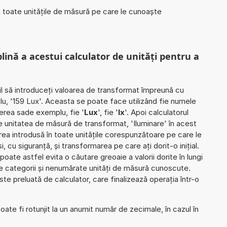
în toate unitățile de măsură pe care le cunoaște
plină a acestui calculator de unități pentru a
il să introduceți valoarea de transformat împreună cu
lu, '159 Lux'. Aceasta se poate face utilizând fie numele
vierea sade exemplu, fie '
Lux
', fie '
lx
'. Apoi calculatorul
e unitatea de măsură de transformat, 'Iluminare' în acest
ea introdusă în toate unitățile corespunzătoare pe care le
i, cu siguranță, și transformarea pe care ați dorit-o inițial.
poate astfel evita o căutare greoaie a valorii dorite în lungi
de categorii și nenumărate unități de măsură cunoscute.
e preluată de calculator, care finalizează operația într-o
ate fi rotunjit la un anumit număr de zecimale, în cazul în