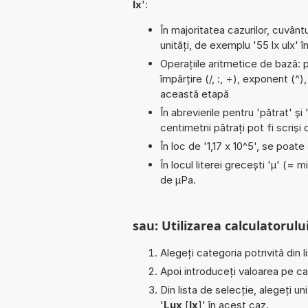
lx
':
În majoritatea cazurilor, cuvântu
unități, de exemplu '55 lx ulx' în
Operațiile aritmetice de bază: p
împărțire (/, :, ÷), exponent (^)
această etapă
În abrevierile pentru 'pătrat' și 
centimetrii pătrați pot fi scriș
În loc de '1,17 x 10^5', se poat
În locul literei grecești 'µ' (= 
de µPa.
sau: Utilizarea calculatorului
Alegeți categoria potrivită din l
Apoi introduceți valoarea pe car
Din lista de selecție, alegeți u
'
Lux
[
lx
]' în acest caz.