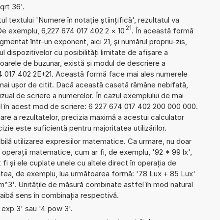
qrt 36'.
l textului 'Numere în notație științifică', rezultatul va
21
De exemplu, 6,227 674 017 402 2
×
10
. În această formă
mentat într-un exponent, aici 21, și numărul propriu-zis,
l dispozitivelor cu posibilități limitate de afișare a
oarele de buzunar, există și modul de descriere a
4 017 402 2E+21. Această formă face mai ales numerele
 mai ușor de citit. Dacă această casetă rămâne nebifată,
uzual de scriere a numerelor. În cazul exemplului de mai
el în acest mod de scriere: 6 227 674 017 402 200 000 000.
re a rezultatelor, precizia maximă a acestui calculator
izie este suficientă pentru majoritatea utilizărilor.
ibilă utilizarea expresiilor matematice. Ca urmare, nu doar
operații matematice, cum ar fi, de exemplu, '92 * 99 lx',
 fi și ele cuplate unele cu altele direct în operația de
utea, de exemplu, lua următoarea formă: '78 Lux + 85 Lux'
3'. Unitățile de măsură combinate astfel în mod natural
 aibă sens în combinația respectivă.
4 exp 3' sau '4 pow 3'.