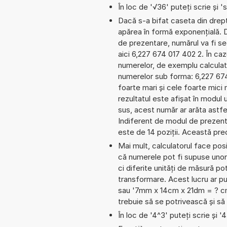
În loc de '√36' puteți scrie și 's
Dacă s-a bifat caseta din dreptu
apărea în formă exponențială. 
de prezentare, numărul va fi seg
aici 6,227 674 017 402 2. În cazu
numerelor, de exemplu calculat
numerelor sub forma: 6,227 67
foarte mari și cele foarte mici
rezultatul este afișat în modul 
sus, acest număr ar arăta astf
Indiferent de modul de prezenta
este de 14 poziții. Această prec
Mai mult, calculatorul face pos
că numerele pot fi supuse unor 
ci diferite unități de măsură pot
transformare. Acest lucru ar p
sau '7mm x 14cm x 21dm = ? cm^
trebuie să se potrivească și să
În loc de '4^3' puteți scrie și '