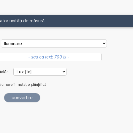
ator unități de măsură
ială:
Numere în notație științifică