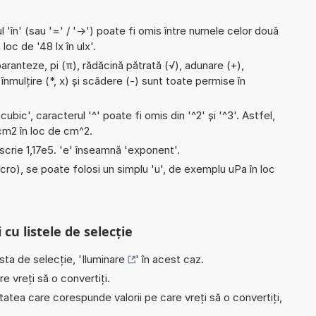
l 'în' (sau '=' / '->') poate fi omis între numele celor două
 loc de '48 lx în ulx'.
aranteze, pi (π), rădăcină pătrată (√), adunare (+),
, înmulțire (*, x) și scădere (-) sunt toate permise în
'cubic', caracterul '^' poate fi omis din '^2' și '^3'. Astfel,
i cm2 în loc de cm^2.
e scrie 1,17e5. 'e' înseamnă 'exponent'.
micro), se poate folosi un simplu 'u', de exemplu uPa în loc
 cu listele de selecție
ista de selecție, '
Iluminare
' în acest caz.
e vreți să o convertiți.
nitatea care corespunde valorii pe care vreți să o convertiți,