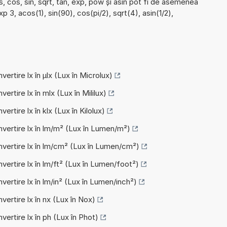
, cos, sin, sqrt, tan, exp, pow și asin pot fi de asemenea
p 3, acos(1), sin(90), cos(pi/2), sqrt(4), asin(1/2),
vertire lx în µlx (Lux în Microlux)
vertire lx în mlx (Lux în Mililux)
ertire lx în klx (Lux în Kilolux)
nvertire lx în lm/m² (Lux în Lumen/m²)
nvertire lx în lm/cm² (Lux în Lumen/cm²)
vertire lx în lm/ft² (Lux în Lumen/foot²)
vertire lx în lm/in² (Lux în Lumen/inch²)
vertire lx în nx (Lux în Nox)
vertire lx în ph (Lux în Phot)