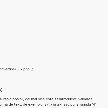
convertire+Lux.php
x)
ai rapid posibil, cel mai bine este să introduceți valoarea
rmă de text, de exemplu '27 lx în ulx' sau pur și simplu '41