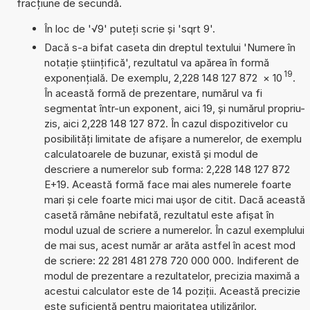
fracțiune de secundă.
În loc de '√9' puteți scrie și 'sqrt 9'.
Dacă s-a bifat caseta din dreptul textului 'Numere în
notație științifică', rezultatul va apărea în formă
19
exponențială. De exemplu, 2,228 148 127 872
×
10
.
În această formă de prezentare, numărul va fi
segmentat într-un exponent, aici 19, și numărul propriu-
zis, aici 2,228 148 127 872. În cazul dispozitivelor cu
posibilități limitate de afișare a numerelor, de exemplu
calculatoarele de buzunar, există și modul de
descriere a numerelor sub forma: 2,228 148 127 872
E+19. Această formă face mai ales numerele foarte
mari și cele foarte mici mai ușor de citit. Dacă această
casetă rămâne nebifată, rezultatul este afișat în
modul uzual de scriere a numerelor. În cazul exemplului
de mai sus, acest număr ar arăta astfel în acest mod
de scriere: 22 281 481 278 720 000 000. Indiferent de
modul de prezentare a rezultatelor, precizia maximă a
acestui calculator este de 14 poziții. Această precizie
este suficientă pentru majoritatea utilizărilor.