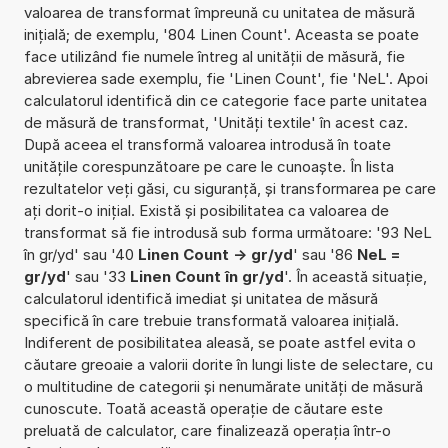
valoarea de transformat împreună cu unitatea de măsură
inițială; de exemplu, '804 Linen Count'. Aceasta se poate
face utilizând fie numele întreg al unității de măsură, fie
abrevierea sade exemplu, fie 'Linen Count', fie 'NeL'. Apoi
calculatorul identifică din ce categorie face parte unitatea
de măsură de transformat, 'Unități textile' în acest caz.
După aceea el transformă valoarea introdusă în toate
unitățile corespunzătoare pe care le cunoaște. În lista
rezultatelor veți găsi, cu siguranță, și transformarea pe care
ați dorit-o inițial. Există și posibilitatea ca valoarea de
transformat să fie introdusă sub forma următoare: '93 NeL
în gr/yd' sau '40
Linen Count -> gr/yd
' sau '86
NeL =
gr/yd
' sau '33
Linen Count în gr/yd
'. În această situație,
calculatorul identifică imediat și unitatea de măsură
specifică în care trebuie transformată valoarea inițială.
Indiferent de posibilitatea aleasă, se poate astfel evita o
căutare greoaie a valorii dorite în lungi liste de selectare, cu
o multitudine de categorii și nenumărate unități de măsură
cunoscute. Toată această operație de căutare este
preluată de calculator, care finalizează operația într-o