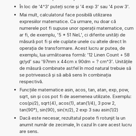
În loc de '4^3' puteți scrie și '4 exp 3' sau '4 pow 3'.
Mai mult, calculatorul face posibilă utilizarea
expresiilor matematice. Ca urmare, nu doar că
numerele pot fi supuse unor operații matematice, cum
ar fi, de exemplu, '5 * 51 NeL', ci diferite unități de
măsură pot fi și ele cuplate unele cu altele direct în
operația de transformare. Acest lucru ar putea, de
exemplu, lua următoarea formă: '12 Linen Count + 58
gr/yd' sau '97mm x 44cm x 90dm = ? cm^3'. Unitățile
de măsură combinate astfel în mod natural trebuie să
se potrivească și să aibă sens în combinația
respectivă.
Funcțiile matematice asin, acos, tan, atan, exp, pow,
sqrt, sin și cos pot fi de asemenea utilizate. Exemplu:
cos(pi/2), sqrt(4), acos(1), atan(1/4), 3 pow 2,
tan(90°), sin(90), sin(π/2), 2 exp 3 sau asin(1/2)
Dacă este necesar, rezultatul poate fi rotunjit la un
anumit număr de zecimale, în cazul în care acest lucru
are sens.