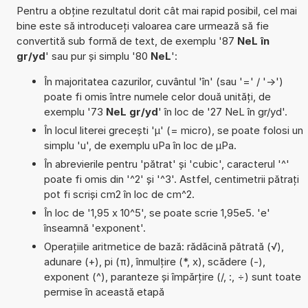
Pentru a obține rezultatul dorit cât mai rapid posibil, cel mai
bine este să introduceți valoarea care urmează să fie
convertită sub formă de text, de exemplu '87
NeL în
gr/yd
' sau pur și simplu '80
NeL
':
În majoritatea cazurilor, cuvântul 'în' (sau '=' / '->')
poate fi omis între numele celor două unități, de
exemplu '73
NeL gr/yd
' în loc de '27 NeL în gr/yd'.
În locul literei grecești 'µ' (= micro), se poate folosi un
simplu 'u', de exemplu uPa în loc de µPa.
În abrevierile pentru 'pătrat' și 'cubic', caracterul '^'
poate fi omis din '^2' și '^3'. Astfel, centimetrii pătrați
pot fi scriși cm2 în loc de cm^2.
În loc de '1,95 x 10^5', se poate scrie 1,95e5. 'e'
înseamnă 'exponent'.
Operațiile aritmetice de bază: rădăcină pătrată (√),
adunare (+), pi (π), înmulțire (*, x), scădere (-),
exponent (^), paranteze și împărțire (/, :, ÷) sunt toate
permise în această etapă