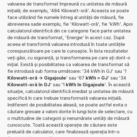
valoarea de transformat împreună cu unitatea de măsură
inițială; de exemplu, '484 Kilowatt-oră'. Aceasta se poate
face utilizând fie numele întreg al unității de măsură, fie
abrevierea sade exemplu, fie 'Kilowatt-oră', fie 'kWh'. Apoi
calculatorul identifică din ce categorie face parte unitatea
de măsură de transformat, 'Energie' în acest caz. După
aceea el transformă valoarea introdusă în toate unitățile
corespunzătoare pe care le cunoaște. În lista rezultatelor
veți găsi, cu siguranță, și transformarea pe care ați dorit-o
inițial. Există și posibilitatea ca valoarea de transformat să
fie introdusă sub forma următoare: '34 kWh în GJ' sau '1
Kilowatt-oră -> Gigajoule
' sau '67
kWh = GJ
' sau '34
Kilowatt-oră în GJ
' sau '1
kWh în Gigajoule
'. În această
situație, calculatorul identifică imediat și unitatea de măsură
specifică în care trebuie transformată valoarea inițială.
Indiferent de posibilitatea aleasă, se poate astfel evita o
căutare greoaie a valorii dorite în lungi liste de selectare, cu
o multitudine de categorii și nenumărate unități de măsură
cunoscute. Toată această operație de căutare este
preluată de calculator, care finalizează operația într-o