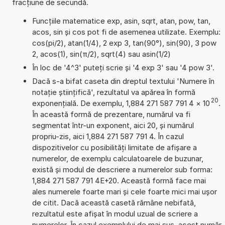
fracțiune de secundă.
Funcțiile matematice exp, asin, sqrt, atan, pow, tan,
acos, sin și cos pot fi de asemenea utilizate. Exemplu:
cos(pi/2), atan(1/4), 2 exp 3, tan(90°), sin(90), 3 pow
2, acos(1), sin(π/2), sqrt(4) sau asin(1/2)
În loc de '4^3' puteți scrie și '4 exp 3' sau '4 pow 3'.
Dacă s-a bifat caseta din dreptul textului 'Numere în
notație științifică', rezultatul va apărea în formă
20
exponențială. De exemplu, 1,884 271 587 791 4
×
10
.
În această formă de prezentare, numărul va fi
segmentat într-un exponent, aici 20, și numărul
propriu-zis, aici 1,884 271 587 791 4. În cazul
dispozitivelor cu posibilități limitate de afișare a
numerelor, de exemplu calculatoarele de buzunar,
există și modul de descriere a numerelor sub forma:
1,884 271 587 791 4E+20. Această formă face mai
ales numerele foarte mari și cele foarte mici mai ușor
de citit. Dacă această casetă rămâne nebifată,
rezultatul este afișat în modul uzual de scriere a
numerelor. În cazul exemplului de mai sus, acest număr