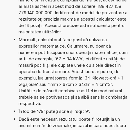
ar arăta astfel în acest mod de scriere: 188 427 158
779 140 000 000. Indiferent de modul de prezentare a
rezultatelor, precizia maximă a acestui calculator este
de 14 poziții. Această precizie este suficientă pentru
majoritatea utilizărilor.
Mai mult, calculatorul face posibilă utilizarea
expresiilor matematice. Ca urmare, nu doar că
numerele pot fi supuse unor operații matematice, cum
ar fi, de exemplu, '67 * 34 kWh', ci diferite unități de
măsură pot fi și ele cuplate unele cu altele direct în
operația de transformare. Acest lucru ar putea, de
exemplu, lua următoarea formă: '34 Kilowatt-oră + 1
Gigajoule' sau '1mm x 67cm x 34dm = ? cm^3'.
Unitățile de măsură combinate astfel în mod natural
trebuie să se potrivească și să aibă sens în combinația
respectivă.
În loc de '√9' puteți scrie și 'sqrt 9'.
Dacă este necesar, rezultatul poate fi rotunjit la un
anumit număr de zecimale, în cazul în care acest lucru