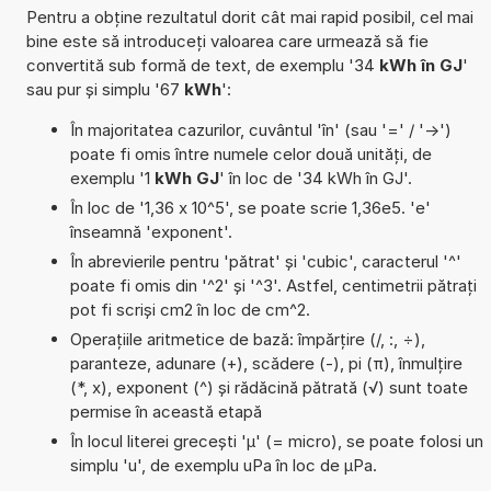
Pentru a obține rezultatul dorit cât mai rapid posibil, cel mai
bine este să introduceți valoarea care urmează să fie
convertită sub formă de text, de exemplu '34
kWh în GJ
'
sau pur și simplu '67
kWh
':
În majoritatea cazurilor, cuvântul 'în' (sau '=' / '->')
poate fi omis între numele celor două unități, de
exemplu '1
kWh GJ
' în loc de '34 kWh în GJ'.
În loc de '1,36 x 10^5', se poate scrie 1,36e5. 'e'
înseamnă 'exponent'.
În abrevierile pentru 'pătrat' și 'cubic', caracterul '^'
poate fi omis din '^2' și '^3'. Astfel, centimetrii pătrați
pot fi scriși cm2 în loc de cm^2.
Operațiile aritmetice de bază: împărțire (/, :, ÷),
paranteze, adunare (+), scădere (-), pi (π), înmulțire
(*, x), exponent (^) și rădăcină pătrată (√) sunt toate
permise în această etapă
În locul literei grecești 'µ' (= micro), se poate folosi un
simplu 'u', de exemplu uPa în loc de µPa.