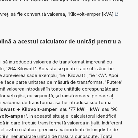
 vreți să fie convertită valoarea, '
Kilovolt-amper [kVA]
'
plină a acestui calculator de unități pentru a
il să introduceți valoarea de transformat împreună cu
lu, '264 Kilowatt'. Aceasta se poate face utilizând fie
ie abrevierea sade exemplu, fie 'Kilowatt', fie 'kW'. Apoi
rie face parte unitatea de măsură de transformat, 'Putere'
mă valoarea introdusă în toate unitățile corespunzătoare
lor veți găsi, cu siguranță, și transformarea pe care ați
ea ca valoarea de transformat să fie introdusă sub forma
lowatt -> Kilovolt-amper
' sau '77
kW = kVA
' sau '96
ovolt-amper
'. În această situație, calculatorul identifică
ă în care trebuie transformată valoarea inițială. Indiferent
l evita o căutare greoaie a valorii dorite în lungi liste de
orii și nenumărate unități de măsură cunoscute. Toată