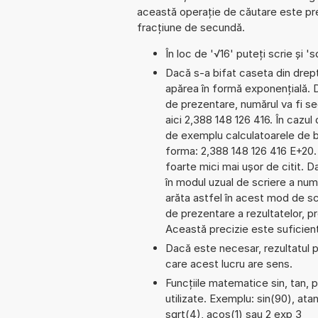
această operație de căutare este prel
fracțiune de secundă.
În loc de '√16' puteți scrie și 'sq
Dacă s-a bifat caseta din dreptu
apărea în formă exponențială.
de prezentare, numărul va fi se
aici 2,388 148 126 416. În cazul 
de exemplu calculatoarele de b
forma: 2,388 148 126 416 E+20.
foarte mici mai ușor de citit. 
în modul uzual de scriere a num
arăta astfel în acest mod de s
de prezentare a rezultatelor, pr
Această precizie este suficientă
Dacă este necesar, rezultatul po
care acest lucru are sens.
Funcțiile matematice sin, tan, 
utilizate. Exemplu: sin(90), atan
sqrt(4), acos(1) sau 2 exp 3