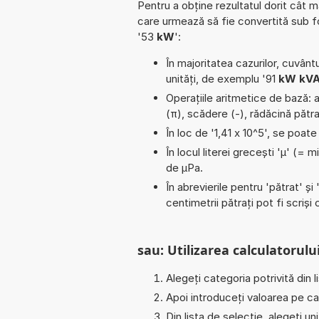
Pentru a obține rezultatul dorit cât m
care urmează să fie convertită sub 
'53
kW
':
În majoritatea cazurilor, cuvântu
unități, de exemplu '91
kW kV
Operațiile aritmetice de bază: ad
(π), scădere (-), rădăcină pătr
În loc de '1,41 x 10^5', se poat
În locul literei grecești 'µ' (= 
de µPa.
În abrevierile pentru 'pătrat' și 
centimetrii pătrați pot fi scriș
sau: Utilizarea calculatorului
Alegeți categoria potrivită din l
Apoi introduceți valoarea pe car
Din lista de selecție, alegeți u