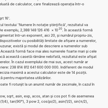
uată de calculator, care finalizează operația într-o
rt 16'.
l textului 'Numere în notație științifică', rezultatul va
20
 De exemplu, 2,388 148 126 416
×
10
. În această formă
gmentat într-un exponent, aici 20, și numărul propriu-zis,
dispozitivelor cu posibilități limitate de afișare a numerelor,
uzunar, există și modul de descriere a numerelor sub
 Această formă face mai ales numerele foarte mari și cele
Dacă această casetă rămâne nebifată, rezultatul este afișat
erelor. În cazul exemplului de mai sus, acest număr ar
criere: 238 814 812 641 600 000 000. Indiferent de modul
ecizia maximă a acestui calculator este de 14 poziții.
 pentru majoritatea utilizărilor.
ate fi rotunjit la un anumit număr de zecimale, în cazul în
pow, sqrt, asin, exp, acos, atan și cos pot fi de asemenea
(1/4), tan(90°), 3 pow 2, cos(pi/2), asin(1/2), sin(π/2),