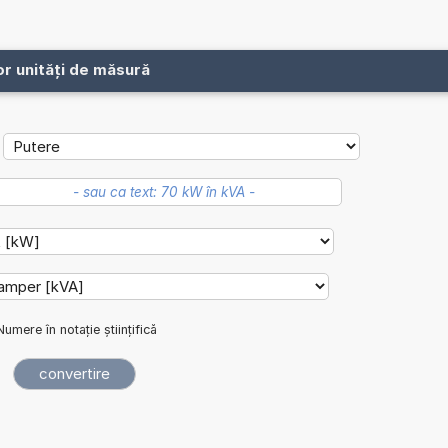
or unități de măsură
Numere în notație științifică