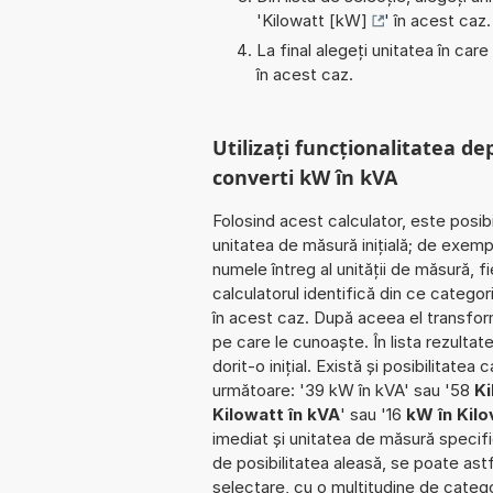
'
Kilowatt [kW]
' în acest caz.
La final alegeți unitatea în care
în acest caz.
Utilizați funcționalitatea de
converti kW în kVA
Folosind acest calculator, este posib
unitatea de măsură inițială; de exemp
numele întreg al unității de măsură, f
calculatorul identifică din ce catego
în acest caz. După aceea el transfor
pe care le cunoaște. În lista rezultate
dorit-o inițial. Există și posibilitat
următoare: '39 kW în kVA' sau '58
Ki
Kilowatt în kVA
' sau '16
kW în Kil
imediat și unitatea de măsură specific
de posibilitatea aleasă, se poate astfe
selectare, cu o multitudine de categ