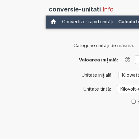
conversie-unitati
.info
Convertizor rapid unități
Calculat
Categorie unități de măsură:
Valoarea inițială:
?
Unitate inițială:
Unitate țintă: