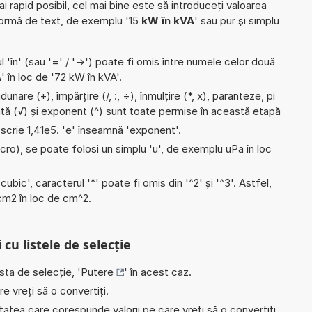
ai rapid posibil, cel mai bine este să introduceți valoarea
formă de text, de exemplu '15
kW în kVA
' sau pur și simplu
l 'în' (sau '=' / '->') poate fi omis între numele celor două
A
' în loc de '72 kW în kVA'.
unare (+), împărțire (/, :, ÷), înmulțire (*, x), paranteze, pi
ată (√) și exponent (^) sunt toate permise în această etapă
e scrie 1,41e5. 'e' înseamnă 'exponent'.
micro), se poate folosi un simplu 'u', de exemplu uPa în loc
'cubic', caracterul '^' poate fi omis din '^2' și '^3'. Astfel,
i cm2 în loc de cm^2.
 cu listele de selecție
ista de selecție, '
Putere
' în acest caz.
e vreți să o convertiți.
nitatea care corespunde valorii pe care vreți să o convertiți,