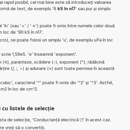
ai rapid posibil, cel mai bine este să introduceți valoarea
formă de text, de exemplu '6
kS în n℧
' sau pur și simplu
l 'în' (sau '=' / '->') poate fi omis între numele celor două
în loc de '90 kS în n℧'.
micro), se poate folosi un simplu 'u', de exemplu uPa în loc
e scrie 1,59e5. 'e' înseamnă 'exponent'.
pi (π), paranteze, scădere (-), exponent (^), rădăcină
părțire (/, :, ÷) și adunare (+) sunt toate permise în această
'cubic', caracterul '^' poate fi omis din '^2' și '^3'. Astfel,
i cm2 în loc de cm^2.
 cu listele de selecție
ista de selecție, '
Conductanță electrică
' în acest caz.
e vreți să o convertiți.