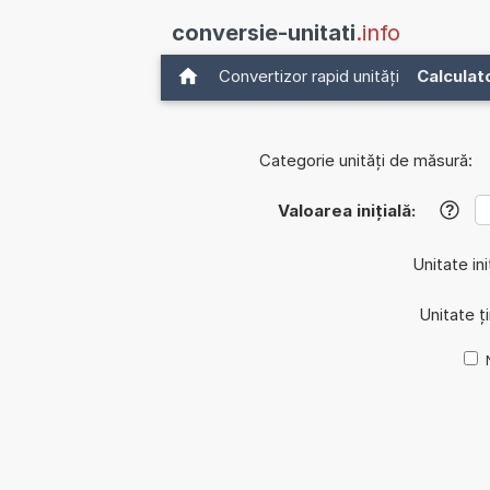
conversie-unitati
.info
Convertizor rapid unități
Calculat
Categorie unități de măsură:
Valoarea inițială:
?
Unitate ini
Unitate ț