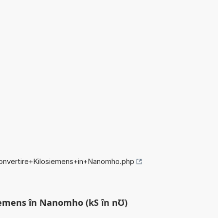
/convertire+Kilosiemens+in+Nanomho.php
siemens în Nanomho (kS în n℧)