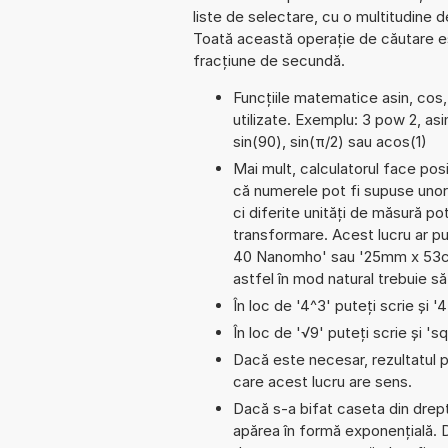
liste de selectare, cu o multitudine 
Toată această operație de căutare est
fracțiune de secundă.
Funcțiile matematice asin, cos,
utilizate. Exemplu: 3 pow 2, asin
sin(90), sin(π/2) sau acos(1)
Mai mult, calculatorul face pos
că numerele pot fi supuse unor
ci diferite unități de măsură pot
transformare. Acest lucru ar p
40 Nanomho' sau '25mm x 53cm
astfel în mod natural trebuie s
În loc de '4^3' puteți scrie și '
În loc de '√9' puteți scrie și 'sq
Dacă este necesar, rezultatul po
care acest lucru are sens.
Dacă s-a bifat caseta din dreptu
apărea în formă exponențială.