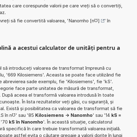
nitatea care corespunde valorii pe care vreți să o convertiți,
az.
 vreți să fie convertită valoarea, '
Nanomho [n℧]
' în
plină a acestui calculator de unități pentru a
il să introduceți valoarea de transformat împreună cu
lu, '669 Kilosiemens'. Aceasta se poate face utilizând fie
ie abrevierea sade exemplu, fie 'Kilosiemens', fie 'kS'.
ategorie face parte unitatea de măsură de transformat,
. După aceea el transformă valoarea introdusă în toate
noaște. În lista rezultatelor veți găsi, cu siguranță, și
ial. Există și posibilitatea ca valoarea de transformat să fie
kS în n℧' sau '85
Kilosiemens -> Nanomho
' sau '14
kS =
u '70
kS în Nanomho
'. În această situație, calculatorul
ră specifică în care trebuie transformată valoarea inițială.
poate astfel evita o căutare greoaie a valorii dorite în lungi