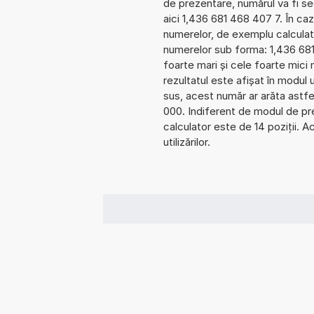
de prezentare, numărul va fi seg
aici 1,436 681 468 407 7. În cazu
numerelor, de exemplu calculat
numerelor sub forma: 1,436 68
foarte mari și cele foarte mici
rezultatul este afișat în modul 
sus, acest număr ar arăta astf
000. Indiferent de modul de pre
calculator este de 14 poziții. 
utilizărilor.