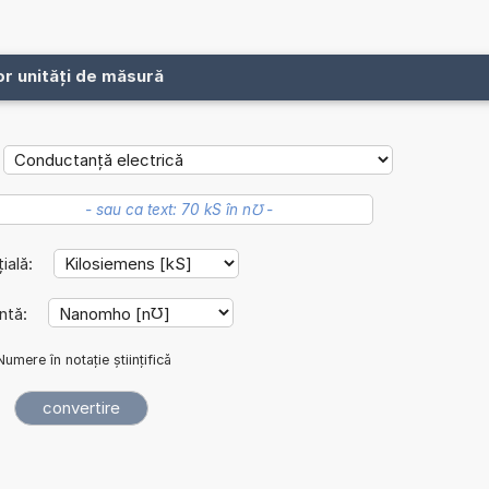
or unități de măsură
țială:
intă:
Numere în notație științifică