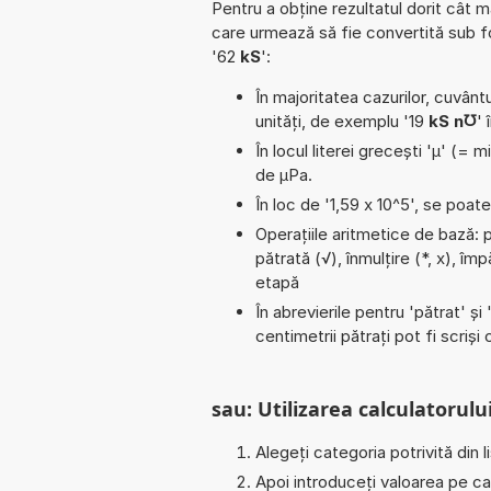
Pentru a obține rezultatul dorit cât m
care urmează să fie convertită sub 
'62
kS
':
În majoritatea cazurilor, cuvântu
unități, de exemplu '19
kS n℧
' 
În locul literei grecești 'µ' (= 
de µPa.
În loc de '1,59 x 10^5', se poat
Operațiile aritmetice de bază: 
pătrată (√), înmulțire (*, x), îm
etapă
În abrevierile pentru 'pătrat' și 
centimetrii pătrați pot fi scriș
sau: Utilizarea calculatorului
Alegeți categoria potrivită din l
Apoi introduceți valoarea pe car