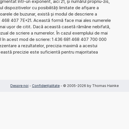
mentat într-un exponent, aici 21, și numărul propriu-zis,
l dispozitivelor cu posibilități limitate de afișare a
oarele de buzunar, există și modul de descriere a
1 468 407 7E+21. Această formă face mai ales numerele
 mai ușor de citit. Dacă această casetă rămâne nebifată,
uzual de scriere a numerelor. În cazul exemplului de mai
el în acest mod de scriere: 1 436 681 468 407 700 000
zentare a rezultatelor, precizia maximă a acestui
Această precizie este suficientă pentru majoritatea
Despre noi
-
Confidențialitate
- © 2005-2026 by Thomas Hainke