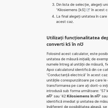
Din lista de selecție, alegeți u
'
Kilosiemens [kS]
' în acest c
La final alegeți unitatea în care
acest caz.
Utilizați funcționalitatea de
converti kS în n℧
Folosind acest calculator, este posib
unitatea de măsură inițială; de exemp
numele întreg al unității de măsură, f
Apoi calculatorul identifică din ce c
'Conductanță electrică' în acest caz
unitățile corespunzătoare pe care le cu
transformarea pe care ați dorit-o iniț
introdusă sub forma următoare: '57 
n℧
' sau '42
Kilosiemens în n℧
' sa
identifică imediat și unitatea de măsu
Indiferent de posibilitatea aleasă, se 