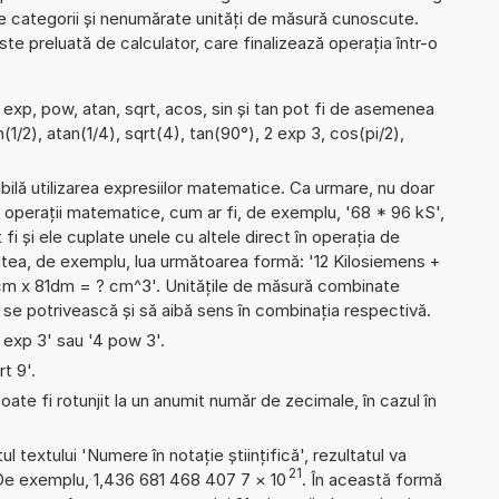
de categorii și nenumărate unități de măsură cunoscute.
e preluată de calculator, care finalizează operația într-o
 exp, pow, atan, sqrt, acos, sin și tan pot fi de asemenea
(1/2), atan(1/4), sqrt(4), tan(90°), 2 exp 3, cos(pi/2),
ibilă utilizarea expresiilor matematice. Ca urmare, nu doar
 operații matematice, cum ar fi, de exemplu, '68 * 96 kS',
 fi și ele cuplate unele cu altele direct în operația de
utea, de exemplu, lua următoarea formă: '12 Kilosiemens +
 x 81dm = ? cm^3'. Unitățile de măsură combinate
ă se potrivească și să aibă sens în combinația respectivă.
4 exp 3' sau '4 pow 3'.
rt 9'.
ate fi rotunjit la un anumit număr de zecimale, în cazul în
l textului 'Numere în notație științifică', rezultatul va
21
 De exemplu, 1,436 681 468 407 7
×
10
. În această formă