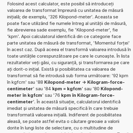
Folosind acest calculator, este posibil să introduceți
valoarea de transformat împreună cu unitatea de măsură
inițială; de exemplu, '326 Kilopond-meter'. Aceasta se
poate face utilizând fie numele întreg al unității de măsură,
fie abrevierea sade exemplu, fie 'Kilopond-meter', fie
'kpm'. Apoi calculatorul identifică din ce categorie face
parte unitatea de măsură de transformat, 'Momentul forței'
în acest caz. După aceea el transformă valoarea introdusă în
toate unitățile corespunzătoare pe care le cunoaște. În lista
rezultatelor veți găsi, cu siguranță, și transformarea pe care
ați dorit-o inițial. Există și posibilitatea ca valoarea de
transformat să fie introdusă sub forma următoare: '92 kpm
în kgfcm' sau '88
Kilopond-meter -> Kilogram-force-
centimeter
' sau '84
kpm = kgfcm
' sau '80
Kilopond-
meter în kgfcm
' sau '76
kpm în Kilogram-force-
centimeter
'. În această situație, calculatorul identifică
imediat și unitatea de măsură specifică în care trebuie
transformată valoarea inițială. Indiferent de posibilitatea
aleasă, se poate astfel evita o căutare greoaie a valorii
dorite în lungi liste de selectare, cu o multitudine de