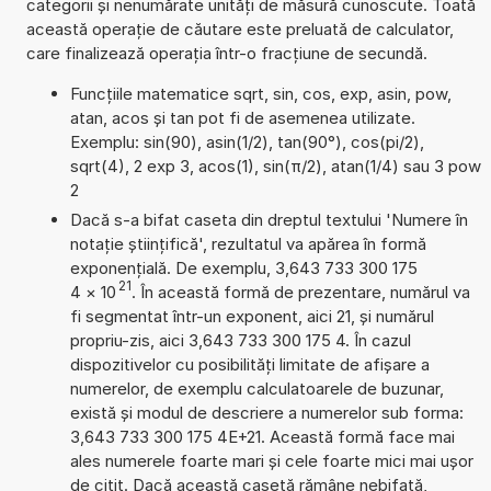
categorii și nenumărate unități de măsură cunoscute. Toată
această operație de căutare este preluată de calculator,
care finalizează operația într-o fracțiune de secundă.
Funcțiile matematice sqrt, sin, cos, exp, asin, pow,
atan, acos și tan pot fi de asemenea utilizate.
Exemplu: sin(90), asin(1/2), tan(90°), cos(pi/2),
sqrt(4), 2 exp 3, acos(1), sin(π/2), atan(1/4) sau 3 pow
2
Dacă s-a bifat caseta din dreptul textului 'Numere în
notație științifică', rezultatul va apărea în formă
exponențială. De exemplu, 3,643 733 300 175
21
4
×
10
. În această formă de prezentare, numărul va
fi segmentat într-un exponent, aici 21, și numărul
propriu-zis, aici 3,643 733 300 175 4. În cazul
dispozitivelor cu posibilități limitate de afișare a
numerelor, de exemplu calculatoarele de buzunar,
există și modul de descriere a numerelor sub forma:
3,643 733 300 175 4E+21. Această formă face mai
ales numerele foarte mari și cele foarte mici mai ușor
de citit. Dacă această casetă rămâne nebifată,