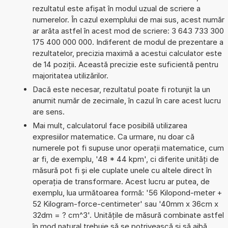
rezultatul este afișat în modul uzual de scriere a
numerelor. În cazul exemplului de mai sus, acest număr
ar arăta astfel în acest mod de scriere: 3 643 733 300
175 400 000 000. Indiferent de modul de prezentare a
rezultatelor, precizia maximă a acestui calculator este
de 14 poziții. Această precizie este suficientă pentru
majoritatea utilizărilor.
Dacă este necesar, rezultatul poate fi rotunjit la un
anumit număr de zecimale, în cazul în care acest lucru
are sens.
Mai mult, calculatorul face posibilă utilizarea
expresiilor matematice. Ca urmare, nu doar că
numerele pot fi supuse unor operații matematice, cum
ar fi, de exemplu, '48 * 44 kpm', ci diferite unități de
măsură pot fi și ele cuplate unele cu altele direct în
operația de transformare. Acest lucru ar putea, de
exemplu, lua următoarea formă: '56 Kilopond-meter +
52 Kilogram-force-centimeter' sau '40mm x 36cm x
32dm = ? cm^3'. Unitățile de măsură combinate astfel
în mod natural trebuie să se potrivească și să aibă