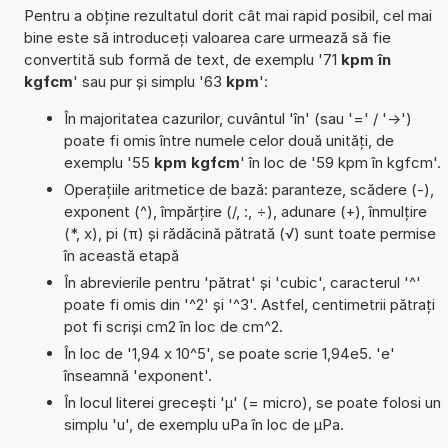
Pentru a obține rezultatul dorit cât mai rapid posibil, cel mai
bine este să introduceți valoarea care urmează să fie
convertită sub formă de text, de exemplu '71
kpm în
kgfcm
' sau pur și simplu '63
kpm
':
În majoritatea cazurilor, cuvântul 'în' (sau '=' / '->')
poate fi omis între numele celor două unități, de
exemplu '55
kpm kgfcm
' în loc de '59 kpm în kgfcm'.
Operațiile aritmetice de bază: paranteze, scădere (-),
exponent (^), împărțire (/, :, ÷), adunare (+), înmulțire
(*, x), pi (π) și rădăcină pătrată (√) sunt toate permise
în această etapă
În abrevierile pentru 'pătrat' și 'cubic', caracterul '^'
poate fi omis din '^2' și '^3'. Astfel, centimetrii pătrați
pot fi scriși cm2 în loc de cm^2.
În loc de '1,94 x 10^5', se poate scrie 1,94e5. 'e'
înseamnă 'exponent'.
În locul literei grecești 'µ' (= micro), se poate folosi un
simplu 'u', de exemplu uPa în loc de µPa.