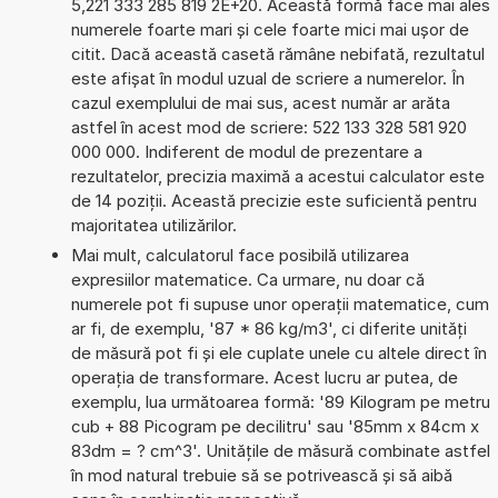
5,221 333 285 819 2E+20. Această formă face mai ales
numerele foarte mari și cele foarte mici mai ușor de
citit. Dacă această casetă rămâne nebifată, rezultatul
este afișat în modul uzual de scriere a numerelor. În
cazul exemplului de mai sus, acest număr ar arăta
astfel în acest mod de scriere: 522 133 328 581 920
000 000. Indiferent de modul de prezentare a
rezultatelor, precizia maximă a acestui calculator este
de 14 poziții. Această precizie este suficientă pentru
majoritatea utilizărilor.
Mai mult, calculatorul face posibilă utilizarea
expresiilor matematice. Ca urmare, nu doar că
numerele pot fi supuse unor operații matematice, cum
ar fi, de exemplu, '87 * 86 kg/m3', ci diferite unități
de măsură pot fi și ele cuplate unele cu altele direct în
operația de transformare. Acest lucru ar putea, de
exemplu, lua următoarea formă: '89 Kilogram pe metru
cub + 88 Picogram pe decilitru' sau '85mm x 84cm x
83dm = ? cm^3'. Unitățile de măsură combinate astfel
în mod natural trebuie să se potrivească și să aibă