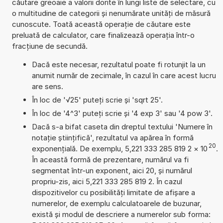
căutare greoaie a valorii dorite în lungi liste de selectare, cu
o multitudine de categorii și nenumărate unități de măsură
cunoscute. Toată această operație de căutare este
preluată de calculator, care finalizează operația într-o
fracțiune de secundă.
Dacă este necesar, rezultatul poate fi rotunjit la un
anumit număr de zecimale, în cazul în care acest lucru
are sens.
În loc de '√25' puteți scrie și 'sqrt 25'.
În loc de '4^3' puteți scrie și '4 exp 3' sau '4 pow 3'.
Dacă s-a bifat caseta din dreptul textului 'Numere în
notație științifică', rezultatul va apărea în formă
20
exponențială. De exemplu, 5,221 333 285 819 2
×
10
.
În această formă de prezentare, numărul va fi
segmentat într-un exponent, aici 20, și numărul
propriu-zis, aici 5,221 333 285 819 2. În cazul
dispozitivelor cu posibilități limitate de afișare a
numerelor, de exemplu calculatoarele de buzunar,
există și modul de descriere a numerelor sub forma: