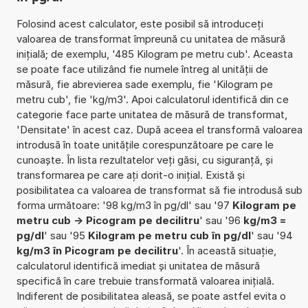
Folosind acest calculator, este posibil să introduceți
valoarea de transformat împreună cu unitatea de măsură
inițială; de exemplu, '485 Kilogram pe metru cub'. Aceasta
se poate face utilizând fie numele întreg al unității de
măsură, fie abrevierea sade exemplu, fie 'Kilogram pe
metru cub', fie 'kg/m3'. Apoi calculatorul identifică din ce
categorie face parte unitatea de măsură de transformat,
'Densitate' în acest caz. După aceea el transformă valoarea
introdusă în toate unitățile corespunzătoare pe care le
cunoaște. În lista rezultatelor veți găsi, cu siguranță, și
transformarea pe care ați dorit-o inițial. Există și
posibilitatea ca valoarea de transformat să fie introdusă sub
forma următoare: '98 kg/m3 în pg/dl' sau '97
Kilogram pe
metru cub -> Picogram pe decilitru
' sau '96
kg/m3 =
pg/dl
' sau '95
Kilogram pe metru cub în pg/dl
' sau '94
kg/m3 în Picogram pe decilitru
'. În această situație,
calculatorul identifică imediat și unitatea de măsură
specifică în care trebuie transformată valoarea inițială.
Indiferent de posibilitatea aleasă, se poate astfel evita o