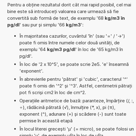
Pentru a obține rezultatul dorit cât mai rapid posibil, cel mai
bine este să introduceți valoarea care urmează să fie
convertită sub formă de text, de exemplu '68
kg/m3 în
pg/dl
' sau pur și simplu '66
kg/m3
':
În majoritatea cazurilor, cuvântul 'în' (sau '=' / '->')
poate fi omis între numele celor două unități, de
exemplu '64
kg/m3 pg/dl
' în loc de '65 kg/m3 în
pg/dl'.
În loc de '2 x 10^5', se poate scrie 2e5. 'e' înseamnă
'exponent'.
În abrevierile pentru 'pătrat' și 'cubic', caracterul '^'
poate fi omis din '^2' și '^3'. Astfel, centimetrii pătrați
pot fi scriși cm2 în loc de cm^2.
Operațiile aritmetice de bază: paranteze, împărțire (/, :,
÷), rădăcină pătrată (√), înmulțire (*, x), pi (π),
exponent (^), adunare (+) și scădere (-) sunt toate
permise în această etapă
În locul literei grecești 'µ' (= micro), se poate folosi un
simplu 'u', de exemplu uPa în loc de µPa.