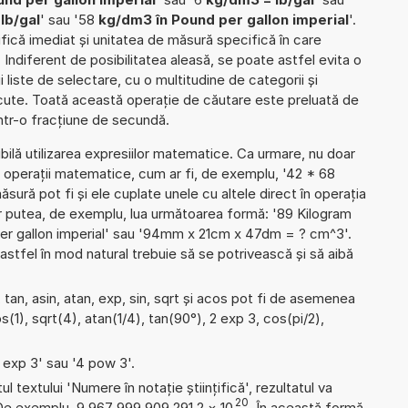
lb/gal
' sau '58
kg/dm3 în Pound per gallon imperial
'.
tifică imediat și unitatea de măsură specifică în care
. Indiferent de posibilitatea aleasă, se poate astfel evita o
gi liste de selectare, cu o multitudine de categorii și
ute. Toată această operație de căutare este preluată de
într-o fracțiune de secundă.
ibilă utilizarea expresiilor matematice. Ca urmare, nu doar
 operații matematice, cum ar fi, de exemplu, '42 * 68
ăsură pot fi și ele cuplate unele cu altele direct în operația
r putea, de exemplu, lua următoarea formă: '89 Kilogram
er gallon imperial' sau '94mm x 21cm x 47dm = ? cm^3'.
stfel în mod natural trebuie să se potrivească și să aibă
tan, asin, atan, exp, sin, sqrt și acos pot fi de asemenea
s(1), sqrt(4), atan(1/4), tan(90°), 2 exp 3, cos(pi/2),
4 exp 3' sau '4 pow 3'.
l textului 'Numere în notație științifică', rezultatul va
20
 De exemplu, 9,967 999 909 291 2
×
10
. În această formă