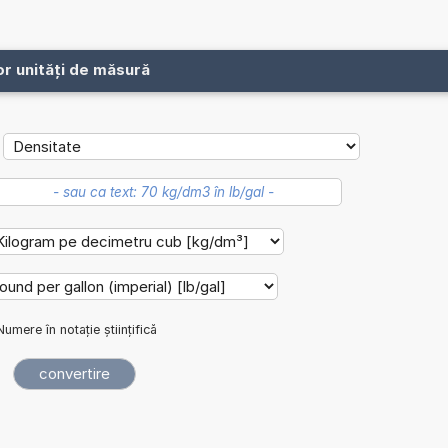
or unități de măsură
Numere în notație științifică