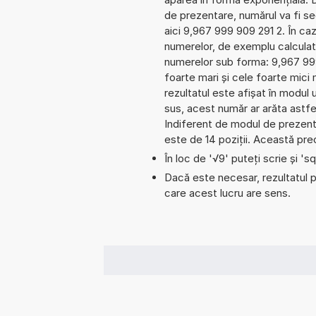
de prezentare, numărul va fi se
aici 9,967 999 909 291 2. În cazu
numerelor, de exemplu calculat
numerelor sub forma: 9,967 99
foarte mari și cele foarte mici
rezultatul este afișat în modul 
sus, acest număr ar arăta astf
Indiferent de modul de prezenta
este de 14 poziții. Această prec
În loc de '√9' puteți scrie și 'sq
Dacă este necesar, rezultatul po
care acest lucru are sens.