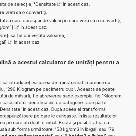
ista de selecție, '
Densitate
' în acest caz.
e vreți să o convertiți.
nitatea care corespunde valorii pe care vreți să o convertiți,
g/dm³]
' în acest caz.
 vreți să fie convertită valoarea, '
gal]
' în acest caz.
plină a acestui calculator de unități pentru a
il să introduceți valoarea de transformat împreună cu
plu, '296 Kilogram pe decimetru cub'. Aceasta se poate
ității de măsură, fie abrevierea sade exemplu, fie 'Kilogram
 calculatorul identifică din ce categorie face parte
'Densitate' în acest caz. După aceea el transformă
corespunzătoare pe care le cunoaște. În lista rezultatelor
a pe care ați dorit-o inițial. Există și posibilitatea ca
dusă sub forma următoare: '53 kg/dm3 în lb/gal' sau '79
nd per gallon imperial
' sau '6
kg/dm3 = lb/gal
' sau