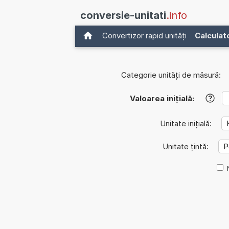
conversie-unitati
.info
Convertizor rapid unități
Calculat
Categorie unități de măsură:
Valoarea inițială:
?
Unitate inițială:
Unitate țintă: