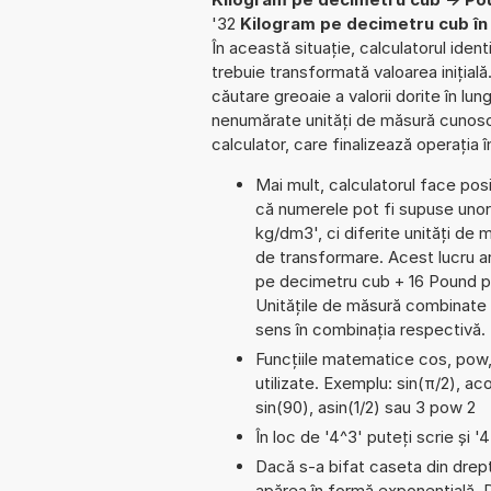
'32
Kilogram pe decimetru cub în 
În această situație, calculatorul iden
trebuie transformată valoarea inițială
căutare greoaie a valorii dorite în lun
nenumărate unități de măsură cunosc
calculator, care finalizează operația 
Mai mult, calculatorul face pos
că numerele pot fi supuse unor
kg/dm3', ci diferite unități de m
de transformare. Acest lucru a
pe decimetru cub + 16 Pound p
Unitățile de măsură combinate a
sens în combinația respectivă.
Funcțiile matematice cos, pow, 
utilizate. Exemplu: sin(π/2), aco
sin(90), asin(1/2) sau 3 pow 2
În loc de '4^3' puteți scrie și '
Dacă s-a bifat caseta din dreptu
apărea în formă exponențială.