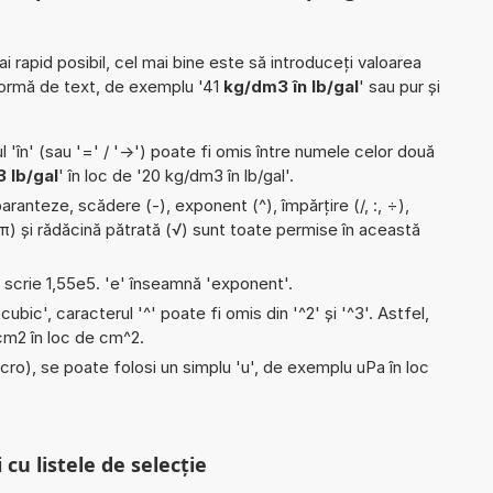
ai rapid posibil, cel mai bine este să introduceți valoarea
formă de text, de exemplu '41
kg/dm3 în lb/gal
' sau pur și
l 'în' (sau '=' / '->') poate fi omis între numele celor două
 lb/gal
' în loc de '20 kg/dm3 în lb/gal'.
aranteze, scădere (-), exponent (^), împărțire (/, :, ÷),
i (π) și rădăcină pătrată (√) sunt toate permise în această
e scrie 1,55e5. 'e' înseamnă 'exponent'.
'cubic', caracterul '^' poate fi omis din '^2' și '^3'. Astfel,
i cm2 în loc de cm^2.
micro), se poate folosi un simplu 'u', de exemplu uPa în loc
 cu listele de selecție