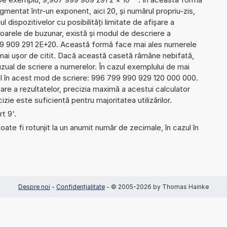
gmentat într-un exponent, aici 20, și numărul propriu-zis,
l dispozitivelor cu posibilități limitate de afișare a
oarele de buzunar, există și modul de descriere a
9 909 291 2E+20. Această formă face mai ales numerele
 mai ușor de citit. Dacă această casetă rămâne nebifată,
uzual de scriere a numerelor. În cazul exemplului de mai
el în acest mod de scriere: 996 799 990 929 120 000 000.
re a rezultatelor, precizia maximă a acestui calculator
izie este suficientă pentru majoritatea utilizărilor.
rt 9'.
ate fi rotunjit la un anumit număr de zecimale, în cazul în
Despre noi
-
Confidențialitate
- © 2005-2026 by Thomas Hainke