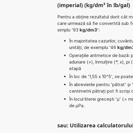
(imperial) (kg/dm³ în lb/gal)
Pentru a obține rezultatul dorit cât m
care urmează să fie convertită sub 
simplu '93
kg/dm3
':
În majoritatea cazurilor, cuvântu
unități, de exemplu '46
kg/dm3
Operațiile aritmetice de bază: p
adunare (+), înmulțire (*, x), p
etapă
În loc de '1,55 x 10^5', se poat
În abrevierile pentru 'pătrat' și 
centimetrii pătrați pot fi scriș
În locul literei grecești 'µ' (= 
de µPa.
sau: Utilizarea calculatorului