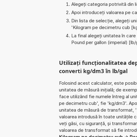
Alegeți categoria potrivită din l
Apoi introduceți valoarea pe car
Din lista de selecție, alegeți u
'
Kilogram pe decimetru cub [k
La final alegeți unitatea în care
Pound per gallon (imperial) [lb/
Utilizați funcționalitatea de
converti kg/dm3 în lb/gal
Folosind acest calculator, este posib
unitatea de măsură inițială; de exem
face utilizând fie numele întreg al un
pe decimetru cub', fie 'kg/dm3'. Apoi
unitatea de măsură de transformat, 
valoarea introdusă în toate unitățile 
veți găsi, cu siguranță, și transformare
valoarea de transformat să fie intro
Kilogram pe decimetru cub -> Pou