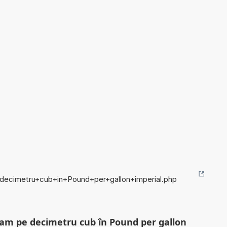
e+decimetru+cub+in+Pound+per+gallon+imperial.php
gram pe decimetru cub în Pound per gallon