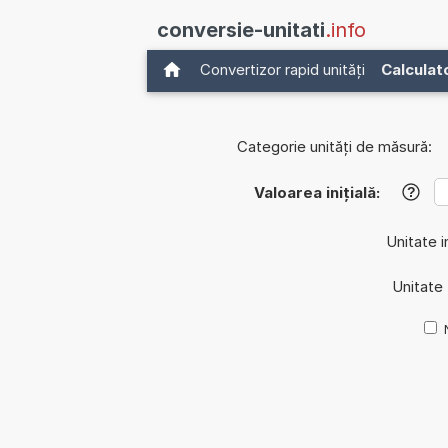
conversie-unitati
.info
Convertizor rapid unități
Calculat
Categorie unități de măsură:
Valoarea inițială:
?
Unitate in
Unitate 