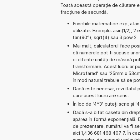
Toată această operație de căutare est
fracțiune de secundă.
Funcțiile matematice exp, atan,
utilizate. Exemplu: asin(1/2), 2 
tan(90°), sqrt(4) sau 3 pow 2
Mai mult, calculatorul face pos
că numerele pot fi supuse unor
ci diferite unități de măsură pot
transformare. Acest lucru ar p
Microfarad' sau '25mm x 53cm 
în mod natural trebuie să se po
Dacă este necesar, rezultatul po
care acest lucru are sens.
În loc de '4^3' puteți scrie și '
Dacă s-a bifat caseta din dreptu
apărea în formă exponențială.
de prezentare, numărul va fi seg
aici 1,436 681 468 407 7. În cazu
numerelor, de exemplu calculat