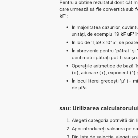
Pentru a obține rezultatul dorit cât m
care urmează să fie convertită sub 
kF
':
În majoritatea cazurilor, cuvântu
unități, de exemplu '19
kF uF
' 
În loc de '1,59 x 10^5', se poat
În abrevierile pentru 'pătrat' și 
centimetrii pătrați pot fi scriș
Operațiile aritmetice de bază: în
(π), adunare (+), exponent (^) 
În locul literei grecești 'µ' (= 
de µPa.
sau: Utilizarea calculatorului
Alegeți categoria potrivită din l
Apoi introduceți valoarea pe car
Din lista de selecție, alegeți u