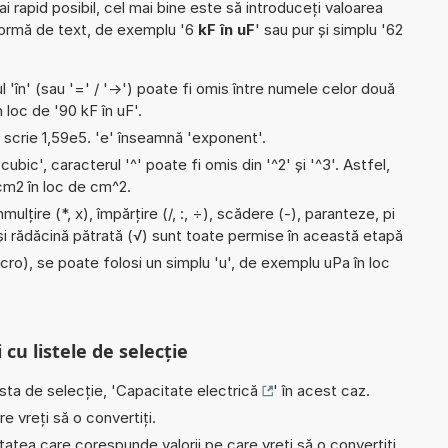
ai rapid posibil, cel mai bine este să introduceți valoarea
formă de text, de exemplu '6
kF în uF
' sau pur și simplu '62
l 'în' (sau '=' / '->') poate fi omis între numele celor două
în loc de '90 kF în uF'.
e scrie 1,59e5. 'e' înseamnă 'exponent'.
'cubic', caracterul '^' poate fi omis din '^2' și '^3'. Astfel,
i cm2 în loc de cm^2.
mulțire (*, x), împărțire (/, :, ÷), scădere (-), paranteze, pi
și rădăcină pătrată (√) sunt toate permise în această etapă
micro), se poate folosi un simplu 'u', de exemplu uPa în loc
 cu listele de selecție
ista de selecție, '
Capacitate electrică
' în acest caz.
e vreți să o convertiți.
nitatea care corespunde valorii pe care vreți să o convertiți,