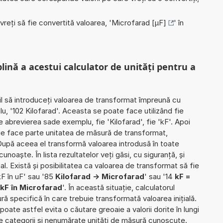
 vreți să fie convertită valoarea, '
Microfarad [µF]
' în
plină a acestui calculator de unități pentru a
il să introduceți valoarea de transformat împreună cu
u, '102 Kilofarad'. Aceasta se poate face utilizând fie
ie abrevierea sade exemplu, fie 'Kilofarad', fie 'kF'. Apoi
rie face parte unitatea de măsură de transformat,
 După aceea el transformă valoarea introdusă în toate
noaște. În lista rezultatelor veți găsi, cu siguranță, și
ial. Există și posibilitatea ca valoarea de transformat să fie
F în uF' sau '85
Kilofarad -> Microfarad
' sau '14
kF =
kF în Microfarad
'. În această situație, calculatorul
ră specifică în care trebuie transformată valoarea inițială.
poate astfel evita o căutare greoaie a valorii dorite în lungi
de categorii și nenumărate unități de măsură cunoscute.