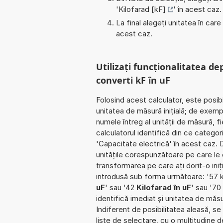
'
Kilofarad [kF]
' în acest caz.
La final alegeți unitatea în care
acest caz.
Utilizați funcționalitatea de
converti kF în uF
Folosind acest calculator, este posib
unitatea de măsură inițială; de exempl
numele întreg al unității de măsură, f
calculatorul identifică din ce catego
'Capacitate electrică' în acest caz.
unitățile corespunzătoare pe care le cu
transformarea pe care ați dorit-o iniț
introdusă sub forma următoare: '57 k
uF
' sau '42
Kilofarad în uF
' sau '70
identifică imediat și unitatea de măsu
Indiferent de posibilitatea aleasă, se 
liste de selectare, cu o multitudine 