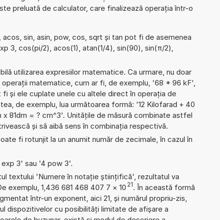
e preluată de calculator, care finalizează operația într-o
 acos, sin, asin, pow, cos, sqrt și tan pot fi de asemenea
exp 3, cos(pi/2), acos(1), atan(1/4), sin(90), sin(π/2),
ibilă utilizarea expresiilor matematice. Ca urmare, nu doar
 operații matematice, cum ar fi, de exemplu, '68 * 96 kF',
 fi și ele cuplate unele cu altele direct în operația de
utea, de exemplu, lua următoarea formă: '12 Kilofarad + 40
x 81dm = ? cm^3'. Unitățile de măsură combinate astfel
trivească și să aibă sens în combinația respectivă.
ate fi rotunjit la un anumit număr de zecimale, în cazul în
4 exp 3' sau '4 pow 3'.
l textului 'Numere în notație științifică', rezultatul va
21
 De exemplu, 1,436 681 468 407 7
×
10
. În această formă
mentat într-un exponent, aici 21, și numărul propriu-zis,
l dispozitivelor cu posibilități limitate de afișare a
oarele de buzunar, există și modul de descriere a