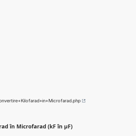
convertire+Kilofarad+in+Microfarad.php
rad în Microfarad (kF în µF)