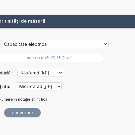
or unități de măsură
ițială:
țintă:
Numere în notație științifică