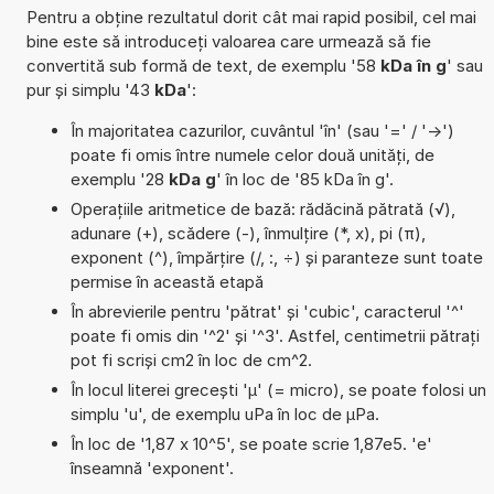
Pentru a obține rezultatul dorit cât mai rapid posibil, cel mai
bine este să introduceți valoarea care urmează să fie
convertită sub formă de text, de exemplu '58
kDa în g
' sau
pur și simplu '43
kDa
':
În majoritatea cazurilor, cuvântul 'în' (sau '=' / '->')
poate fi omis între numele celor două unități, de
exemplu '28
kDa g
' în loc de '85 kDa în g'.
Operațiile aritmetice de bază: rădăcină pătrată (√),
adunare (+), scădere (-), înmulțire (*, x), pi (π),
exponent (^), împărțire (/, :, ÷) și paranteze sunt toate
permise în această etapă
În abrevierile pentru 'pătrat' și 'cubic', caracterul '^'
poate fi omis din '^2' și '^3'. Astfel, centimetrii pătrați
pot fi scriși cm2 în loc de cm^2.
În locul literei grecești 'µ' (= micro), se poate folosi un
simplu 'u', de exemplu uPa în loc de µPa.
În loc de '1,87 x 10^5', se poate scrie 1,87e5. 'e'
înseamnă 'exponent'.