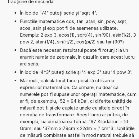
fracțiune de secundă.
În loc de '√4' puteți scrie și 'sqrt 4'.
Funcțiile matematice cos, tan, atan, sin, pow, sqrt,
acos, asin și exp pot fi de asemenea utilizate.
Exemplu: 2 exp 3, acos(1), sqrt(4), sin(90), asin(1/2), 3
pow 2, atan(1/4), sin(π/2), cos(pi/2) sau tan(90°)
Dacă este necesar, rezultatul poate fi rotunjit la un
anumit număr de zecimale, în cazul în care acest lucru
are sens.
În loc de '4^3' puteți scrie și '4 exp 3' sau '4 pow 3'.
Mai mult, calculatorul face posibilă utilizarea
expresiilor matematice. Ca urmare, nu doar că
numerele pot fi supuse unor operații matematice, cum
ar fi, de exemplu, '52 * 94 kDa', ci diferite unități de
măsură pot fi și ele cuplate unele cu altele direct în
operația de transformare. Acest lucru ar putea, de
exemplu, lua următoarea formă: '67 Kilodalton + 10
Gram' sau '37mm x 79cm x 22dm = ? cm^3'. Unitățile
de măsură combinate astfel în mod natural trebuie să