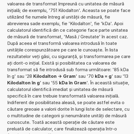
valoarea de transformat împreună cu unitatea de măsură
inițială; de exemplu, '751 Kilodalton'. Aceasta se poate face
utilizând fie numele întreg al unității de măsură, fie
abrevierea sade exemplu, fie 'Kilodalton', fie 'kDa'. Apoi
calculatorul identifică din ce categorie face parte unitatea
de măsură de transformat, 'Masă / Greutate' în acest caz.
După aceea el transformă valoarea introdusă în toate
unitățile corespunzătoare pe care le cunoaște. În lista
rezultatelor veți găsi, cu siguranță, și transformarea pe care
ați dorit-o inițial. Există și posibilitatea ca valoarea de
transformat să fie introdusă sub forma următoare: '85 kDa
în g' sau '28
Kilodalton -> Gram
' sau '70
kDa = g
' sau '13
Kilodalton în g
' sau '55
kDa în Gram
'. În această situație,
calculatorul identifică imediat și unitatea de măsură
specifică în care trebuie transformată valoarea inițială.
Indiferent de posibilitatea aleasă, se poate astfel evita o
căutare greoaie a valorii dorite în lungi liste de selectare, cu
o multitudine de categorii și nenumărate unități de măsură
cunoscute. Toată această operație de căutare este
preluată de calculator, care finalizează operația într-o