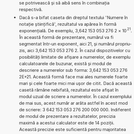
se potrivească și să aibă sens în combinația
respectivă.
Dacă s-a bifat caseta din dreptul textului 'Numere în
notație științifică', rezultatul va apărea în formă
21
exponențială. De exemplu, 3,642 153 053 276 2
×
10
.
În această formă de prezentare, numărul va fi
segmentat într-un exponent, aici 21, și numărul propriu-
zis, aici 3,642 153 053 276 2. În cazul dispozitivelor cu
posibilități limitate de afișare a numerelor, de exemplu
calculatoarele de buzunar, există și modul de
descriere a numerelor sub forma: 3,642 153 053 276
2E+21. Această formă face mai ales numerele foarte
mari și cele foarte mici mai ușor de citit. Dacă această
casetă rămâne nebifată, rezultatul este afișat în
modul uzual de scriere a numerelor. În cazul exemplului
de mai sus, acest număr ar arăta astfel în acest mod
de scriere: 3 642 153 053 276 200 000 000. Indiferent
de modul de prezentare a rezultatelor, precizia
maximă a acestui calculator este de 14 poziții.
Această precizie este suficientă pentru majoritatea