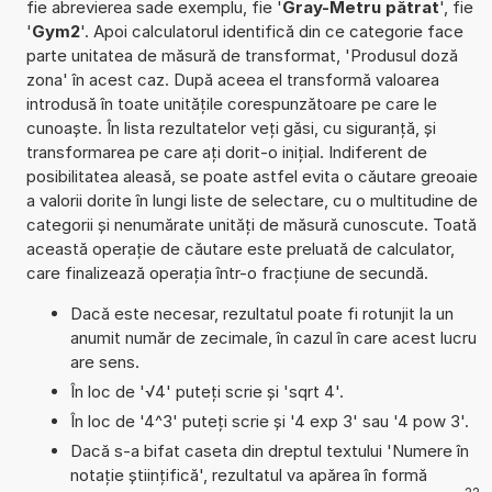
fie abrevierea sade exemplu, fie '
Gray-Metru pătrat
', fie
'
Gym2
'. Apoi calculatorul identifică din ce categorie face
parte unitatea de măsură de transformat, 'Produsul doză
zona' în acest caz. După aceea el transformă valoarea
introdusă în toate unitățile corespunzătoare pe care le
cunoaște. În lista rezultatelor veți găsi, cu siguranță, și
transformarea pe care ați dorit-o inițial. Indiferent de
posibilitatea aleasă, se poate astfel evita o căutare greoaie
a valorii dorite în lungi liste de selectare, cu o multitudine de
categorii și nenumărate unități de măsură cunoscute. Toată
această operație de căutare este preluată de calculator,
care finalizează operația într-o fracțiune de secundă.
Dacă este necesar, rezultatul poate fi rotunjit la un
anumit număr de zecimale, în cazul în care acest lucru
are sens.
În loc de '√4' puteți scrie și 'sqrt 4'.
În loc de '4^3' puteți scrie și '4 exp 3' sau '4 pow 3'.
Dacă s-a bifat caseta din dreptul textului 'Numere în
notație științifică', rezultatul va apărea în formă