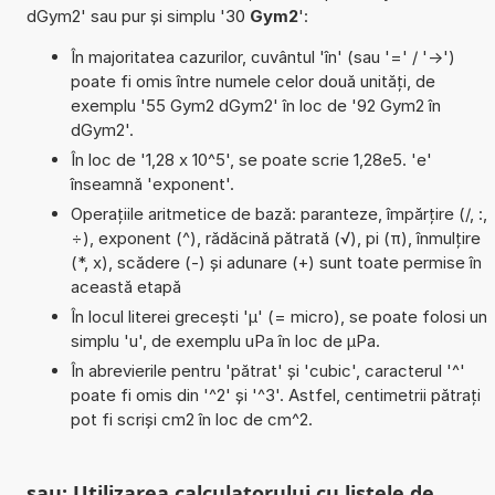
dGym2' sau pur și simplu '30
Gym2
':
În majoritatea cazurilor, cuvântul 'în' (sau '=' / '->')
poate fi omis între numele celor două unități, de
exemplu '55 Gym2 dGym2' în loc de '92 Gym2 în
dGym2'.
În loc de '1,28 x 10^5', se poate scrie 1,28e5. 'e'
înseamnă 'exponent'.
Operațiile aritmetice de bază: paranteze, împărțire (/, :,
÷), exponent (^), rădăcină pătrată (√), pi (π), înmulțire
(*, x), scădere (-) și adunare (+) sunt toate permise în
această etapă
În locul literei grecești 'µ' (= micro), se poate folosi un
simplu 'u', de exemplu uPa în loc de µPa.
În abrevierile pentru 'pătrat' și 'cubic', caracterul '^'
poate fi omis din '^2' și '^3'. Astfel, centimetrii pătrați
pot fi scriși cm2 în loc de cm^2.
sau: Utilizarea calculatorului cu listele de