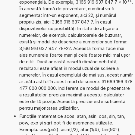
22
exponențială. De exemplu, 3,166 916 637 847 7
×
10
.
În această formă de prezentare, numărul va fi
segmentat într-un exponent, aici 22, și numărul
propriu-zis, aici 3,166 916 637 847 7. În cazul
dispozitivelor cu posibilități limitate de afișare a
numerelor, de exemplu calculatoarele de buzunar,
există și modul de descriere a numerelor sub forma:
3,166 916 637 847 7E+22. Această formă face mai
ales numerele foarte mari și cele foarte mici mai ușor
de citit. Dacă această casetă rămâne nebifată,
rezultatul este afișat în modul uzual de scriere a
numerelor. În cazul exemplului de mai sus, acest număr
ar arăta astfel în acest mod de scriere: 31 669 166 378
477 000 000 000. Indiferent de modul de prezentare
a rezultatelor, precizia maximă a acestui calculator
este de 14 poziții. Această precizie este suficientă
pentru majoritatea utilizărilor.
Funcțiile matematice acos, atan, asin, cos, sin, tan,
pow, exp și sqrt pot fi de asemenea utilizate.
Exemplu: cos(pi/2), asin(1/2), atan(1/4), tan(90°),