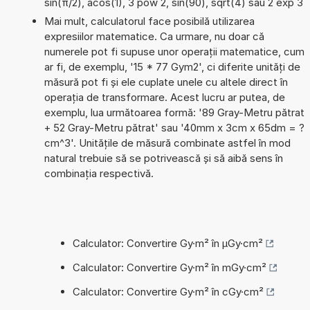
sin(π/2), acos(1), 3 pow 2, sin(90), sqrt(4) sau 2 exp 3
Mai mult, calculatorul face posibilă utilizarea
expresiilor matematice. Ca urmare, nu doar că
numerele pot fi supuse unor operații matematice, cum
ar fi, de exemplu, '15 * 77 Gym2', ci diferite unități de
măsură pot fi și ele cuplate unele cu altele direct în
operația de transformare. Acest lucru ar putea, de
exemplu, lua următoarea formă: '89 Gray-Metru pătrat
+ 52 Gray-Metru pătrat' sau '40mm x 3cm x 65dm = ?
cm^3'. Unitățile de măsură combinate astfel în mod
natural trebuie să se potrivească și să aibă sens în
combinația respectivă.
Calculator: Convertire Gy·m² în µGy·cm²
Calculator: Convertire Gy·m² în mGy·cm²
Calculator: Convertire Gy·m² în cGy·cm²