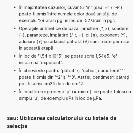
În majoritatea cazurilor, cuvântul 'în' (sau '=' / '->')
poate fi omis între numele celor două unități, de
exemplu '28 Grain pg' în loc de '52 Grain în pg'.
Operațiile aritmetice de bază: înmulțire (*, x), scădere
(-), paranteze, împărțire (/, :, ÷), pi (π), exponent (^),
adunare (+) și rădăcină pătrată (√) sunt toate permise
în această etapă
În loc de '1,54 x 10^5', se poate scrie 1,54e5. 'e'
înseamnă 'exponent'.
În abrevierile pentru 'pătrat' și 'cubic', caracterul '^'
poate fi omis din '^2' și '^3'. Astfel, centimetrii pătrați
pot fi scriși cm2 în loc de cm^2.
În locul literei grecești 'µ' (= micro), se poate folosi un
simplu 'u', de exemplu uPa în loc de µPa.
sau: Utilizarea calculatorului cu listele de
selecție