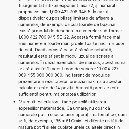
fi segmentat într-un exponent, aici 22, și numărul
propriu-zis, aici 1,000 422 706 945 5. În cazul
dispozitivelor cu posibilități limitate de afișare a
numerelor, de exemplu calculatoarele de buzunar,
există și modul de descriere a numerelor sub forma:
1,000 422 706 945 5E+22. Această formă face mai
ales numerele foarte mari și cele foarte mici mai ușor
de citit. Dacă această casetă rămâne nebifată,
rezultatul este afișat în modul uzual de scriere a
numerelor. În cazul exemplului de mai sus, acest număr
ar arăta astfel în acest mod de scriere: 10 004 227
069 455 000 000 000. Indiferent de modul de
prezentare a rezultatelor, precizia maximă a acestui
calculator este de 14 poziții. Această precizie este
suficientă pentru majoritatea utilizărilor.
Mai mult, calculatorul face posibilă utilizarea
expresiilor matematice. Ca urmare, nu doar că
numerele pot fi supuse unor operații matematice, cum
ar fi, de exemplu, '85 * 61 Grain', ci diferite unități de
măsură pot fi și ele cuplate unele cu altele direct în