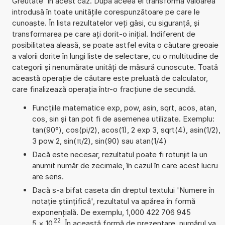
Greutate' în acest caz. După aceea el transformă valoarea
introdusă în toate unitățile corespunzătoare pe care le
cunoaște. În lista rezultatelor veți găsi, cu siguranță, și
transformarea pe care ați dorit-o inițial. Indiferent de
posibilitatea aleasă, se poate astfel evita o căutare greoaie
a valorii dorite în lungi liste de selectare, cu o multitudine de
categorii și nenumărate unități de măsură cunoscute. Toată
această operație de căutare este preluată de calculator,
care finalizează operația într-o fracțiune de secundă.
Funcțiile matematice exp, pow, asin, sqrt, acos, atan,
cos, sin și tan pot fi de asemenea utilizate. Exemplu:
tan(90°), cos(pi/2), acos(1), 2 exp 3, sqrt(4), asin(1/2),
3 pow 2, sin(π/2), sin(90) sau atan(1/4)
Dacă este necesar, rezultatul poate fi rotunjit la un
anumit număr de zecimale, în cazul în care acest lucru
are sens.
Dacă s-a bifat caseta din dreptul textului 'Numere în
notație științifică', rezultatul va apărea în formă
exponențială. De exemplu, 1,000 422 706 945
22
5
×
10
. În această formă de prezentare, numărul va