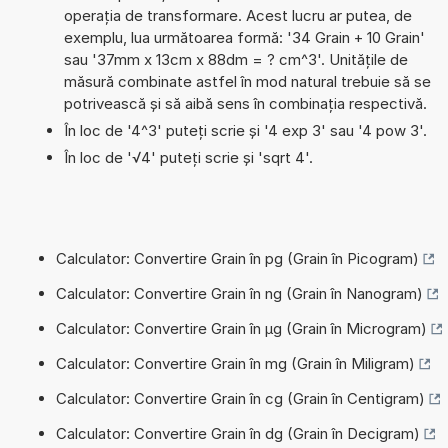
operația de transformare. Acest lucru ar putea, de
exemplu, lua următoarea formă: '34 Grain + 10 Grain'
sau '37mm x 13cm x 88dm = ? cm^3'. Unitățile de
măsură combinate astfel în mod natural trebuie să se
potrivească și să aibă sens în combinația respectivă.
În loc de '4^3' puteți scrie și '4 exp 3' sau '4 pow 3'.
În loc de '√4' puteți scrie și 'sqrt 4'.
Calculator: Convertire Grain în pg (Grain în Picogram)
Calculator: Convertire Grain în ng (Grain în Nanogram)
Calculator: Convertire Grain în µg (Grain în Microgram)
Calculator: Convertire Grain în mg (Grain în Miligram)
Calculator: Convertire Grain în cg (Grain în Centigram)
Calculator: Convertire Grain în dg (Grain în Decigram)