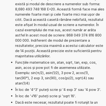
există și modul de descriere a numerelor sub forma:
8,680 493 748 168 E+20. Această formă face mai ales
numerele foarte mari și cele foarte mici mai ușor de
citit. Dacă această casetă rămâne nebifată, rezultatul
este afișat în modul uzual de scriere a numerelor. În
cazul exemplului de mai sus, acest număr ar arăta
astfel în acest mod de scriere: 868 049 374 816 800
000 000. Indiferent de modul de prezentare a
rezultatelor, precizia maximă a acestui calculator este
de 14 poziții. Această precizie este suficientă pentru
majoritatea utilizărilor.
Funcțiile matematice sin, atan, sqrt, tan, exp, cos,
asin, acos și pow pot fi de asemenea utilizate.
Exemplu: sin(π/2), asin(1/2), 3 pow 2, acos(1),
tan(90°), 2 exp 3, sin(90), cos(pi/2), sqrt(4) sau
atan(1/4)
În loc de '4^3' puteți scrie și '4 exp 3' sau '4 pow 3'.
În loc de '√16' puteți scrie și 'sqrt 16'.
Dacă este necesar, rezultatul poate fi rotunjit la un