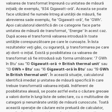
valoarea de transformat împreună cu unitatea de măsură
inițială; de exemplu, '934 Gigawatt-oră'. Aceasta se poate
face utilizând fie numele întreg al unității de măsură, fie
abrevierea sade exemplu, fie 'Gigawatt-oră', fie 'GWh'.
Apoi calculatorul identifică din ce categorie face parte
unitatea de măsură de transformat, 'Energie' în acest caz.
După aceea el transformă valoarea introdusă în toate
unitățile corespunzătoare pe care le cunoaște. În lista
rezultatelor veți găsi, cu siguranță, și transformarea pe care
ați dorit-o inițial. Există și posibilitatea ca valoarea de
transformat să fie introdusă sub forma următoare: '7 GWh
în Btu' sau '10
Gigawatt-oră -> British thermal unit
' sau
'13
GWh = Btu
' sau '16
Gigawatt-oră în Btu
' sau '19
GWh
în British thermal unit
'. În această situație, calculatorul
identifică imediat și unitatea de măsură specifică în care
trebuie transformată valoarea inițială. Indiferent de
posibilitatea aleasă, se poate astfel evita o căutare greoaie
a valorii dorite în lungi liste de selectare, cu o multitudine de
categorii și nenumărate unități de măsură cunoscute. Toată
această operație de căutare este preluată de calculator,