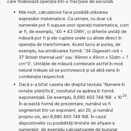
care finalizează operația într-o fracțiune de secundă.
Mai mult, calculatorul face posibilă utilizarea
expresiilor matematice. Ca urmare, nu doar că
numerele pot fi supuse unor operații matematice, cum
ar fi, de exemplu, '40 * 43 GWh', ci diferite unități de
măsură pot fi și ele cuplate unele cu altele direct în
operația de transformare. Acest lucru ar putea, de
exemplu, lua următoarea formă: '34 Gigawatt-oră +
37 British thermal unit' sau '46mm x 49cm x 52dm = ?
cm^3'. Unitățile de măsură combinate astfel în mod
natural trebuie să se potrivească și să aibă sens în
combinația respectivă.
Dacă s-a bifat caseta din dreptul textului 'Numere în
notație științifică', rezultatul va apărea în formă
20
exponențială. De exemplu, 8,680 493 748 168
×
10
.
În această formă de prezentare, numărul va fi
segmentat într-un exponent, aici 20, și numărul
propriu-zis, aici 8,680 493 748 168. În cazul
dispozitivelor cu posibilități limitate de afișare a
numerelor, de exemplu calculatoarele de buzunar,