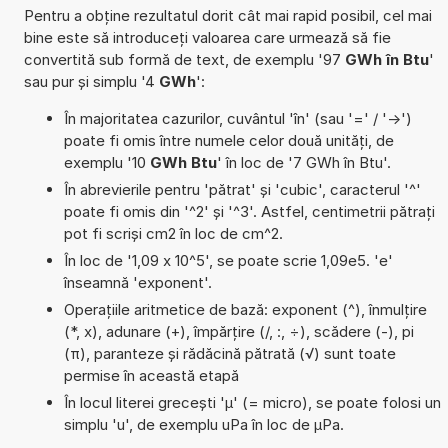
Pentru a obține rezultatul dorit cât mai rapid posibil, cel mai
bine este să introduceți valoarea care urmează să fie
convertită sub formă de text, de exemplu '97
GWh în Btu
'
sau pur și simplu '4
GWh
':
În majoritatea cazurilor, cuvântul 'în' (sau '=' / '->')
poate fi omis între numele celor două unități, de
exemplu '10
GWh Btu
' în loc de '7 GWh în Btu'.
În abrevierile pentru 'pătrat' și 'cubic', caracterul '^'
poate fi omis din '^2' și '^3'. Astfel, centimetrii pătrați
pot fi scriși cm2 în loc de cm^2.
În loc de '1,09 x 10^5', se poate scrie 1,09e5. 'e'
înseamnă 'exponent'.
Operațiile aritmetice de bază: exponent (^), înmulțire
(*, x), adunare (+), împărțire (/, :, ÷), scădere (-), pi
(π), paranteze și rădăcină pătrată (√) sunt toate
permise în această etapă
În locul literei grecești 'µ' (= micro), se poate folosi un
simplu 'u', de exemplu uPa în loc de µPa.