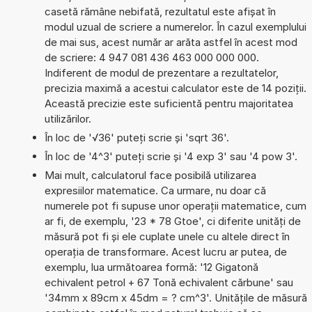
casetă rămâne nebifată, rezultatul este afișat în
modul uzual de scriere a numerelor. În cazul exemplului
de mai sus, acest număr ar arăta astfel în acest mod
de scriere: 4 947 081 436 463 000 000 000.
Indiferent de modul de prezentare a rezultatelor,
precizia maximă a acestui calculator este de 14 poziții.
Această precizie este suficientă pentru majoritatea
utilizărilor.
În loc de '√36' puteți scrie și 'sqrt 36'.
În loc de '4^3' puteți scrie și '4 exp 3' sau '4 pow 3'.
Mai mult, calculatorul face posibilă utilizarea
expresiilor matematice. Ca urmare, nu doar că
numerele pot fi supuse unor operații matematice, cum
ar fi, de exemplu, '23 * 78 Gtoe', ci diferite unități de
măsură pot fi și ele cuplate unele cu altele direct în
operația de transformare. Acest lucru ar putea, de
exemplu, lua următoarea formă: '12 Gigatonă
echivalent petrol + 67 Tonă echivalent cărbune' sau
'34mm x 89cm x 45dm = ? cm^3'. Unitățile de măsură