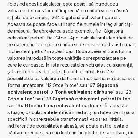
Folosind acest calculator, este posibil să introduceți
valoarea de transformat împreună cu unitatea de măsură
inițială; de exemplu, '264 Gigatonă echivalent petrol'.
Aceasta se poate face utilizând fie numele întreg al unității
de măsură, fie abrevierea sade exemplu, fie 'Gigatonă
echivalent petrol', fie 'Gtoe'. Apoi calculatorul identifică din
ce categorie face parte unitatea de măsură de transformat,
'Echivalent petrol' în acest caz. După aceea el transformă
valoarea introdusă în toate unitățile corespunzătoare pe
care le cunoaște. În lista rezultatelor veți găsi, cu siguranță,
și transformarea pe care ați dorit-o inițial. Există și
posibilitatea ca valoarea de transformat să fie introdusă sub
forma următoare: '12 Gtoe în tce' sau '67
Gigatonă
echivalent petrol -> Tonă echivalent cărbune
' sau '23
Gtoe = tce
' sau '78
Gigatonă echivalent petrol în tce
'
sau '34
Gtoe în Tonă echivalent cărbune
'. În această
situație, calculatorul identifică imediat și unitatea de măsură
specifică în care trebuie transformată valoarea inițială.
Indiferent de posibilitatea aleasă, se poate astfel evita o
căutare greoaie a valorii dorite în lungi liste de selectare, cu