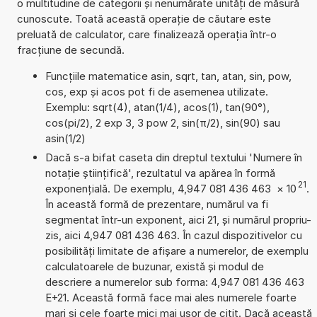
o multitudine de categorii și nenumărate unități de măsură
cunoscute. Toată această operație de căutare este
preluată de calculator, care finalizează operația într-o
fracțiune de secundă.
Funcțiile matematice asin, sqrt, tan, atan, sin, pow,
cos, exp și acos pot fi de asemenea utilizate.
Exemplu: sqrt(4), atan(1/4), acos(1), tan(90°),
cos(pi/2), 2 exp 3, 3 pow 2, sin(π/2), sin(90) sau
asin(1/2)
Dacă s-a bifat caseta din dreptul textului 'Numere în
notație științifică', rezultatul va apărea în formă
21
exponențială. De exemplu, 4,947 081 436 463
×
10
.
În această formă de prezentare, numărul va fi
segmentat într-un exponent, aici 21, și numărul propriu-
zis, aici 4,947 081 436 463. În cazul dispozitivelor cu
posibilități limitate de afișare a numerelor, de exemplu
calculatoarele de buzunar, există și modul de
descriere a numerelor sub forma: 4,947 081 436 463
E+21. Această formă face mai ales numerele foarte
mari și cele foarte mici mai ușor de citit. Dacă această