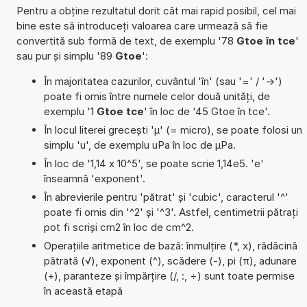
Pentru a obține rezultatul dorit cât mai rapid posibil, cel mai
bine este să introduceți valoarea care urmează să fie
convertită sub formă de text, de exemplu '78
Gtoe în tce
'
sau pur și simplu '89
Gtoe
':
În majoritatea cazurilor, cuvântul 'în' (sau '=' / '->')
poate fi omis între numele celor două unități, de
exemplu '1
Gtoe tce
' în loc de '45 Gtoe în tce'.
În locul literei grecești 'µ' (= micro), se poate folosi un
simplu 'u', de exemplu uPa în loc de µPa.
În loc de '1,14 x 10^5', se poate scrie 1,14e5. 'e'
înseamnă 'exponent'.
În abrevierile pentru 'pătrat' și 'cubic', caracterul '^'
poate fi omis din '^2' și '^3'. Astfel, centimetrii pătrați
pot fi scriși cm2 în loc de cm^2.
Operațiile aritmetice de bază: înmulțire (*, x), rădăcină
pătrată (√), exponent (^), scădere (-), pi (π), adunare
(+), paranteze și împărțire (/, :, ÷) sunt toate permise
în această etapă