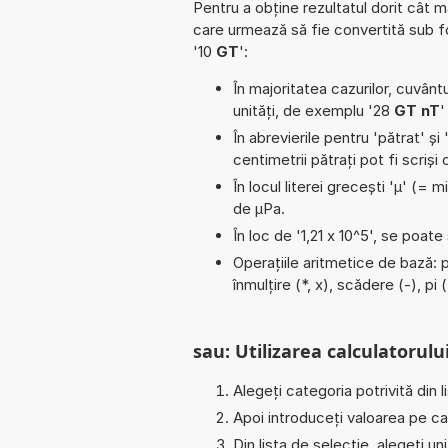
Pentru a obține rezultatul dorit cât m
care urmează să fie convertită sub 
'10
GT
':
În majoritatea cazurilor, cuvântu
unități, de exemplu '28
GT nT
'
În abrevierile pentru 'pătrat' și 
centimetrii pătrați pot fi scriș
În locul literei grecești 'µ' (= 
de µPa.
În loc de '1,21 x 10^5', se poat
Operațiile aritmetice de bază: 
înmulțire (*, x), scădere (-), pi
sau: Utilizarea calculatorului
Alegeți categoria potrivită din l
Apoi introduceți valoarea pe car
Din lista de selecție, alegeți u