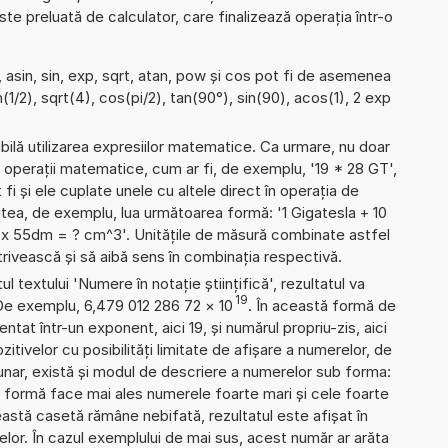
e preluată de calculator, care finalizează operația într-o
 asin, sin, exp, sqrt, atan, pow și cos pot fi de asemenea
n(1/2), sqrt(4), cos(pi/2), tan(90°), sin(90), acos(1), 2 exp
ibilă utilizarea expresiilor matematice. Ca urmare, nu doar
 operații matematice, cum ar fi, de exemplu, '19 * 28 GT',
 fi și ele cuplate unele cu altele direct în operația de
tea, de exemplu, lua următoarea formă: '1 Gigatesla + 10
 55dm = ? cm^3'. Unitățile de măsură combinate astfel
trivească și să aibă sens în combinația respectivă.
l textului 'Numere în notație științifică', rezultatul va
19
 De exemplu, 6,479 012 286 72
×
10
. În această formă de
tat într-un exponent, aici 19, și numărul propriu-zis, aici
zitivelor cu posibilități limitate de afișare a numerelor, de
nar, există și modul de descriere a numerelor sub forma:
formă face mai ales numerele foarte mari și cele foarte
eastă casetă rămâne nebifată, rezultatul este afișat în
lor. În cazul exemplului de mai sus, acest număr ar arăta