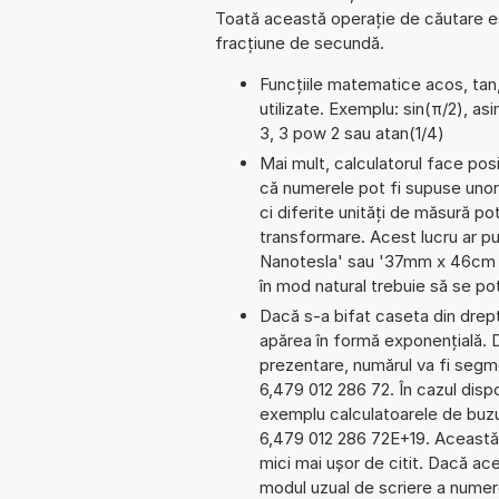
Toată această operație de căutare est
fracțiune de secundă.
Funcțiile matematice acos, tan,
utilizate. Exemplu: sin(π/2), asi
3, 3 pow 2 sau atan(1/4)
Mai mult, calculatorul face pos
că numerele pot fi supuse unor
ci diferite unități de măsură pot
transformare. Acest lucru ar pu
Nanotesla' sau '37mm x 46cm x
în mod natural trebuie să se po
Dacă s-a bifat caseta din dreptu
apărea în formă exponențială.
prezentare, numărul va fi segmen
6,479 012 286 72. În cazul dispo
exemplu calculatoarele de buzu
6,479 012 286 72E+19. Această 
mici mai ușor de citit. Dacă ac
modul uzual de scriere a numere