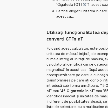
'
Gigatesla [GT]
' în acest caz
La final alegeți unitatea în care
acest caz.
Utilizați funcționalitatea de
converti GT în nT
Folosind acest calculator, este posib
unitatea de măsură inițială; de exemp
numele întreg al unității de măsură, f
calculatorul identifică din ce catego
magnetică' în acest caz. După aceea e
corespunzătoare pe care le cunoaște. Î
transformarea pe care ați dorit-o iniț
introdusă sub forma următoare: '19 G
nT
' sau '46
Gigatesla în nT
' sau '5
identifică imediat și unitatea de măsu
Indiferent de posibilitatea aleasă, se 
liste de selectare, cu o multitudine 