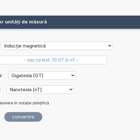
or unități de măsură
ă:
:
Numere în notație științifică