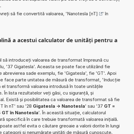
.
 vreți să fie convertită valoarea, '
Nanotesla [nT]
' în
plină a acestui calculator de unități pentru a
il să introduceți valoarea de transformat împreună cu
lu, '37 Gigatesla'. Aceasta se poate face utilizând fie
ie abrevierea sade exemplu, fie 'Gigatesla', fie 'GT'. Apoi
rie face parte unitatea de măsură de transformat, 'Inducție
l transformă valoarea introdusă în toate unitățile
n lista rezultatelor veți găsi, cu siguranță, și
ial. Există și posibilitatea ca valoarea de transformat să fie
T în nT' sau '28
Gigatesla -> Nanotesla
' sau '37
GT =
5
GT în Nanotesla
'. În această situație, calculatorul
ră specifică în care trebuie transformată valoarea inițială.
poate astfel evita o căutare greoaie a valorii dorite în lungi
de categorii și nenumărate unități de măsură cunoscute.