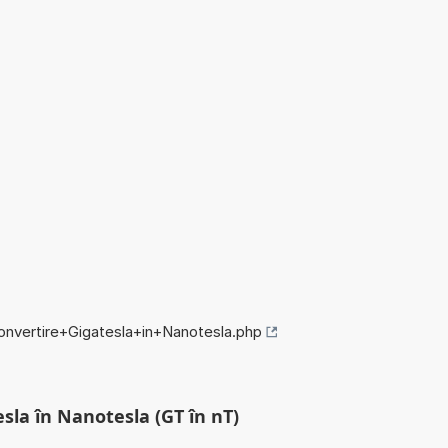
convertire+Gigatesla+in+Nanotesla.php
esla în Nanotesla (GT în nT)