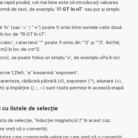
ai rapid posibil, cel mai bine este să introduceți valoarea
formă de text, de exemplu '91
GT în nT
' sau pur și simplu
l 'în' (sau '=' / '->') poate fi omis între numele celor două
 în loc de '19 GT în nT'.
'cubic', caracterul '^' poate fi omis din '^2' și '^3'. Astfel,
i cm2 în loc de cm^2.
micro), se poate folosi un simplu 'u', de exemplu uPa în loc
e scrie 1,21e5. 'e' înseamnă 'exponent'.
paranteze, rădăcină pătrată (√), exponent (^), adunare (+),
 (π) și împărțire (/, :, ÷) sunt toate permise în această etapă
 cu listele de selecție
ista de selecție, '
Inducție magnetică
' în acest caz.
e vreți să o convertiți.
nitatea care corespunde valorii pe care vreți să o convertiți,