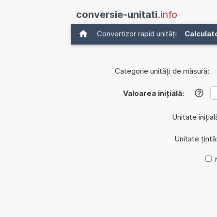
conversie-unitati
.info
Convertizor rapid unități
Calculat
Categorie unități de măsură:
Valoarea inițială:
?
Unitate inițial
Unitate țintă