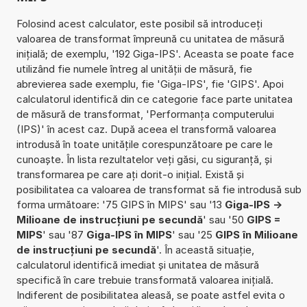
Folosind acest calculator, este posibil să introduceți
valoarea de transformat împreună cu unitatea de măsură
inițială; de exemplu, '192 Giga-IPS'. Aceasta se poate face
utilizând fie numele întreg al unității de măsură, fie
abrevierea sade exemplu, fie 'Giga-IPS', fie 'GIPS'. Apoi
calculatorul identifică din ce categorie face parte unitatea
de măsură de transformat, 'Performanța computerului
(IPS)' în acest caz. După aceea el transformă valoarea
introdusă în toate unitățile corespunzătoare pe care le
cunoaște. În lista rezultatelor veți găsi, cu siguranță, și
transformarea pe care ați dorit-o inițial. Există și
posibilitatea ca valoarea de transformat să fie introdusă sub
forma următoare: '75 GIPS în MIPS' sau '13
Giga-IPS ->
Milioane de instrucțiuni pe secundă
' sau '50
GIPS =
MIPS
' sau '87
Giga-IPS în MIPS
' sau '25
GIPS în Milioane
de instrucțiuni pe secundă
'. În această situație,
calculatorul identifică imediat și unitatea de măsură
specifică în care trebuie transformată valoarea inițială.
Indiferent de posibilitatea aleasă, se poate astfel evita o