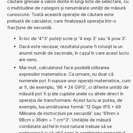
căutare greoaie a valorii dorite în lungi liste de selectare, cu
o multitudine de categorii și nenumărate unități de măsură
cunoscute. Toată această operație de căutare este
preluată de calculator, care finalizează operația într-o
fracțiune de secundă.
În loc de '4^3' puteți scrie și '4 exp 3' sau '4 pow 3'.
Dacă este necesar, rezultatul poate fi rotunjit la un
anumit număr de zecimale, în cazul în care acest lucru
are sens.
Mai mult, calculatorul face posibilă utilizarea
expresiilor matematice. Ca urmare, nu doar că
numerele pot fi supuse unor operații matematice, cum
ar fi, de exemplu, '86 * 24 GIPS', ci diferite unități de
măsură pot fi și ele cuplate unele cu altele direct în
operația de transformare. Acest lucru ar putea, de
exemplu, lua următoarea formă: '12 Giga-IPS + 49
Milioane de instrucțiuni pe secundă' sau '61mm x
98cm x 36dm = ? cm^3'. Unitățile de măsură
combinate astfel în mod natural trebuie să se
potrivească și să aibă sens în combinația respectivă.