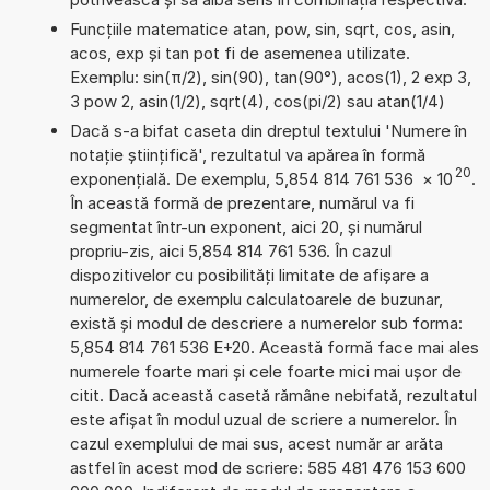
Funcțiile matematice atan, pow, sin, sqrt, cos, asin,
acos, exp și tan pot fi de asemenea utilizate.
Exemplu: sin(π/2), sin(90), tan(90°), acos(1), 2 exp 3,
3 pow 2, asin(1/2), sqrt(4), cos(pi/2) sau atan(1/4)
Dacă s-a bifat caseta din dreptul textului 'Numere în
notație științifică', rezultatul va apărea în formă
20
exponențială. De exemplu, 5,854 814 761 536
×
10
.
În această formă de prezentare, numărul va fi
segmentat într-un exponent, aici 20, și numărul
propriu-zis, aici 5,854 814 761 536. În cazul
dispozitivelor cu posibilități limitate de afișare a
numerelor, de exemplu calculatoarele de buzunar,
există și modul de descriere a numerelor sub forma:
5,854 814 761 536 E+20. Această formă face mai ales
numerele foarte mari și cele foarte mici mai ușor de
citit. Dacă această casetă rămâne nebifată, rezultatul
este afișat în modul uzual de scriere a numerelor. În
cazul exemplului de mai sus, acest număr ar arăta
astfel în acest mod de scriere: 585 481 476 153 600