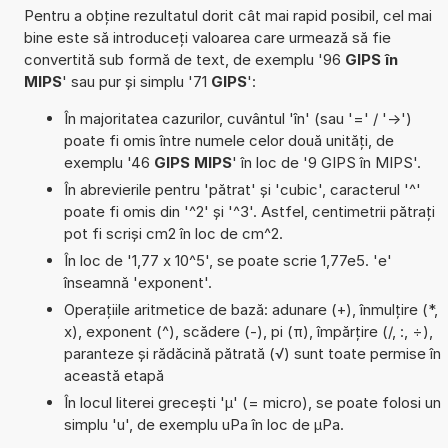
Pentru a obține rezultatul dorit cât mai rapid posibil, cel mai
bine este să introduceți valoarea care urmează să fie
convertită sub formă de text, de exemplu '96
GIPS în
MIPS
' sau pur și simplu '71
GIPS
':
În majoritatea cazurilor, cuvântul 'în' (sau '=' / '->')
poate fi omis între numele celor două unități, de
exemplu '46
GIPS MIPS
' în loc de '9 GIPS în MIPS'.
În abrevierile pentru 'pătrat' și 'cubic', caracterul '^'
poate fi omis din '^2' și '^3'. Astfel, centimetrii pătrați
pot fi scriși cm2 în loc de cm^2.
În loc de '1,77 x 10^5', se poate scrie 1,77e5. 'e'
înseamnă 'exponent'.
Operațiile aritmetice de bază: adunare (+), înmulțire (*,
x), exponent (^), scădere (-), pi (π), împărțire (/, :, ÷),
paranteze și rădăcină pătrată (√) sunt toate permise în
această etapă
În locul literei grecești 'µ' (= micro), se poate folosi un
simplu 'u', de exemplu uPa în loc de µPa.