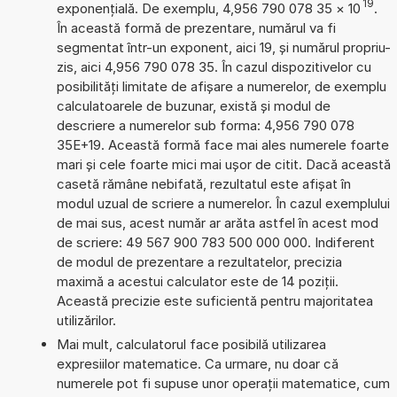
19
exponențială. De exemplu, 4,956 790 078 35
×
10
.
În această formă de prezentare, numărul va fi
segmentat într-un exponent, aici 19, și numărul propriu-
zis, aici 4,956 790 078 35. În cazul dispozitivelor cu
posibilități limitate de afișare a numerelor, de exemplu
calculatoarele de buzunar, există și modul de
descriere a numerelor sub forma: 4,956 790 078
35E+19. Această formă face mai ales numerele foarte
mari și cele foarte mici mai ușor de citit. Dacă această
casetă rămâne nebifată, rezultatul este afișat în
modul uzual de scriere a numerelor. În cazul exemplului
de mai sus, acest număr ar arăta astfel în acest mod
de scriere: 49 567 900 783 500 000 000. Indiferent
de modul de prezentare a rezultatelor, precizia
maximă a acestui calculator este de 14 poziții.
Această precizie este suficientă pentru majoritatea
utilizărilor.
Mai mult, calculatorul face posibilă utilizarea
expresiilor matematice. Ca urmare, nu doar că
numerele pot fi supuse unor operații matematice, cum