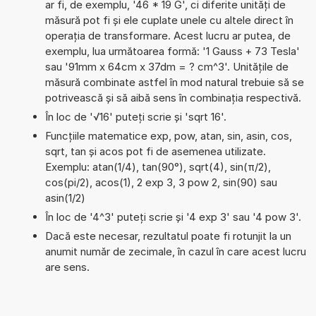
ar fi, de exemplu, '46 * 19 G', ci diferite unități de
măsură pot fi și ele cuplate unele cu altele direct în
operația de transformare. Acest lucru ar putea, de
exemplu, lua următoarea formă: '1 Gauss + 73 Tesla'
sau '91mm x 64cm x 37dm = ? cm^3'. Unitățile de
măsură combinate astfel în mod natural trebuie să se
potrivească și să aibă sens în combinația respectivă.
În loc de '√16' puteți scrie și 'sqrt 16'.
Funcțiile matematice exp, pow, atan, sin, asin, cos,
sqrt, tan și acos pot fi de asemenea utilizate.
Exemplu: atan(1/4), tan(90°), sqrt(4), sin(π/2),
cos(pi/2), acos(1), 2 exp 3, 3 pow 2, sin(90) sau
asin(1/2)
În loc de '4^3' puteți scrie și '4 exp 3' sau '4 pow 3'.
Dacă este necesar, rezultatul poate fi rotunjit la un
anumit număr de zecimale, în cazul în care acest lucru
are sens.