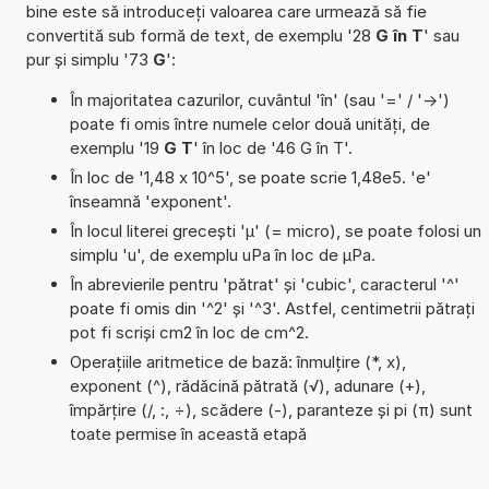
bine este să introduceți valoarea care urmează să fie
convertită sub formă de text, de exemplu '28
G în T
' sau
pur și simplu '73
G
':
În majoritatea cazurilor, cuvântul 'în' (sau '=' / '->')
poate fi omis între numele celor două unități, de
exemplu '19
G T
' în loc de '46 G în T'.
În loc de '1,48 x 10^5', se poate scrie 1,48e5. 'e'
înseamnă 'exponent'.
În locul literei grecești 'µ' (= micro), se poate folosi un
simplu 'u', de exemplu uPa în loc de µPa.
În abrevierile pentru 'pătrat' și 'cubic', caracterul '^'
poate fi omis din '^2' și '^3'. Astfel, centimetrii pătrați
pot fi scriși cm2 în loc de cm^2.
Operațiile aritmetice de bază: înmulțire (*, x),
exponent (^), rădăcină pătrată (√), adunare (+),
împărțire (/, :, ÷), scădere (-), paranteze și pi (π) sunt
toate permise în această etapă