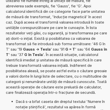
utilizând fie numele întreg al unității de măsură, fie
abrevierea sade exemplu, fie 'Gauss', fie 'G'. Apoi
calculatorul identifică din ce categorie face parte unitatea
de măsură de transformat, 'Inducție magnetică' în acest
caz. După aceea el transformă valoarea introdusă în toate
unitățile corespunzătoare pe care le cunoaște. În lista
rezultatelor veți găsi, cu siguranță, și transformarea pe care
ați dorit-o inițial. Există și posibilitatea ca valoarea de
transformat să fie introdusă sub forma următoare: '46 G în
T' sau '19
Gauss -> Tesla
' sau '91
G = T
' sau '64
Gauss în
T
' sau '37
G în Tesla
'. În această situație, calculatorul
identifică imediat și unitatea de măsură specifică în care
trebuie transformată valoarea inițială. Indiferent de
posibilitatea aleasă, se poate astfel evita o căutare greoaie
a valorii dorite în lungi liste de selectare, cu o multitudine de
categorii și nenumărate unități de măsură cunoscute. Toată
această operație de căutare este preluată de calculator,
care finalizează operația într-o fracțiune de secundă.
Dacă s-a bifat caseta din dreptul textului 'Numere în
notație științifică', rezultatul va apărea în formă