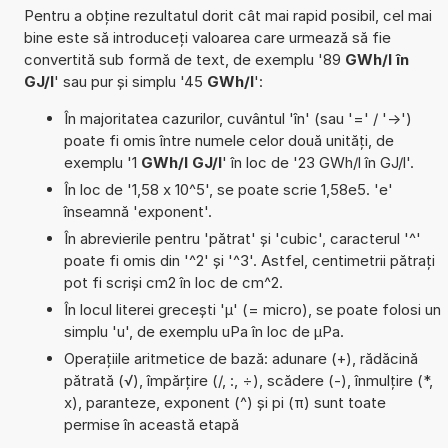
Pentru a obține rezultatul dorit cât mai rapid posibil, cel mai
bine este să introduceți valoarea care urmează să fie
convertită sub formă de text, de exemplu '89
GWh/l în
GJ/l
' sau pur și simplu '45
GWh/l
':
În majoritatea cazurilor, cuvântul 'în' (sau '=' / '->')
poate fi omis între numele celor două unități, de
exemplu '1
GWh/l GJ/l
' în loc de '23 GWh/l în GJ/l'.
În loc de '1,58 x 10^5', se poate scrie 1,58e5. 'e'
înseamnă 'exponent'.
În abrevierile pentru 'pătrat' și 'cubic', caracterul '^'
poate fi omis din '^2' și '^3'. Astfel, centimetrii pătrați
pot fi scriși cm2 în loc de cm^2.
În locul literei grecești 'µ' (= micro), se poate folosi un
simplu 'u', de exemplu uPa în loc de µPa.
Operațiile aritmetice de bază: adunare (+), rădăcină
pătrată (√), împărțire (/, :, ÷), scădere (-), înmulțire (*,
x), paranteze, exponent (^) și pi (π) sunt toate
permise în această etapă