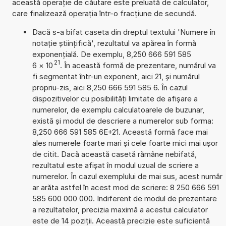
această operație de căutare este preluată de calculator,
care finalizează operația într-o fracțiune de secundă.
Dacă s-a bifat caseta din dreptul textului 'Numere în
notație științifică', rezultatul va apărea în formă
exponențială. De exemplu, 8,250 666 591 585
21
6
×
10
. În această formă de prezentare, numărul va
fi segmentat într-un exponent, aici 21, și numărul
propriu-zis, aici 8,250 666 591 585 6. În cazul
dispozitivelor cu posibilități limitate de afișare a
numerelor, de exemplu calculatoarele de buzunar,
există și modul de descriere a numerelor sub forma:
8,250 666 591 585 6E+21. Această formă face mai
ales numerele foarte mari și cele foarte mici mai ușor
de citit. Dacă această casetă rămâne nebifată,
rezultatul este afișat în modul uzual de scriere a
numerelor. În cazul exemplului de mai sus, acest număr
ar arăta astfel în acest mod de scriere: 8 250 666 591
585 600 000 000. Indiferent de modul de prezentare
a rezultatelor, precizia maximă a acestui calculator
este de 14 poziții. Această precizie este suficientă