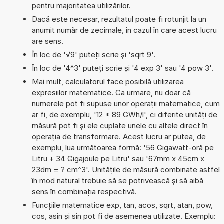
pentru majoritatea utilizărilor.
Dacă este necesar, rezultatul poate fi rotunjit la un
anumit număr de zecimale, în cazul în care acest lucru
are sens.
În loc de '√9' puteți scrie și 'sqrt 9'.
În loc de '4^3' puteți scrie și '4 exp 3' sau '4 pow 3'.
Mai mult, calculatorul face posibilă utilizarea
expresiilor matematice. Ca urmare, nu doar că
numerele pot fi supuse unor operații matematice, cum
ar fi, de exemplu, '12 * 89 GWh/l', ci diferite unități de
măsură pot fi și ele cuplate unele cu altele direct în
operația de transformare. Acest lucru ar putea, de
exemplu, lua următoarea formă: '56 Gigawatt-oră pe
Litru + 34 Gigajoule pe Litru' sau '67mm x 45cm x
23dm = ? cm^3'. Unitățile de măsură combinate astfel
în mod natural trebuie să se potrivească și să aibă
sens în combinația respectivă.
Funcțiile matematice exp, tan, acos, sqrt, atan, pow,
cos, asin și sin pot fi de asemenea utilizate. Exemplu: