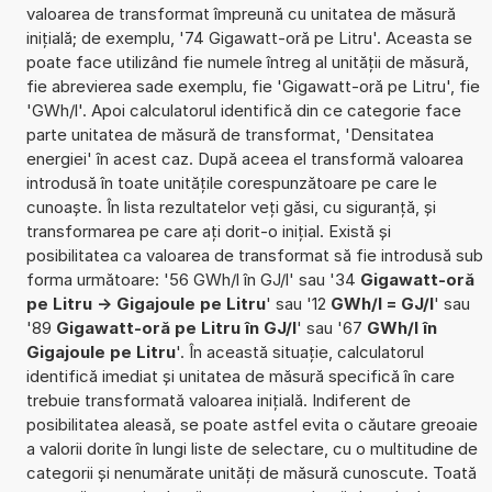
valoarea de transformat împreună cu unitatea de măsură
inițială; de exemplu, '74 Gigawatt-oră pe Litru'. Aceasta se
poate face utilizând fie numele întreg al unității de măsură,
fie abrevierea sade exemplu, fie 'Gigawatt-oră pe Litru', fie
'GWh/l'. Apoi calculatorul identifică din ce categorie face
parte unitatea de măsură de transformat, 'Densitatea
energiei' în acest caz. După aceea el transformă valoarea
introdusă în toate unitățile corespunzătoare pe care le
cunoaște. În lista rezultatelor veți găsi, cu siguranță, și
transformarea pe care ați dorit-o inițial. Există și
posibilitatea ca valoarea de transformat să fie introdusă sub
forma următoare: '56 GWh/l în GJ/l' sau '34
Gigawatt-oră
pe Litru -> Gigajoule pe Litru
' sau '12
GWh/l = GJ/l
' sau
'89
Gigawatt-oră pe Litru în GJ/l
' sau '67
GWh/l în
Gigajoule pe Litru
'. În această situație, calculatorul
identifică imediat și unitatea de măsură specifică în care
trebuie transformată valoarea inițială. Indiferent de
posibilitatea aleasă, se poate astfel evita o căutare greoaie
a valorii dorite în lungi liste de selectare, cu o multitudine de
categorii și nenumărate unități de măsură cunoscute. Toată