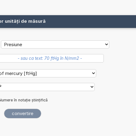
or unități de măsură
Numere în notație științifică