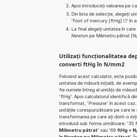
Apoi introduceți valoarea pe car
Din lista de selecție, alegeți u
'
Foot of mercury [ftHg]
' în 
La final alegeți unitatea în care
Newton pe Milimetru pătrat [
Utilizați funcționalitatea de
converti ftHg în N/mm2
Folosind acest calculator, este posib
unitatea de măsură inițială; de exem
fie numele întreg al unității de măsur
'ftHg'. Apoi calculatorul identifică 
transformat, 'Presiune' în acest caz
unitățile corespunzătoare pe care le cu
transformarea pe care ați dorit-o iniț
introdusă sub forma următoare: '35 
Milimetru pătrat
' sau '69
ftHg = 
în Newton pe Milimetru pătrat
'. 