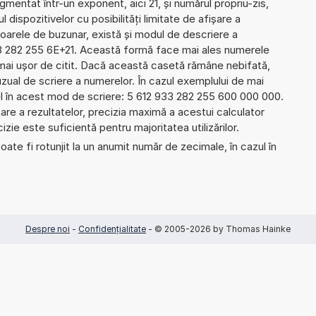
mentat într-un exponent, aici 21, și numărul propriu-zis,
l dispozitivelor cu posibilități limitate de afișare a
oarele de buzunar, există și modul de descriere a
3 282 255 6E+21. Această formă face mai ales numerele
 mai ușor de citit. Dacă această casetă rămâne nebifată,
uzual de scriere a numerelor. În cazul exemplului de mai
el în acest mod de scriere: 5 612 933 282 255 600 000 000.
re a rezultatelor, precizia maximă a acestui calculator
izie este suficientă pentru majoritatea utilizărilor.
ate fi rotunjit la un anumit număr de zecimale, în cazul în
Despre noi
-
Confidențialitate
- © 2005-2026 by Thomas Hainke