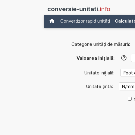
conversie-unitati
.info
Convertizor rapid unități
Calculat
Categorie unități de măsură:
Valoarea inițială:
?
Unitate inițială:
Unitate țintă: