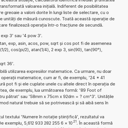
ansformată valoarea inițială. Indiferent de posibilitatea
 greoaie a valorii dorite în lungi liste de selectare, cu o
te unități de măsură cunoscute. Toată această operație de
care finalizează operația într-o fracțiune de secundă.
4 exp 3' sau '4 pow 3'.
atan, exp, asin, acos, pow, sqrt și cos pot fi de asemenea
(1/2), cos(pi/2), atan(1/4), 2 exp 3, sin(90), tan(90°),
qrt 36'.
ibilă utilizarea expresiilor matematice. Ca urmare, nu doar
 operații matematice, cum ar fi, de exemplu, '24 * 41
ură pot fi și ele cuplate unele cu altele direct în operația de
utea, de exemplu, lua următoarea formă: '89 Foot of
ru pătrat' sau '58mm x 75cm x 92dm = ? cm^3'. Unitățile
od natural trebuie să se potrivească și să aibă sens în
l textului 'Numere în notație științifică', rezultatul va
21
De exemplu, 5,612 933 282 255 6
×
10
. În această formă