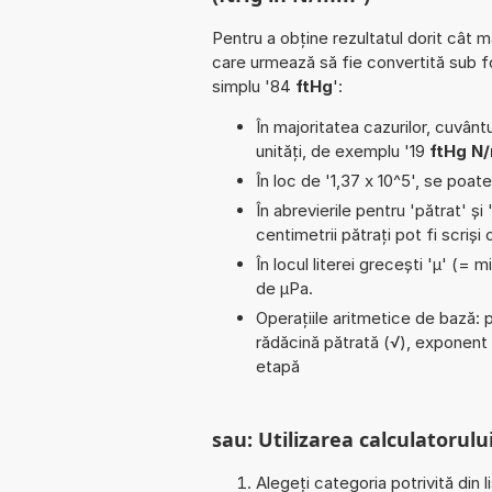
Pentru a obține rezultatul dorit cât m
care urmează să fie convertită sub 
simplu '84
ftHg
':
În majoritatea cazurilor, cuvântu
unități, de exemplu '19
ftHg N
În loc de '1,37 x 10^5', se poat
În abrevierile pentru 'pătrat' și 
centimetrii pătrați pot fi scriș
În locul literei grecești 'µ' (= 
de µPa.
Operațiile aritmetice de bază: pa
rădăcină pătrată (√), exponent 
etapă
sau: Utilizarea calculatorului
Alegeți categoria potrivită din l