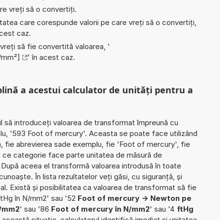
e vreți să o convertiți.
nitatea care corespunde valorii pe care vreți să o convertiți,
acest caz.
 vreți să fie convertită valoarea, '
N/mm²]
' în acest caz.
plină a acestui calculator de unități pentru a
il să introduceți valoarea de transformat împreună cu
plu, '593 Foot of mercury'. Aceasta se poate face utilizând
ă, fie abrevierea sade exemplu, fie 'Foot of mercury', fie
din ce categorie face parte unitatea de măsură de
. După aceea el transformă valoarea introdusă în toate
noaște. În lista rezultatelor veți găsi, cu siguranță, și
ial. Există și posibilitatea ca valoarea de transformat să fie
ftHg în N/mm2' sau '52
Foot of mercury -> Newton pe
N/mm2
' sau '86
Foot of mercury în N/mm2
' sau '4
ftHg
În această situație, calculatorul identifică imediat și unitatea