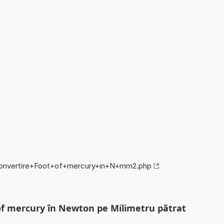
o/convertire+Foot+of+mercury+in+N+mm2.php
 of mercury în Newton pe Milimetru pătrat