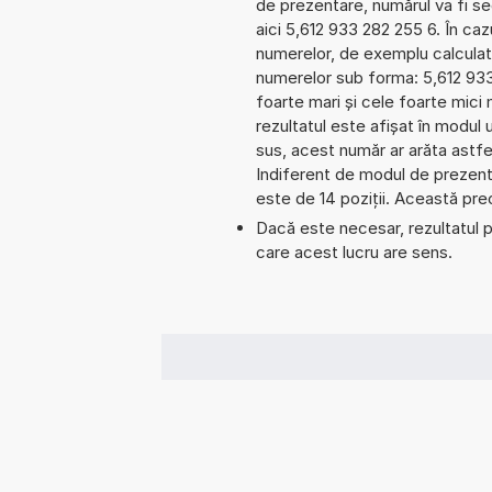
de prezentare, numărul va fi seg
aici 5,612 933 282 255 6. În cazu
numerelor, de exemplu calculat
numerelor sub forma: 5,612 93
foarte mari și cele foarte mici
rezultatul este afișat în modul 
sus, acest număr ar arăta astf
Indiferent de modul de prezenta
este de 14 poziții. Această prec
Dacă este necesar, rezultatul po
care acest lucru are sens.