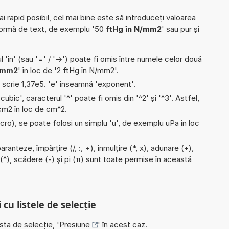
ai rapid posibil, cel mai bine este să introduceți valoarea
formă de text, de exemplu '50
ftHg în N/mm2
' sau pur și
l 'în' (sau '=' / '->') poate fi omis între numele celor două
/mm2
' în loc de '2 ftHg în N/mm2'.
e scrie 1,37e5. 'e' înseamnă 'exponent'.
'cubic', caracterul '^' poate fi omis din '^2' și '^3'. Astfel,
i cm2 în loc de cm^2.
micro), se poate folosi un simplu 'u', de exemplu uPa în loc
ranteze, împărțire (/, :, ÷), înmulțire (*, x), adunare (+),
(^), scădere (-) și pi (π) sunt toate permise în această
 cu listele de selecție
ista de selecție, '
Presiune
' în acest caz.