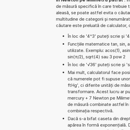
de măsură specifică în care trebuie tr
aleasă, se poate astfel evita o căutare
multitudine de categorii și nenumăra
căutare este preluată de calculator, 
În loc de '4^3' puteți scrie și '
Funcțiile matematice tan, sin, 
utilizate. Exemplu: acos(1), asin
sin(π/2), sqrt(4) sau 3 pow 2
În loc de '√36' puteți scrie și 's
Mai mult, calculatorul face pos
că numerele pot fi supuse unor
ftHg', ci diferite unități de măs
transformare. Acest lucru ar p
mercury + 7 Newton pe Milimet
de măsură combinate astfel în m
combinația respectivă.
Dacă s-a bifat caseta din dreptu
apărea în formă exponențială. 