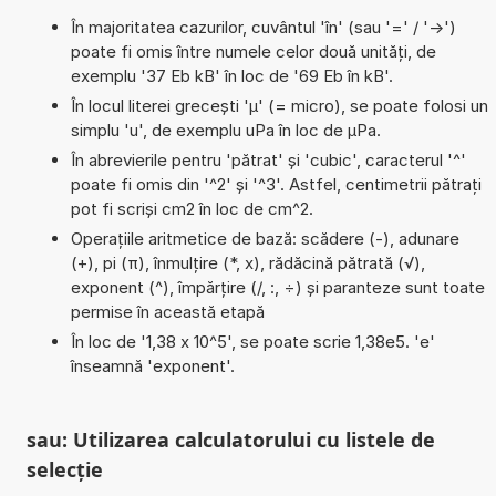
În majoritatea cazurilor, cuvântul 'în' (sau '=' / '->')
poate fi omis între numele celor două unități, de
exemplu '37 Eb kB' în loc de '69 Eb în kB'.
În locul literei grecești 'µ' (= micro), se poate folosi un
simplu 'u', de exemplu uPa în loc de µPa.
În abrevierile pentru 'pătrat' și 'cubic', caracterul '^'
poate fi omis din '^2' și '^3'. Astfel, centimetrii pătrați
pot fi scriși cm2 în loc de cm^2.
Operațiile aritmetice de bază: scădere (-), adunare
(+), pi (π), înmulțire (*, x), rădăcină pătrată (√),
exponent (^), împărțire (/, :, ÷) și paranteze sunt toate
permise în această etapă
În loc de '1,38 x 10^5', se poate scrie 1,38e5. 'e'
înseamnă 'exponent'.
sau: Utilizarea calculatorului cu listele de
selecție