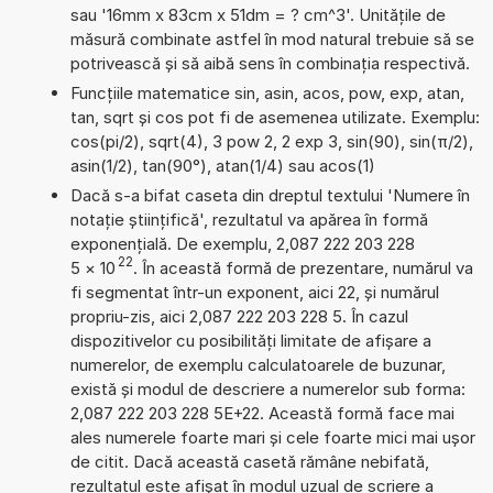
sau '16mm x 83cm x 51dm = ? cm^3'. Unitățile de
măsură combinate astfel în mod natural trebuie să se
potrivească și să aibă sens în combinația respectivă.
Funcțiile matematice sin, asin, acos, pow, exp, atan,
tan, sqrt și cos pot fi de asemenea utilizate. Exemplu:
cos(pi/2), sqrt(4), 3 pow 2, 2 exp 3, sin(90), sin(π/2),
asin(1/2), tan(90°), atan(1/4) sau acos(1)
Dacă s-a bifat caseta din dreptul textului 'Numere în
notație științifică', rezultatul va apărea în formă
exponențială. De exemplu, 2,087 222 203 228
22
5
×
10
. În această formă de prezentare, numărul va
fi segmentat într-un exponent, aici 22, și numărul
propriu-zis, aici 2,087 222 203 228 5. În cazul
dispozitivelor cu posibilități limitate de afișare a
numerelor, de exemplu calculatoarele de buzunar,
există și modul de descriere a numerelor sub forma:
2,087 222 203 228 5E+22. Această formă face mai
ales numerele foarte mari și cele foarte mici mai ușor
de citit. Dacă această casetă rămâne nebifată,
rezultatul este afișat în modul uzual de scriere a