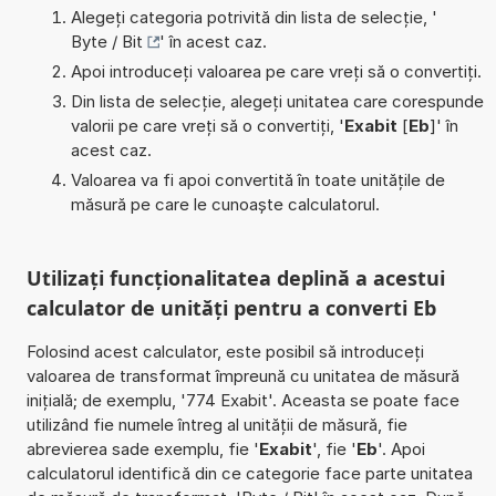
Alegeți categoria potrivită din lista de selecție, '
Byte / Bit
' în acest caz.
Apoi introduceți valoarea pe care vreți să o convertiți.
Din lista de selecție, alegeți unitatea care corespunde
valorii pe care vreți să o convertiți, '
Exabit
[
Eb
]' în
acest caz.
Valoarea va fi apoi convertită în toate unitățile de
măsură pe care le cunoaște calculatorul.
Utilizați funcționalitatea deplină a acestui
calculator de unități pentru a converti Eb
Folosind acest calculator, este posibil să introduceți
valoarea de transformat împreună cu unitatea de măsură
inițială; de exemplu, '774 Exabit'. Aceasta se poate face
utilizând fie numele întreg al unității de măsură, fie
abrevierea sade exemplu, fie '
Exabit
', fie '
Eb
'. Apoi
calculatorul identifică din ce categorie face parte unitatea