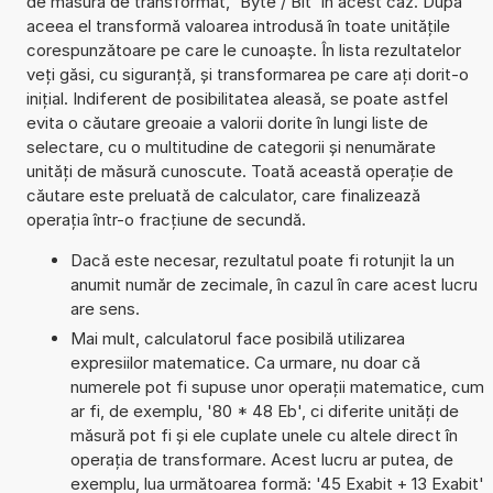
de măsură de transformat, 'Byte / Bit' în acest caz. După
aceea el transformă valoarea introdusă în toate unitățile
corespunzătoare pe care le cunoaște. În lista rezultatelor
veți găsi, cu siguranță, și transformarea pe care ați dorit-o
inițial. Indiferent de posibilitatea aleasă, se poate astfel
evita o căutare greoaie a valorii dorite în lungi liste de
selectare, cu o multitudine de categorii și nenumărate
unități de măsură cunoscute. Toată această operație de
căutare este preluată de calculator, care finalizează
operația într-o fracțiune de secundă.
Dacă este necesar, rezultatul poate fi rotunjit la un
anumit număr de zecimale, în cazul în care acest lucru
are sens.
Mai mult, calculatorul face posibilă utilizarea
expresiilor matematice. Ca urmare, nu doar că
numerele pot fi supuse unor operații matematice, cum
ar fi, de exemplu, '80 * 48 Eb', ci diferite unități de
măsură pot fi și ele cuplate unele cu altele direct în
operația de transformare. Acest lucru ar putea, de
exemplu, lua următoarea formă: '45 Exabit + 13 Exabit'