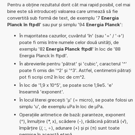
Pentru a obține rezultatul dorit cât mai rapid posibil, cel mai
bine este să introduceți valoarea care urmează să fie
convertită sub formă de text, de exemplu '7
Energia
Planck în ftpdl
' sau pur și simplu '94
Energia Planck
':
În majoritatea cazurilor, cuvântul 'în' (sau '=' / '->')
poate fi omis între numele celor două unități, de
exemplu '82
Energia Planck ftpdl
' în loc de '88
Energia Planck în ftpdl'.
În abrevierile pentru 'pătrat' și 'cubic', caracterul '^'
poate fi omis din '^2' și '^3'. Astfel, centimetrii pătrați
pot fi scriși cm2 în loc de cm^2.
În loc de '1,9 x 10^5', se poate scrie 1,9e5. 'e'
înseamnă 'exponent'.
În locul literei grecești 'µ' (= micro), se poate folosi un
simplu 'u', de exemplu uPa în loc de µPa.
Operațiile aritmetice de bază: paranteze, exponent
(^), înmulțire (*, x), scădere (-), rădăcină pătrată (√),
împărțire (/, :, ÷), adunare (+) și pi (π) sunt toate
permise în această etapă