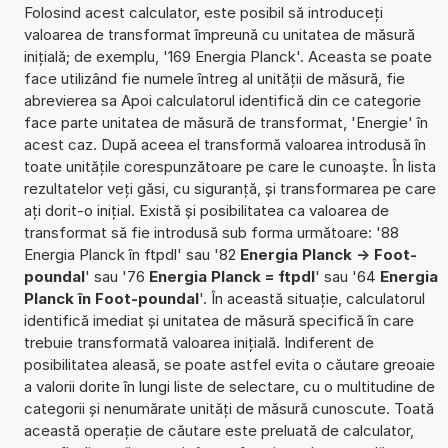
Folosind acest calculator, este posibil să introduceți
valoarea de transformat împreună cu unitatea de măsură
inițială; de exemplu, '169 Energia Planck'. Aceasta se poate
face utilizând fie numele întreg al unității de măsură, fie
abrevierea sa Apoi calculatorul identifică din ce categorie
face parte unitatea de măsură de transformat, 'Energie' în
acest caz. După aceea el transformă valoarea introdusă în
toate unitățile corespunzătoare pe care le cunoaște. În lista
rezultatelor veți găsi, cu siguranță, și transformarea pe care
ați dorit-o inițial. Există și posibilitatea ca valoarea de
transformat să fie introdusă sub forma următoare: '88
Energia Planck în ftpdl' sau '82
Energia Planck -> Foot-
poundal
' sau '76
Energia Planck = ftpdl
' sau '64
Energia
Planck în Foot-poundal
'. În această situație, calculatorul
identifică imediat și unitatea de măsură specifică în care
trebuie transformată valoarea inițială. Indiferent de
posibilitatea aleasă, se poate astfel evita o căutare greoaie
a valorii dorite în lungi liste de selectare, cu o multitudine de
categorii și nenumărate unități de măsură cunoscute. Toată
această operație de căutare este preluată de calculator,