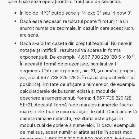
care finalizează operația într-o fracțiune de secundă.
În loc de '4^3' puteți scrie și '4 exp 3' sau '4 pow 3'.
Dacă este necesar, rezultatul poate fi rotunjit la un
anumit număr de zecimale, în cazul în care acest lucru
are sens.
Dacă s-a bifat caseta din dreptul textului 'Numere în
notație științifică', rezultatul va apărea în formă
21
exponențială. De exemplu, 4,667 738 229 128 5
×
10
.
În această formă de prezentare, numărul va fi
segmentat într-un exponent, aici 21, și numărul propriu-
zis, aici 4,667 738 229 128 5. În cazul dispozitivelor cu
posibilități limitate de afișare a numerelor, de exemplu
calculatoarele de buzunar, există și modul de
descriere a numerelor sub forma: 4,667 738 229 128
5E+21. Această formă face mai ales numerele foarte
mari și cele foarte mici mai ușor de citit. Dacă această
casetă rămâne nebifată, rezultatul este afișat în
modul uzual de scriere a numerelor. În cazul exemplului
de mai sus, acest număr ar arăta astfel în acest mod
de scriere: 4 667 738 229 128 500 000 000. Indiferent