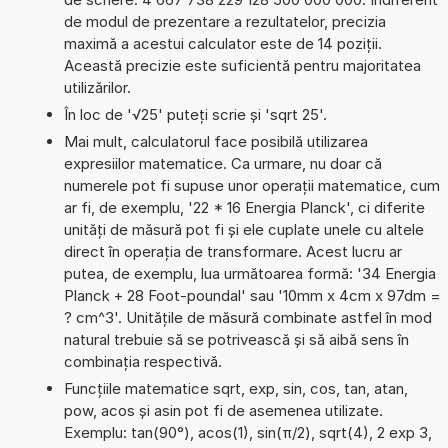
de modul de prezentare a rezultatelor, precizia
maximă a acestui calculator este de 14 poziții.
Această precizie este suficientă pentru majoritatea
utilizărilor.
În loc de '√25' puteți scrie și 'sqrt 25'.
Mai mult, calculatorul face posibilă utilizarea
expresiilor matematice. Ca urmare, nu doar că
numerele pot fi supuse unor operații matematice, cum
ar fi, de exemplu, '22 * 16 Energia Planck', ci diferite
unități de măsură pot fi și ele cuplate unele cu altele
direct în operația de transformare. Acest lucru ar
putea, de exemplu, lua următoarea formă: '34 Energia
Planck + 28 Foot-poundal' sau '10mm x 4cm x 97dm =
? cm^3'. Unitățile de măsură combinate astfel în mod
natural trebuie să se potrivească și să aibă sens în
combinația respectivă.
Funcțiile matematice sqrt, exp, sin, cos, tan, atan,
pow, acos și asin pot fi de asemenea utilizate.
Exemplu: tan(90°), acos(1), sin(π/2), sqrt(4), 2 exp 3,