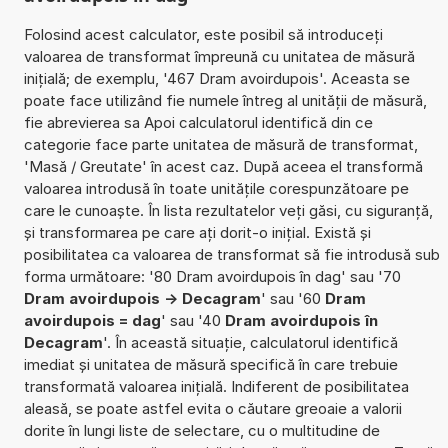
Folosind acest calculator, este posibil să introduceți
valoarea de transformat împreună cu unitatea de măsură
inițială; de exemplu, '467 Dram avoirdupois'. Aceasta se
poate face utilizând fie numele întreg al unității de măsură,
fie abrevierea sa Apoi calculatorul identifică din ce
categorie face parte unitatea de măsură de transformat,
'Masă / Greutate' în acest caz. După aceea el transformă
valoarea introdusă în toate unitățile corespunzătoare pe
care le cunoaște. În lista rezultatelor veți găsi, cu siguranță,
și transformarea pe care ați dorit-o inițial. Există și
posibilitatea ca valoarea de transformat să fie introdusă sub
forma următoare: '80 Dram avoirdupois în dag' sau '70
Dram avoirdupois -> Decagram
' sau '60
Dram
avoirdupois = dag
' sau '40
Dram avoirdupois în
Decagram
'. În această situație, calculatorul identifică
imediat și unitatea de măsură specifică în care trebuie
transformată valoarea inițială. Indiferent de posibilitatea
aleasă, se poate astfel evita o căutare greoaie a valorii
dorite în lungi liste de selectare, cu o multitudine de