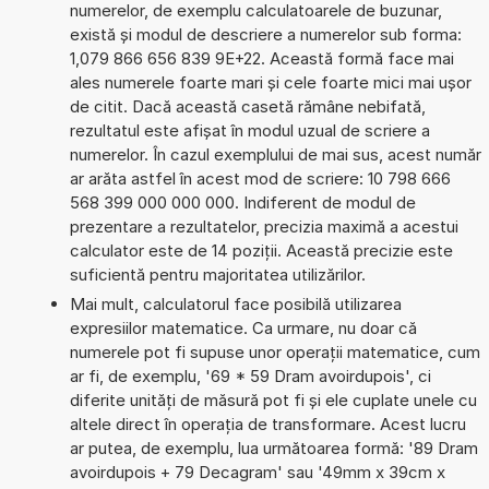
numerelor, de exemplu calculatoarele de buzunar,
există și modul de descriere a numerelor sub forma:
1,079 866 656 839 9E+22. Această formă face mai
ales numerele foarte mari și cele foarte mici mai ușor
de citit. Dacă această casetă rămâne nebifată,
rezultatul este afișat în modul uzual de scriere a
numerelor. În cazul exemplului de mai sus, acest număr
ar arăta astfel în acest mod de scriere: 10 798 666
568 399 000 000 000. Indiferent de modul de
prezentare a rezultatelor, precizia maximă a acestui
calculator este de 14 poziții. Această precizie este
suficientă pentru majoritatea utilizărilor.
Mai mult, calculatorul face posibilă utilizarea
expresiilor matematice. Ca urmare, nu doar că
numerele pot fi supuse unor operații matematice, cum
ar fi, de exemplu, '69 * 59 Dram avoirdupois', ci
diferite unități de măsură pot fi și ele cuplate unele cu
altele direct în operația de transformare. Acest lucru
ar putea, de exemplu, lua următoarea formă: '89 Dram
avoirdupois + 79 Decagram' sau '49mm x 39cm x