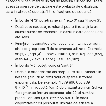
categorii și nenumărate unități de măsură cunoscute. Toată
această operație de căutare este preluată de calculator,
care finalizează operația într-o fracțiune de secundă.
În loc de '4^3' puteți scrie și '4 exp 3' sau '4 pow 3'.
Dacă este necesar, rezultatul poate fi rotunjit la un
anumit număr de zecimale, în cazul în care acest lucru
are sens.
Funcțiile matematice exp, acos, atan, tan, pow, asin,
sin, cos și sqrt pot fi de asemenea utilizate. Exemplu:
sin(π/2), sqrt(4), 3 pow 2, sin(90), asin(1/2), cos(pi/2),
atan(1/4), 2 exp 3, acos(1) sau tan(90°)
În loc de '√9' puteți scrie și 'sqrt 9'.
Dacă s-a bifat caseta din dreptul textului 'Numere în
notație științifică', rezultatul va apărea în formă
exponențială. De exemplu, 1,079 866 656 839
22
9
×
10
. În această formă de prezentare, numărul va
fi segmentat într-un exponent, aici 22, și numărul
propriu-zis, aici 1,079 866 656 839 9. În cazul
dispozitivelor cu posibilități limitate de afișare a