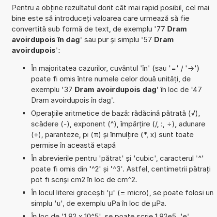
Pentru a obține rezultatul dorit cât mai rapid posibil, cel mai
bine este să introduceți valoarea care urmează să fie
convertită sub formă de text, de exemplu '77
Dram
avoirdupois în dag
' sau pur și simplu '57
Dram
avoirdupois
':
În majoritatea cazurilor, cuvântul 'în' (sau '=' / '->')
poate fi omis între numele celor două unități, de
exemplu '37
Dram avoirdupois dag
' în loc de '47
Dram avoirdupois în dag'.
Operațiile aritmetice de bază: rădăcină pătrată (√),
scădere (-), exponent (^), împărțire (/, :, ÷), adunare
(+), paranteze, pi (π) și înmulțire (*, x) sunt toate
permise în această etapă
În abrevierile pentru 'pătrat' și 'cubic', caracterul '^'
poate fi omis din '^2' și '^3'. Astfel, centimetrii pătrați
pot fi scriși cm2 în loc de cm^2.
În locul literei grecești 'µ' (= micro), se poate folosi un
simplu 'u', de exemplu uPa în loc de µPa.
În loc de '1,82 x 10^5', se poate scrie 1,82e5. 'e'