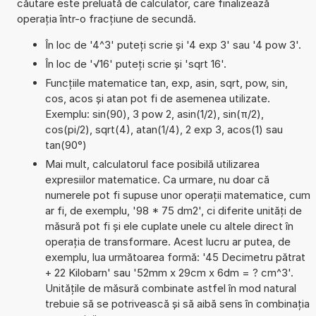
căutare este preluată de calculator, care finalizează
operația într-o fracțiune de secundă.
În loc de '4^3' puteți scrie și '4 exp 3' sau '4 pow 3'.
În loc de '√16' puteți scrie și 'sqrt 16'.
Funcțiile matematice tan, exp, asin, sqrt, pow, sin,
cos, acos și atan pot fi de asemenea utilizate.
Exemplu: sin(90), 3 pow 2, asin(1/2), sin(π/2),
cos(pi/2), sqrt(4), atan(1/4), 2 exp 3, acos(1) sau
tan(90°)
Mai mult, calculatorul face posibilă utilizarea
expresiilor matematice. Ca urmare, nu doar că
numerele pot fi supuse unor operații matematice, cum
ar fi, de exemplu, '98 * 75 dm2', ci diferite unități de
măsură pot fi și ele cuplate unele cu altele direct în
operația de transformare. Acest lucru ar putea, de
exemplu, lua următoarea formă: '45 Decimetru pătrat
+ 22 Kilobarn' sau '52mm x 29cm x 6dm = ? cm^3'.
Unitățile de măsură combinate astfel în mod natural
trebuie să se potrivească și să aibă sens în combinația