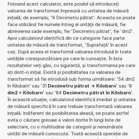
Folosind acest calculator, este posibil să introduceți
valoarea de transformat împreună cu unitatea de măsură
inițială; de exemplu, '9 Decimetru pătrat'. Aceasta se poate
face utilizând fie numele întreg al unității de măsură, fie
abrevierea sade exemplu, fie 'Decimetru pătrat', fie 'dm2'.
Apoi calculatorul identifică din ce categorie face parte
unitatea de măsură de transformat, 'Suprafață' în acest
caz. După aceea el transformă valoarea introdusă în toate
unitățile corespunzătoare pe care le cunoaște. În lista
rezultatelor veți găsi, cu siguranță, și transformarea pe care
ați dorit-o inițial. Există și posibilitatea ca valoarea de
transformat să fie introdusă sub forma următoare: '54 dm2
în Kilobarn' sau '31
Decimetru pătrat -> Kilobarn
' sau '8
dm2 = Kilobarn
' sau '84
Decimetru pătrat în Kilobarn
'.
În această situație, calculatorul identifică imediat și unitatea
de măsură specifică în care trebuie transformată valoarea
inițială. Indiferent de posibilitatea aleasă, se poate astfel
evita o căutare greoaie a valorii dorite în lungi liste de
selectare, cu o multitudine de categorii și nenumărate
unități de măsură cunoscute. Toată această operație de