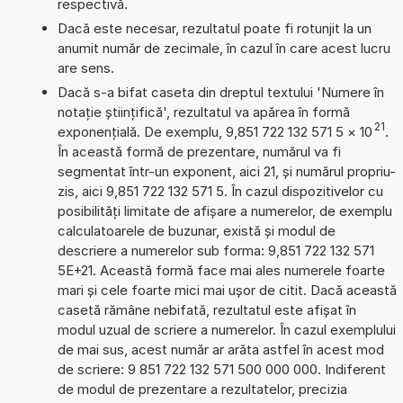
respectivă.
Dacă este necesar, rezultatul poate fi rotunjit la un
anumit număr de zecimale, în cazul în care acest lucru
are sens.
Dacă s-a bifat caseta din dreptul textului 'Numere în
notație științifică', rezultatul va apărea în formă
21
exponențială. De exemplu, 9,851 722 132 571 5
×
10
.
În această formă de prezentare, numărul va fi
segmentat într-un exponent, aici 21, și numărul propriu-
zis, aici 9,851 722 132 571 5. În cazul dispozitivelor cu
posibilități limitate de afișare a numerelor, de exemplu
calculatoarele de buzunar, există și modul de
descriere a numerelor sub forma: 9,851 722 132 571
5E+21. Această formă face mai ales numerele foarte
mari și cele foarte mici mai ușor de citit. Dacă această
casetă rămâne nebifată, rezultatul este afișat în
modul uzual de scriere a numerelor. În cazul exemplului
de mai sus, acest număr ar arăta astfel în acest mod
de scriere: 9 851 722 132 571 500 000 000. Indiferent
de modul de prezentare a rezultatelor, precizia