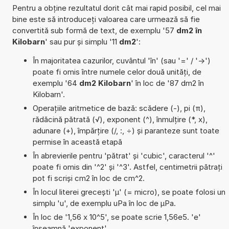
Pentru a obține rezultatul dorit cât mai rapid posibil, cel mai
bine este să introduceți valoarea care urmează să fie
convertită sub formă de text, de exemplu '57
dm2 în
Kilobarn
' sau pur și simplu '11
dm2
':
În majoritatea cazurilor, cuvântul 'în' (sau '=' / '->')
poate fi omis între numele celor două unități, de
exemplu '64
dm2 Kilobarn
' în loc de '87 dm2 în
Kilobarn'.
Operațiile aritmetice de bază: scădere (-), pi (π),
rădăcină pătrată (√), exponent (^), înmulțire (*, x),
adunare (+), împărțire (/, :, ÷) și paranteze sunt toate
permise în această etapă
În abrevierile pentru 'pătrat' și 'cubic', caracterul '^'
poate fi omis din '^2' și '^3'. Astfel, centimetrii pătrați
pot fi scriși cm2 în loc de cm^2.
În locul literei grecești 'µ' (= micro), se poate folosi un
simplu 'u', de exemplu uPa în loc de µPa.
În loc de '1,56 x 10^5', se poate scrie 1,56e5. 'e'
înseamnă 'exponent'.