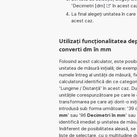
'
Decimetri [dm]
' în acest ca
La final alegeți unitatea în care
acest caz.
Utilizați funcționalitatea de
converti dm în mm
Folosind acest calculator, este posib
unitatea de măsură inițială; de exemp
numele întreg al unității de măsură, f
calculatorul identifică din ce catego
'Lungime / Distanță' în acest caz. D
unitățile corespunzătoare pe care le cu
transformarea pe care ați dorit-o iniț
introdusă sub forma următoare: '39
mm
' sau '96
Decimetri în mm
' sau
identifică imediat și unitatea de măsu
Indiferent de posibilitatea aleasă, se 
liste de selectare, cu o multitudine 