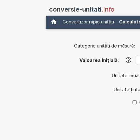
conversie-unitati
.info
Convertizor rapid unități
Calculat
Categorie unități de măsură:
Valoarea inițială:
?
Unitate iniția
Unitate țint