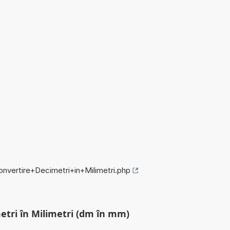
onvertire+Decimetri+in+Milimetri.php
etri în Milimetri (dm în mm)