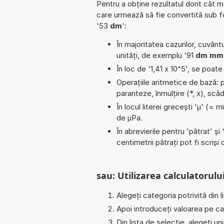
Pentru a obține rezultatul dorit cât m
care urmează să fie convertită sub 
'53
dm
':
În majoritatea cazurilor, cuvântu
unități, de exemplu '91
dm mm
În loc de '1,41 x 10^5', se poat
Operațiile aritmetice de bază: pi
paranteze, înmulțire (*, x), sc
În locul literei grecești 'µ' (= 
de µPa.
În abrevierile pentru 'pătrat' și 
centimetrii pătrați pot fi scriș
sau: Utilizarea calculatorului
Alegeți categoria potrivită din l
Apoi introduceți valoarea pe car
Din lista de selecție, alegeți u