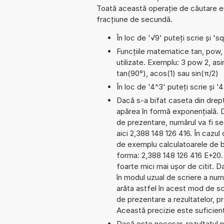
Toată această operație de căutare est
fracțiune de secundă.
În loc de '√9' puteți scrie și 'sq
Funcțiile matematice tan, pow, 
utilizate. Exemplu: 3 pow 2, asin
tan(90°), acos(1) sau sin(π/2)
În loc de '4^3' puteți scrie și '
Dacă s-a bifat caseta din dreptu
apărea în formă exponențială.
de prezentare, numărul va fi se
aici 2,388 148 126 416. În cazul 
de exemplu calculatoarele de b
forma: 2,388 148 126 416 E+20.
foarte mici mai ușor de citit. 
în modul uzual de scriere a num
arăta astfel în acest mod de s
de prezentare a rezultatelor, pr
Această precizie este suficientă
Dacă este necesar, rezultatul po