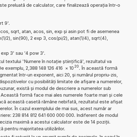
e preluată de calculator, care finalizează operația într-o
rt 9'.
cos, sqrt, atan, acos, sin, exp și asin pot fi de asemenea
(1/2), sin(90), 2 exp 3, cos(pi/2), atan(1/4), sqrt(4),
4 exp 3' sau '4 pow 3'.
l textului 'Numere în notație științifică', rezultatul va
20
 De exemplu, 2,388 148 126 416
×
10
. În această formă
gmentat într-un exponent, aici 20, și numărul propriu-zis,
dispozitivelor cu posibilități limitate de afișare a numerelor,
uzunar, există și modul de descriere a numerelor sub
 Această formă face mai ales numerele foarte mari și cele
Dacă această casetă rămâne nebifată, rezultatul este afișat
erelor. În cazul exemplului de mai sus, acest număr ar
criere: 238 814 812 641 600 000 000. Indiferent de modul
ecizia maximă a acestui calculator este de 14 poziții.
 pentru majoritatea utilizărilor.
ate fi rotunjit la un anumit număr de zecimale, în cazul în