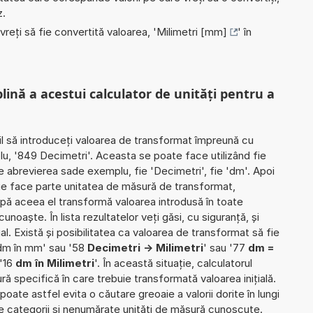
z.
 vreți să fie convertită valoarea, '
Milimetri [mm]
' în
plină a acestui calculator de unități pentru a
il să introduceți valoarea de transformat împreună cu
lu, '849 Decimetri'. Aceasta se poate face utilizând fie
ie abrevierea sade exemplu, fie 'Decimetri', fie 'dm'. Apoi
rie face parte unitatea de măsură de transformat,
upă aceea el transformă valoarea introdusă în toate
noaște. În lista rezultatelor veți găsi, cu siguranță, și
ial. Există și posibilitatea ca valoarea de transformat să fie
 dm în mm' sau '58
Decimetri -> Milimetri
' sau '77
dm =
 '16
dm în Milimetri
'. În această situație, calculatorul
ră specifică în care trebuie transformată valoarea inițială.
poate astfel evita o căutare greoaie a valorii dorite în lungi
de categorii și nenumărate unități de măsură cunoscute.