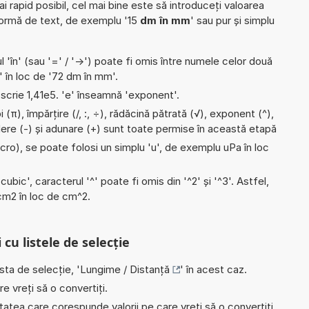
ai rapid posibil, cel mai bine este să introduceți valoarea
formă de text, de exemplu '15
dm în mm
' sau pur și simplu
l 'în' (sau '=' / '->') poate fi omis între numele celor două
' în loc de '72 dm în mm'.
e scrie 1,41e5. 'e' înseamnă 'exponent'.
 (π), împărțire (/, :, ÷), rădăcină pătrată (√), exponent (^),
ădere (-) și adunare (+) sunt toate permise în această etapă
micro), se poate folosi un simplu 'u', de exemplu uPa în loc
'cubic', caracterul '^' poate fi omis din '^2' și '^3'. Astfel,
i cm2 în loc de cm^2.
 cu listele de selecție
ista de selecție, '
Lungime / Distanță
' în acest caz.
e vreți să o convertiți.
nitatea care corespunde valorii pe care vreți să o convertiți,