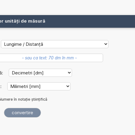
or unități de măsură
lă:
ă:
Numere în notație științifică