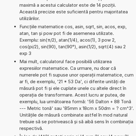
maximă a acestui calculator este de 14 poziții.
Această precizie este suficientă pentru majoritatea
utilizărilor.
Funcțiile matematice cos, asin, sqrt, sin, acos, exp,
atan, tan și pow pot fi de asemenea utilizate.
Exemplu: sin(π/2), atan(1/4), acos(1), 3 pow 2,
cos(pi/2), sin(90), tan(90°), asin(1/2), sqrt(4) sau 2
exp 3
Mai mult, calculatorul face posibilă utilizarea
expresiilor matematice. Ca urmare, nu doar că
numerele pot fi supuse unor operații matematice, cum
ar fi, de exemplu, '21 * 53 Da', ci diferite unități de
măsură pot fi și ele cuplate unele cu altele direct în
operația de transformare. Acest lucru ar putea, de
exemplu, lua următoarea formă: '56 Dalton + 88 Tonă
--- Metric tonă' sau '85mm x 18cm x 50dm = ? cm^3'.
Unitățile de măsură combinate astfel în mod natural
trebuie să se potrivească și să aibă sens în combinația
respectivă.