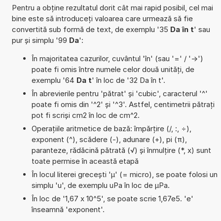
Pentru a obține rezultatul dorit cât mai rapid posibil, cel mai
bine este să introduceți valoarea care urmează să fie
convertită sub formă de text, de exemplu '35
Da în t
' sau
pur și simplu '99
Da
':
În majoritatea cazurilor, cuvântul 'în' (sau '=' / '->')
poate fi omis între numele celor două unități, de
exemplu '64
Da t
' în loc de '32 Da în t'.
În abrevierile pentru 'pătrat' și 'cubic', caracterul '^'
poate fi omis din '^2' și '^3'. Astfel, centimetrii pătrați
pot fi scriși cm2 în loc de cm^2.
Operațiile aritmetice de bază: împărțire (/, :, ÷),
exponent (^), scădere (-), adunare (+), pi (π),
paranteze, rădăcină pătrată (√) și înmulțire (*, x) sunt
toate permise în această etapă
În locul literei grecești 'µ' (= micro), se poate folosi un
simplu 'u', de exemplu uPa în loc de µPa.
În loc de '1,67 x 10^5', se poate scrie 1,67e5. 'e'
înseamnă 'exponent'.