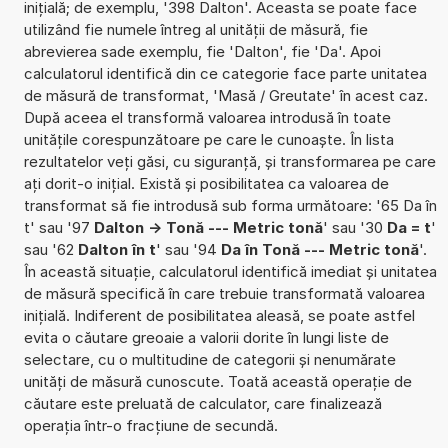
inițială; de exemplu, '398 Dalton'. Aceasta se poate face
utilizând fie numele întreg al unității de măsură, fie
abrevierea sade exemplu, fie 'Dalton', fie 'Da'. Apoi
calculatorul identifică din ce categorie face parte unitatea
de măsură de transformat, 'Masă / Greutate' în acest caz.
După aceea el transformă valoarea introdusă în toate
unitățile corespunzătoare pe care le cunoaște. În lista
rezultatelor veți găsi, cu siguranță, și transformarea pe care
ați dorit-o inițial. Există și posibilitatea ca valoarea de
transformat să fie introdusă sub forma următoare: '65 Da în
t' sau '97
Dalton -> Tonă --- Metric tonă
' sau '30
Da = t
'
sau '62
Dalton în t
' sau '94
Da în Tonă --- Metric tonă
'.
În această situație, calculatorul identifică imediat și unitatea
de măsură specifică în care trebuie transformată valoarea
inițială. Indiferent de posibilitatea aleasă, se poate astfel
evita o căutare greoaie a valorii dorite în lungi liste de
selectare, cu o multitudine de categorii și nenumărate
unități de măsură cunoscute. Toată această operație de
căutare este preluată de calculator, care finalizează
operația într-o fracțiune de secundă.