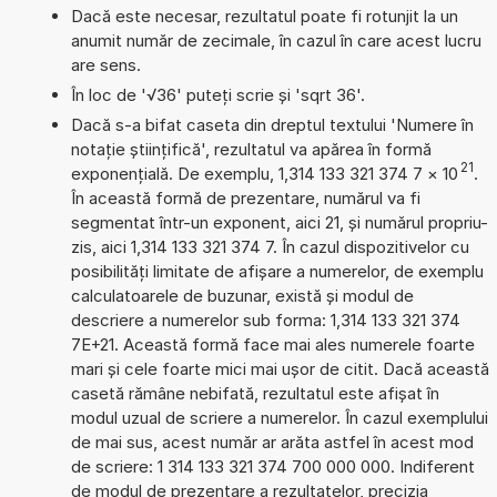
Dacă este necesar, rezultatul poate fi rotunjit la un
anumit număr de zecimale, în cazul în care acest lucru
are sens.
În loc de '√36' puteți scrie și 'sqrt 36'.
Dacă s-a bifat caseta din dreptul textului 'Numere în
notație științifică', rezultatul va apărea în formă
21
exponențială. De exemplu, 1,314 133 321 374 7
×
10
.
În această formă de prezentare, numărul va fi
segmentat într-un exponent, aici 21, și numărul propriu-
zis, aici 1,314 133 321 374 7. În cazul dispozitivelor cu
posibilități limitate de afișare a numerelor, de exemplu
calculatoarele de buzunar, există și modul de
descriere a numerelor sub forma: 1,314 133 321 374
7E+21. Această formă face mai ales numerele foarte
mari și cele foarte mici mai ușor de citit. Dacă această
casetă rămâne nebifată, rezultatul este afișat în
modul uzual de scriere a numerelor. În cazul exemplului
de mai sus, acest număr ar arăta astfel în acest mod
de scriere: 1 314 133 321 374 700 000 000. Indiferent
de modul de prezentare a rezultatelor, precizia