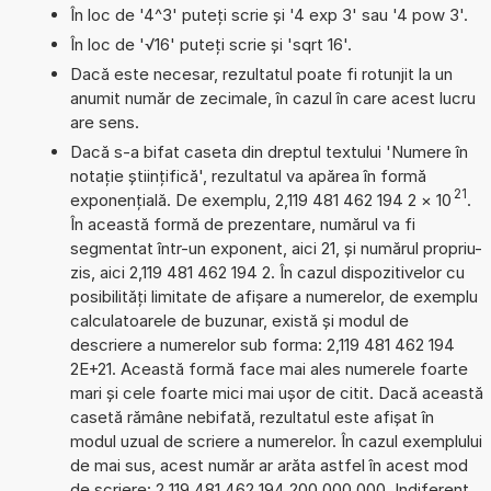
În loc de '4^3' puteți scrie și '4 exp 3' sau '4 pow 3'.
În loc de '√16' puteți scrie și 'sqrt 16'.
Dacă este necesar, rezultatul poate fi rotunjit la un
anumit număr de zecimale, în cazul în care acest lucru
are sens.
Dacă s-a bifat caseta din dreptul textului 'Numere în
notație științifică', rezultatul va apărea în formă
21
exponențială. De exemplu, 2,119 481 462 194 2
×
10
.
În această formă de prezentare, numărul va fi
segmentat într-un exponent, aici 21, și numărul propriu-
zis, aici 2,119 481 462 194 2. În cazul dispozitivelor cu
posibilități limitate de afișare a numerelor, de exemplu
calculatoarele de buzunar, există și modul de
descriere a numerelor sub forma: 2,119 481 462 194
2E+21. Această formă face mai ales numerele foarte
mari și cele foarte mici mai ușor de citit. Dacă această
casetă rămâne nebifată, rezultatul este afișat în
modul uzual de scriere a numerelor. În cazul exemplului
de mai sus, acest număr ar arăta astfel în acest mod
de scriere: 2 119 481 462 194 200 000 000. Indiferent