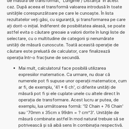
de măsură de transformat, 'Lungime / Distanță' în acest
caz. După aceea el transformă valoarea introdusă în toate
unitățile corespunzătoare pe care le cunoaște. În lista
rezultatelor veți găsi, cu siguranță, și transformarea pe care
ați dorit-o inițial. Indiferent de posibilitatea aleasă, se poate
astfel evita o căutare greoaie a valorii dorite în lungi liste de
selectare, cu o multitudine de categorii și nenumărate
unități de măsură cunoscute. Toată această operație de
căutare este preluată de calculator, care finalizează
operația într-o fracțiune de secundă.
Mai mult, calculatorul face posibilă utilizarea
expresiilor matematice. Ca urmare, nu doar că
numerele pot fi supuse unor operații matematice, cum
ar fi, de exemplu, '41 * 6 ch', ci diferite unități de
măsură pot fi și ele cuplate unele cu altele direct în
operația de transformare. Acest lucru ar putea, de
exemplu, lua următoarea formă: '12 Chain + 76 Chain'
sau '70mm x 35cm x 99dm = ? cm^3'. Unitățile de
măsură combinate astfel în mod natural trebuie să se
potrivească și să aibă sens în combinația respectivă.