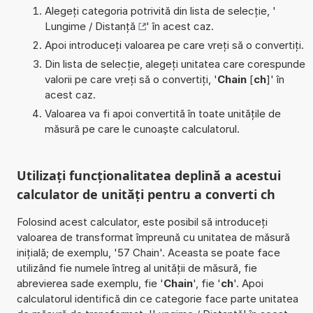
Alegeți categoria potrivită din lista de selecție, '
Lungime / Distanță
' în acest caz.
Apoi introduceți valoarea pe care vreți să o convertiți.
Din lista de selecție, alegeți unitatea care corespunde
valorii pe care vreți să o convertiți, '
Chain
[
ch
]' în
acest caz.
Valoarea va fi apoi convertită în toate unitățile de
măsură pe care le cunoaște calculatorul.
Utilizați funcționalitatea deplină a acestui
calculator de unități pentru a converti ch
Folosind acest calculator, este posibil să introduceți
valoarea de transformat împreună cu unitatea de măsură
inițială; de exemplu, '57 Chain'. Aceasta se poate face
utilizând fie numele întreg al unității de măsură, fie
abrevierea sade exemplu, fie '
Chain
', fie '
ch
'. Apoi
calculatorul identifică din ce categorie face parte unitatea