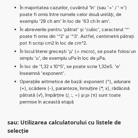
În majoritatea cazurilor, cuvântul 'în' (sau '=' / '->')
poate fi omis între numele celor două unități, de
exemplu '28 ch am' în loc de '63 ch în am'.
În abrevierile pentru 'pătrat' și 'cubic', caracterul '^'
poate fi omis din '^2' și '^3'. Astfel, centimetrii pătrați
pot fi scriși cm2 în loc de cm^2.
În locul literei grecești 'µ' (= micro), se poate folosi un
simplu 'u', de exemplu uPa în loc de µPa.
În loc de '1,32 x 10^5', se poate scrie 1,32e5. 'e'
înseamnă 'exponent'.
Operațiile aritmetice de bază: exponent (^), adunare
(+), scădere (-), paranteze, înmulțire (*, x), rădăcină
pătrată (√), împărțire (/, :, ÷) și pi (π) sunt toate
permise în această etapă
sau: Utilizarea calculatorului cu listele de
selecție