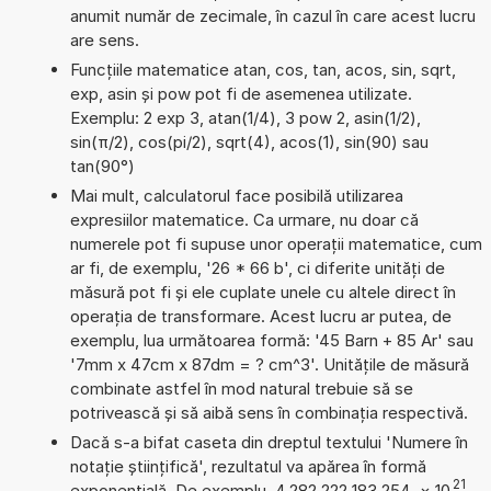
anumit număr de zecimale, în cazul în care acest lucru
are sens.
Funcțiile matematice atan, cos, tan, acos, sin, sqrt,
exp, asin și pow pot fi de asemenea utilizate.
Exemplu: 2 exp 3, atan(1/4), 3 pow 2, asin(1/2),
sin(π/2), cos(pi/2), sqrt(4), acos(1), sin(90) sau
tan(90°)
Mai mult, calculatorul face posibilă utilizarea
expresiilor matematice. Ca urmare, nu doar că
numerele pot fi supuse unor operații matematice, cum
ar fi, de exemplu, '26 * 66 b', ci diferite unități de
măsură pot fi și ele cuplate unele cu altele direct în
operația de transformare. Acest lucru ar putea, de
exemplu, lua următoarea formă: '45 Barn + 85 Ar' sau
'7mm x 47cm x 87dm = ? cm^3'. Unitățile de măsură
combinate astfel în mod natural trebuie să se
potrivească și să aibă sens în combinația respectivă.
Dacă s-a bifat caseta din dreptul textului 'Numere în
notație științifică', rezultatul va apărea în formă
21
exponențială. De exemplu, 4,282 222 183 254
×
10
.