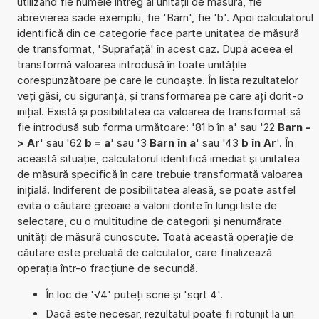
utilizând fie numele întreg al unității de măsură, fie
abrevierea sade exemplu, fie 'Barn', fie 'b'. Apoi calculatorul
identifică din ce categorie face parte unitatea de măsură
de transformat, 'Suprafață' în acest caz. După aceea el
transformă valoarea introdusă în toate unitățile
corespunzătoare pe care le cunoaște. În lista rezultatelor
veți găsi, cu siguranță, și transformarea pe care ați dorit-o
inițial. Există și posibilitatea ca valoarea de transformat să
fie introdusă sub forma următoare: '81 b în a' sau '22
Barn -
> Ar
' sau '62
b = a
' sau '3
Barn în a
' sau '43
b în Ar
'. În
această situație, calculatorul identifică imediat și unitatea
de măsură specifică în care trebuie transformată valoarea
inițială. Indiferent de posibilitatea aleasă, se poate astfel
evita o căutare greoaie a valorii dorite în lungi liste de
selectare, cu o multitudine de categorii și nenumărate
unități de măsură cunoscute. Toată această operație de
căutare este preluată de calculator, care finalizează
operația într-o fracțiune de secundă.
În loc de '√4' puteți scrie și 'sqrt 4'.
Dacă este necesar, rezultatul poate fi rotunjit la un