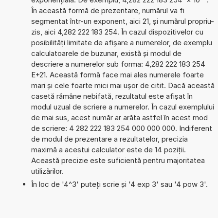
În această formă de prezentare, numărul va fi
segmentat într-un exponent, aici 21, și numărul propriu-
zis, aici 4,282 222 183 254. În cazul dispozitivelor cu
posibilități limitate de afișare a numerelor, de exemplu
calculatoarele de buzunar, există și modul de
descriere a numerelor sub forma: 4,282 222 183 254
E+21. Această formă face mai ales numerele foarte
mari și cele foarte mici mai ușor de citit. Dacă această
casetă rămâne nebifată, rezultatul este afișat în
modul uzual de scriere a numerelor. În cazul exemplului
de mai sus, acest număr ar arăta astfel în acest mod
de scriere: 4 282 222 183 254 000 000 000. Indiferent
de modul de prezentare a rezultatelor, precizia
maximă a acestui calculator este de 14 poziții.
Această precizie este suficientă pentru majoritatea
utilizărilor.
În loc de '4^3' puteți scrie și '4 exp 3' sau '4 pow 3'.