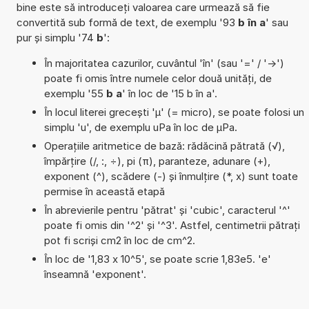
bine este să introduceți valoarea care urmează să fie
convertită sub formă de text, de exemplu '93
b în a
' sau
pur și simplu '74
b
':
În majoritatea cazurilor, cuvântul 'în' (sau '=' / '->')
poate fi omis între numele celor două unități, de
exemplu '55
b a
' în loc de '15 b în a'.
În locul literei grecești 'µ' (= micro), se poate folosi un
simplu 'u', de exemplu uPa în loc de µPa.
Operațiile aritmetice de bază: rădăcină pătrată (√),
împărțire (/, :, ÷), pi (π), paranteze, adunare (+),
exponent (^), scădere (-) și înmulțire (*, x) sunt toate
permise în această etapă
În abrevierile pentru 'pătrat' și 'cubic', caracterul '^'
poate fi omis din '^2' și '^3'. Astfel, centimetrii pătrați
pot fi scriși cm2 în loc de cm^2.
În loc de '1,83 x 10^5', se poate scrie 1,83e5. 'e'
înseamnă 'exponent'.