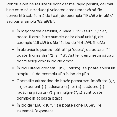
Pentru a obține rezultatul dorit cât mai rapid posibil, cel mai
bine este să introduceți valoarea care urmează să fie
convertită sub formă de text, de exemplu '19
aWb în uMx
'
sau pur și simplu '82
aWb
':
În majoritatea cazurilor, cuvântul 'în' (sau '=' / '->')
poate fi omis între numele celor două unități, de
exemplu '46
aWb uMx
' în loc de '64 aWb în uMx'.
În abrevierile pentru 'pătrat' și 'cubic', caracterul '^'
poate fi omis din '^2' și '^3'. Astfel, centimetrii pătrați
pot fi scriși cm2 în loc de cm^2.
În locul literei grecești 'µ' (= micro), se poate folosi un
simplu 'u', de exemplu uPa în loc de µPa.
Operațiile aritmetice de bază: paranteze, împărțire (/, :,
÷), exponent (^), adunare (+), pi (π), scădere (-),
rădăcină pătrată (√) și înmulțire (*, x) sunt toate
permise în această etapă
În loc de '1,66 x 10^5', se poate scrie 1,66e5. 'e'
înseamnă 'exponent'.