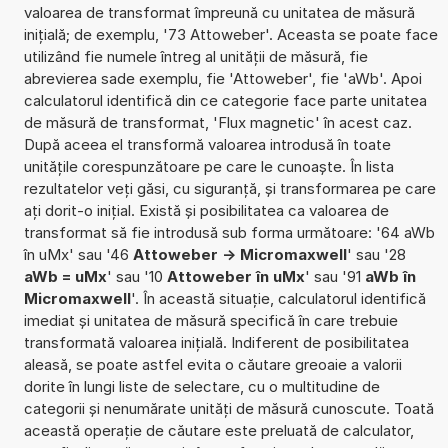
valoarea de transformat împreună cu unitatea de măsură
inițială; de exemplu, '73 Attoweber'. Aceasta se poate face
utilizând fie numele întreg al unității de măsură, fie
abrevierea sade exemplu, fie 'Attoweber', fie 'aWb'. Apoi
calculatorul identifică din ce categorie face parte unitatea
de măsură de transformat, 'Flux magnetic' în acest caz.
După aceea el transformă valoarea introdusă în toate
unitățile corespunzătoare pe care le cunoaște. În lista
rezultatelor veți găsi, cu siguranță, și transformarea pe care
ați dorit-o inițial. Există și posibilitatea ca valoarea de
transformat să fie introdusă sub forma următoare: '64 aWb
în uMx' sau '46
Attoweber -> Micromaxwell
' sau '28
aWb = uMx
' sau '10
Attoweber în uMx
' sau '91
aWb în
Micromaxwell
'. În această situație, calculatorul identifică
imediat și unitatea de măsură specifică în care trebuie
transformată valoarea inițială. Indiferent de posibilitatea
aleasă, se poate astfel evita o căutare greoaie a valorii
dorite în lungi liste de selectare, cu o multitudine de
categorii și nenumărate unități de măsură cunoscute. Toată
această operație de căutare este preluată de calculator,