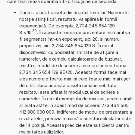
care finalizează operația într-o fracțiune de secundă.
Dacă s-a bifat caseta din dreptul textului 'Numere în
notație științifică', rezultatul va apărea în formă
exponențială. De exemplu, 2,734 345 654 129
20
8
×
10
. În această formă de prezentare, numărul va
fi segmentat într-un exponent, aici 20, și numărul
propriu-zis, aici 2,734 345 654 129 8. În cazul
dispozitivelor cu posibilități limitate de afișare a
numerelor, de exemplu calculatoarele de buzunar,
există și modul de descriere a numerelor sub forma:
2,734 345 654 129 8E+20. Această formă face mai
ales numerele foarte mari și cele foarte mici mai ușor
de citit. Dacă această casetă rămâne nebifată,
rezultatul este afișat în modul uzual de scriere a
numerelor. În cazul exemplului de mai sus, acest număr
ar arăta astfel în acest mod de scriere: 273 434 565
412 980 000 000. Indiferent de modul de prezentare a
rezultatelor, precizia maximă a acestui calculator este
de 14 poziții. Această precizie este suficientă pentru
majoritatea utilizărilor.