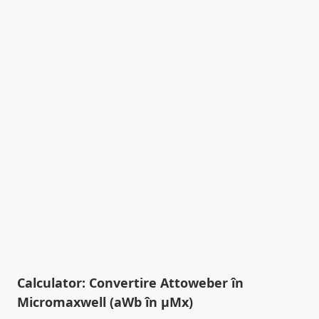
Calculator: Convertire Attoweber în
Micromaxwell (aWb în µMx)