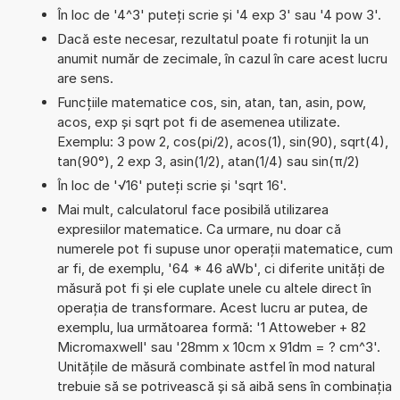
În loc de '4^3' puteți scrie și '4 exp 3' sau '4 pow 3'.
Dacă este necesar, rezultatul poate fi rotunjit la un
anumit număr de zecimale, în cazul în care acest lucru
are sens.
Funcțiile matematice cos, sin, atan, tan, asin, pow,
acos, exp și sqrt pot fi de asemenea utilizate.
Exemplu: 3 pow 2, cos(pi/2), acos(1), sin(90), sqrt(4),
tan(90°), 2 exp 3, asin(1/2), atan(1/4) sau sin(π/2)
În loc de '√16' puteți scrie și 'sqrt 16'.
Mai mult, calculatorul face posibilă utilizarea
expresiilor matematice. Ca urmare, nu doar că
numerele pot fi supuse unor operații matematice, cum
ar fi, de exemplu, '64 * 46 aWb', ci diferite unități de
măsură pot fi și ele cuplate unele cu altele direct în
operația de transformare. Acest lucru ar putea, de
exemplu, lua următoarea formă: '1 Attoweber + 82
Micromaxwell' sau '28mm x 10cm x 91dm = ? cm^3'.
Unitățile de măsură combinate astfel în mod natural
trebuie să se potrivească și să aibă sens în combinația