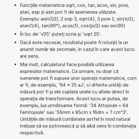
Funcțiile matematice sqrt, cos, tan, acos, sin, pow,
atan, exp și asin pot fi de asemenea utilizate.
Exemplu: asin(1/2), 2 exp 3, sqrt(4), 3 pow 2, sin(π/2),
atan(1/4), tan(90°), acos(1), cos(pi/2) sau sin(90)
În loc de '√25' puteți scrie și 'sqrt 25'.
Dacă este necesar, rezultatul poate fi rotunjit la un
anumit număr de zecimale, în cazul în care acest lucru
are sens.
Mai mult, calculatorul face posibilă utilizarea
expresiilor matematice. Ca urmare, nu doar că
numerele pot fi supuse unor operații matematice, cum
ar fi, de exemplu, '94 * 25 aJ', ci diferite unități de
măsură pot fi și ele cuplate unele cu altele direct în
operația de transformare. Acest lucru ar putea, de
exemplu, lua următoarea formă: '34 Attojoule + 64
Femtojoule' sau '55mm x 85cm x 16dm = ? cm^3'.
Unitățile de măsură combinate astfel în mod natural
trebuie să se potrivească și să aibă sens în combinația
respectivă.