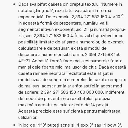
Dacă s-a bifat caseta din dreptul textului 'Numere în
notație științifică', rezultatul va apărea în formă
21
exponențială. De exemplu, 2,394 271 583 150 4
×
10
.
În această formă de prezentare, numărul va fi
segmentat într-un exponent, aici 21, și numărul propriu-
zis, aici 2,394 271 583 150 4. În cazul dispozitivelor cu
posibilități limitate de afișare a numerelor, de exemplu
calculatoarele de buzunar, există și modul de
descriere a numerelor sub forma: 2,394 271 583 150
4E+21. Această formă face mai ales numerele foarte
mari și cele foarte mici mai ușor de citit. Dacă această
casetă rămâne nebifată, rezultatul este afișat în
modul uzual de scriere a numerelor. În cazul exemplului
de mai sus, acest număr ar arăta astfel în acest mod
de scriere: 2 394 271 583 150 400 000 000. Indiferent
de modul de prezentare a rezultatelor, precizia
maximă a acestui calculator este de 14 poziții.
Această precizie este suficientă pentru majoritatea
utilizărilor.
În loc de '4^3' puteți scrie și '4 exp 3' sau '4 pow 3'.