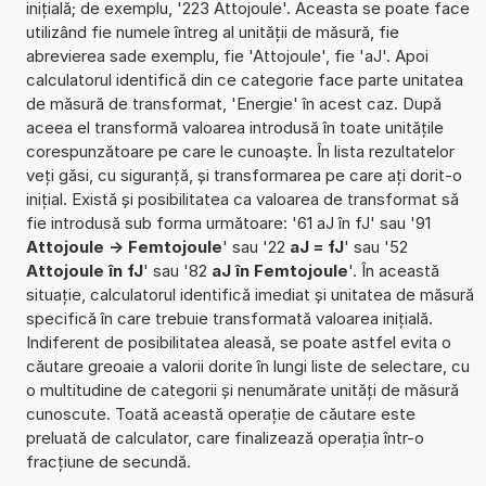
inițială; de exemplu, '223 Attojoule'. Aceasta se poate face
utilizând fie numele întreg al unității de măsură, fie
abrevierea sade exemplu, fie 'Attojoule', fie 'aJ'. Apoi
calculatorul identifică din ce categorie face parte unitatea
de măsură de transformat, 'Energie' în acest caz. După
aceea el transformă valoarea introdusă în toate unitățile
corespunzătoare pe care le cunoaște. În lista rezultatelor
veți găsi, cu siguranță, și transformarea pe care ați dorit-o
inițial. Există și posibilitatea ca valoarea de transformat să
fie introdusă sub forma următoare: '61 aJ în fJ' sau '91
Attojoule -> Femtojoule
' sau '22
aJ = fJ
' sau '52
Attojoule în fJ
' sau '82
aJ în Femtojoule
'. În această
situație, calculatorul identifică imediat și unitatea de măsură
specifică în care trebuie transformată valoarea inițială.
Indiferent de posibilitatea aleasă, se poate astfel evita o
căutare greoaie a valorii dorite în lungi liste de selectare, cu
o multitudine de categorii și nenumărate unități de măsură
cunoscute. Toată această operație de căutare este
preluată de calculator, care finalizează operația într-o
fracțiune de secundă.