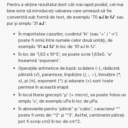
Pentru a obține rezultatul dorit cât mai rapid posibil, cel mai
bine este să introduceți valoarea care urmează să fie
convertită sub formă de text, de exemplu '70
aJ în fJ
' sau
pur și simplu '31
aJ
':
În majoritatea cazurilor, cuvântul 'în' (sau '=' / '->')
poate fi omis între numele celor două unități, de
exemplu '91
aJ fJ
' în loc de '61 aJ în fJ'.
În loc de '1,63 x 10^5', se poate scrie 1,63e5. 'e'
înseamnă 'exponent'.
Operațiile aritmetice de bază: scădere (-), rădăcină
pătrată (√), paranteze, împărțire (/, :, ÷), înmulțire (*,
x), pi (π), exponent (^) și adunare (+) sunt toate
permise în această etapă
În locul literei grecești 'µ' (= micro), se poate folosi un
simplu 'u', de exemplu uPa în loc de µPa.
În abrevierile pentru 'pătrat' și 'cubic', caracterul '^'
poate fi omis din '^2' și '^3'. Astfel, centimetrii pătrați
pot fi scriși cm2 în loc de cm^2.