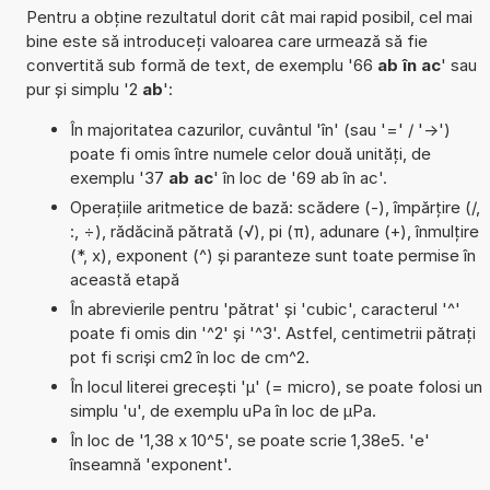
Pentru a obține rezultatul dorit cât mai rapid posibil, cel mai
bine este să introduceți valoarea care urmează să fie
convertită sub formă de text, de exemplu '66
ab în ac
' sau
pur și simplu '2
ab
':
În majoritatea cazurilor, cuvântul 'în' (sau '=' / '->')
poate fi omis între numele celor două unități, de
exemplu '37
ab ac
' în loc de '69 ab în ac'.
Operațiile aritmetice de bază: scădere (-), împărțire (/,
:, ÷), rădăcină pătrată (√), pi (π), adunare (+), înmulțire
(*, x), exponent (^) și paranteze sunt toate permise în
această etapă
În abrevierile pentru 'pătrat' și 'cubic', caracterul '^'
poate fi omis din '^2' și '^3'. Astfel, centimetrii pătrați
pot fi scriși cm2 în loc de cm^2.
În locul literei grecești 'µ' (= micro), se poate folosi un
simplu 'u', de exemplu uPa în loc de µPa.
În loc de '1,38 x 10^5', se poate scrie 1,38e5. 'e'
înseamnă 'exponent'.