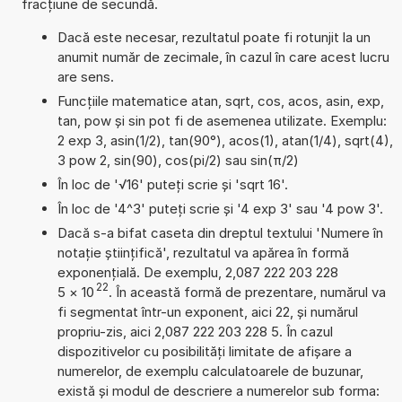
fracțiune de secundă.
Dacă este necesar, rezultatul poate fi rotunjit la un
anumit număr de zecimale, în cazul în care acest lucru
are sens.
Funcțiile matematice atan, sqrt, cos, acos, asin, exp,
tan, pow și sin pot fi de asemenea utilizate. Exemplu:
2 exp 3, asin(1/2), tan(90°), acos(1), atan(1/4), sqrt(4),
3 pow 2, sin(90), cos(pi/2) sau sin(π/2)
În loc de '√16' puteți scrie și 'sqrt 16'.
În loc de '4^3' puteți scrie și '4 exp 3' sau '4 pow 3'.
Dacă s-a bifat caseta din dreptul textului 'Numere în
notație științifică', rezultatul va apărea în formă
exponențială. De exemplu, 2,087 222 203 228
22
5
×
10
. În această formă de prezentare, numărul va
fi segmentat într-un exponent, aici 22, și numărul
propriu-zis, aici 2,087 222 203 228 5. În cazul
dispozitivelor cu posibilități limitate de afișare a
numerelor, de exemplu calculatoarele de buzunar,
există și modul de descriere a numerelor sub forma: