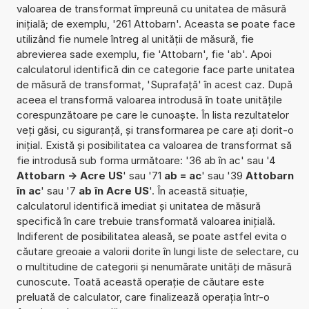
valoarea de transformat împreună cu unitatea de măsură
inițială; de exemplu, '261 Attobarn'. Aceasta se poate face
utilizând fie numele întreg al unității de măsură, fie
abrevierea sade exemplu, fie 'Attobarn', fie 'ab'. Apoi
calculatorul identifică din ce categorie face parte unitatea
de măsură de transformat, 'Suprafață' în acest caz. După
aceea el transformă valoarea introdusă în toate unitățile
corespunzătoare pe care le cunoaște. În lista rezultatelor
veți găsi, cu siguranță, și transformarea pe care ați dorit-o
inițial. Există și posibilitatea ca valoarea de transformat să
fie introdusă sub forma următoare: '36 ab în ac' sau '4
Attobarn -> Acre US
' sau '71
ab = ac
' sau '39
Attobarn
în ac
' sau '7
ab în Acre US
'. În această situație,
calculatorul identifică imediat și unitatea de măsură
specifică în care trebuie transformată valoarea inițială.
Indiferent de posibilitatea aleasă, se poate astfel evita o
căutare greoaie a valorii dorite în lungi liste de selectare, cu
o multitudine de categorii și nenumărate unități de măsură
cunoscute. Toată această operație de căutare este
preluată de calculator, care finalizează operația într-o