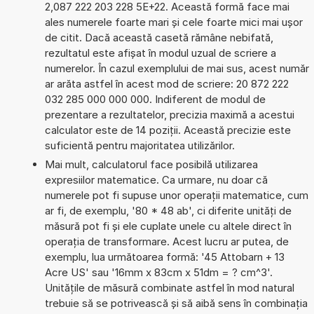
2,087 222 203 228 5E+22. Această formă face mai
ales numerele foarte mari și cele foarte mici mai ușor
de citit. Dacă această casetă rămâne nebifată,
rezultatul este afișat în modul uzual de scriere a
numerelor. În cazul exemplului de mai sus, acest număr
ar arăta astfel în acest mod de scriere: 20 872 222
032 285 000 000 000. Indiferent de modul de
prezentare a rezultatelor, precizia maximă a acestui
calculator este de 14 poziții. Această precizie este
suficientă pentru majoritatea utilizărilor.
Mai mult, calculatorul face posibilă utilizarea
expresiilor matematice. Ca urmare, nu doar că
numerele pot fi supuse unor operații matematice, cum
ar fi, de exemplu, '80 * 48 ab', ci diferite unități de
măsură pot fi și ele cuplate unele cu altele direct în
operația de transformare. Acest lucru ar putea, de
exemplu, lua următoarea formă: '45 Attobarn + 13
Acre US' sau '16mm x 83cm x 51dm = ? cm^3'.
Unitățile de măsură combinate astfel în mod natural
trebuie să se potrivească și să aibă sens în combinația