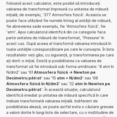
Folosind acest calculator, este posibil să introduceți
valoarea de transformat împreună cu unitatea de măsură
inițială; de exemplu, '377 Atmosfera fizică'. Aceasta se
poate face utilizând fie numele întreg al unității de măsură,
fie abrevierea sade exemplu, fie 'Atmosfera fizică', fie
'atm'. Apoi calculatorul identifică din ce categorie face
parte unitatea de măsură de transformat, 'Presiune' în
acest caz. După aceea el transformă valoarea introdusă în
toate unitățile corespunzătoare pe care le cunoaște. În lista
rezultatelor veți găsi, cu siguranță, și transformarea pe care
ați dorit-o inițial. Există și posibilitatea ca valoarea de
transformat să fie introdusă sub forma următoare: '8 atm în
N/dm2' sau '61
Atmosfera fizică -> Newton pe
Decimetru pătrat
' sau '15
atm = N/dm2
' sau '68
Atmosfera fizică în N/dm2
' sau '22
atm în Newton pe
Decimetru pătrat
'. În această situație, calculatorul
identifică imediat și unitatea de măsură specifică în care
trebuie transformată valoarea inițială. Indiferent de
posibilitatea aleasă, se poate astfel evita o căutare greoaie
a valorii dorite în lungi liste de selectare, cu o multitudine de