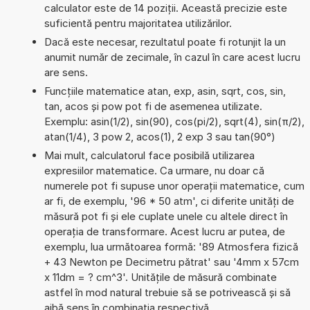
calculator este de 14 poziții. Această precizie este
suficientă pentru majoritatea utilizărilor.
Dacă este necesar, rezultatul poate fi rotunjit la un
anumit număr de zecimale, în cazul în care acest lucru
are sens.
Funcțiile matematice atan, exp, asin, sqrt, cos, sin,
tan, acos și pow pot fi de asemenea utilizate.
Exemplu: asin(1/2), sin(90), cos(pi/2), sqrt(4), sin(π/2),
atan(1/4), 3 pow 2, acos(1), 2 exp 3 sau tan(90°)
Mai mult, calculatorul face posibilă utilizarea
expresiilor matematice. Ca urmare, nu doar că
numerele pot fi supuse unor operații matematice, cum
ar fi, de exemplu, '96 * 50 atm', ci diferite unități de
măsură pot fi și ele cuplate unele cu altele direct în
operația de transformare. Acest lucru ar putea, de
exemplu, lua următoarea formă: '89 Atmosfera fizică
+ 43 Newton pe Decimetru pătrat' sau '4mm x 57cm
x 11dm = ? cm^3'. Unitățile de măsură combinate
astfel în mod natural trebuie să se potrivească și să
aibă sens în combinația respectivă.