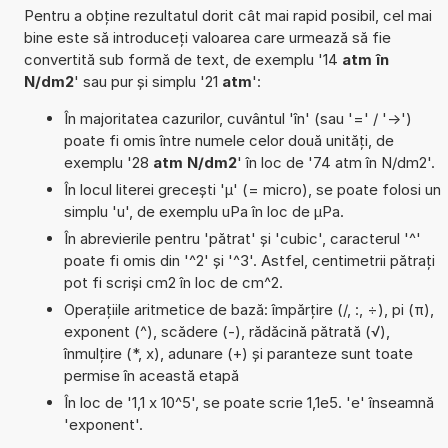
Pentru a obține rezultatul dorit cât mai rapid posibil, cel mai
bine este să introduceți valoarea care urmează să fie
convertită sub formă de text, de exemplu '14
atm în
N/dm2
' sau pur și simplu '21
atm
':
În majoritatea cazurilor, cuvântul 'în' (sau '=' / '->')
poate fi omis între numele celor două unități, de
exemplu '28
atm N/dm2
' în loc de '74 atm în N/dm2'.
În locul literei grecești 'µ' (= micro), se poate folosi un
simplu 'u', de exemplu uPa în loc de µPa.
În abrevierile pentru 'pătrat' și 'cubic', caracterul '^'
poate fi omis din '^2' și '^3'. Astfel, centimetrii pătrați
pot fi scriși cm2 în loc de cm^2.
Operațiile aritmetice de bază: împărțire (/, :, ÷), pi (π),
exponent (^), scădere (-), rădăcină pătrată (√),
înmulțire (*, x), adunare (+) și paranteze sunt toate
permise în această etapă
În loc de '1,1 x 10^5', se poate scrie 1,1e5. 'e' înseamnă
'exponent'.