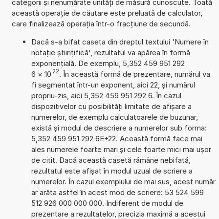
categorii și nenumărate unități de măsură cunoscute. Toată
această operație de căutare este preluată de calculator,
care finalizează operația într-o fracțiune de secundă.
Dacă s-a bifat caseta din dreptul textului 'Numere în
notație științifică', rezultatul va apărea în formă
exponențială. De exemplu, 5,352 459 951 292
22
6
×
10
. În această formă de prezentare, numărul va
fi segmentat într-un exponent, aici 22, și numărul
propriu-zis, aici 5,352 459 951 292 6. În cazul
dispozitivelor cu posibilități limitate de afișare a
numerelor, de exemplu calculatoarele de buzunar,
există și modul de descriere a numerelor sub forma:
5,352 459 951 292 6E+22. Această formă face mai
ales numerele foarte mari și cele foarte mici mai ușor
de citit. Dacă această casetă rămâne nebifată,
rezultatul este afișat în modul uzual de scriere a
numerelor. În cazul exemplului de mai sus, acest număr
ar arăta astfel în acest mod de scriere: 53 524 599
512 926 000 000 000. Indiferent de modul de
prezentare a rezultatelor, precizia maximă a acestui