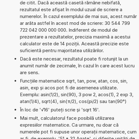
de citit. Dacă această casetă rămâne nebifată,
rezultatul este afișat în modul uzual de scriere a
numerelor. În cazul exemplului de mai sus, acest număr
ar arăta astfel în acest mod de scriere: 30 544 799
722 042 000 000 000. Indiferent de modul de
prezentare a rezultatelor, precizia maximă a acestui
calculator este de 14 poziții. Această precizie este
suficientă pentru majoritatea utilizărilor.
Dacă este necesar, rezultatul poate fi rotunjit la un
anumit număr de zecimale, în cazul în care acest lucru
are sens.
Funcțiile matematice sqrt, tan, pow, atan, cos, sin,
asin, exp și acos pot fi de asemenea utilizate.
Exemplu: asin(1/2), sin(90), 3 pow 2, acos(1), 2 exp 3,
atan(1/4), sqrt(4), sin(π/2), cos(pi/2) sau tan(90°)
În loc de '√16' puteți scrie și 'sqrt 16'.
Mai mult, calculatorul face posibilă utilizarea
expresiilor matematice. Ca urmare, nu doar că
numerele pot fi supuse unor operații matematice, cum
ar fi, de exemplu, '51 * 32 Agate', ci diferite unități de