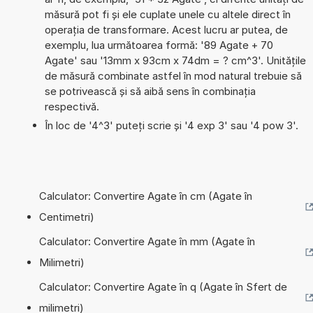
măsură pot fi și ele cuplate unele cu altele direct în
operația de transformare. Acest lucru ar putea, de
exemplu, lua următoarea formă: '89 Agate + 70
Agate' sau '13mm x 93cm x 74dm = ? cm^3'. Unitățile
de măsură combinate astfel în mod natural trebuie să
se potrivească și să aibă sens în combinația
respectivă.
În loc de '4^3' puteți scrie și '4 exp 3' sau '4 pow 3'.
Calculator: Convertire Agate în cm (Agate în
Centimetri)
Calculator: Convertire Agate în mm (Agate în
Milimetri)
Calculator: Convertire Agate în q (Agate în Sfert de
milimetri)