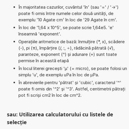
În majoritatea cazurilor, cuvântul 'în' (sau '=' / '->')
poate fi omis între numele celor două unități, de
exemplu '10 Agate cm' în loc de '29 Agate în cm'.
În loc de '1,64 x 10^5', se poate scrie 1,64e5. 'e'
înseamnă 'exponent'.
Operațiile aritmetice de bază: înmulțire (*, x), scădere
(-), pi (π), împărțire (/, :, ÷), rădăcină pătrată (√),
paranteze, exponent (^) și adunare (+) sunt toate
permise în această etapă
În locul literei grecești 'µ' (= micro), se poate folosi un
simplu 'u', de exemplu uPa în loc de µPa.
În abrevierile pentru 'pătrat' și 'cubic', caracterul '^'
poate fi omis din '^2' și '^3'. Astfel, centimetrii pătrați
pot fi scriși cm2 în loc de cm^2.
sau: Utilizarea calculatorului cu listele de
selecție