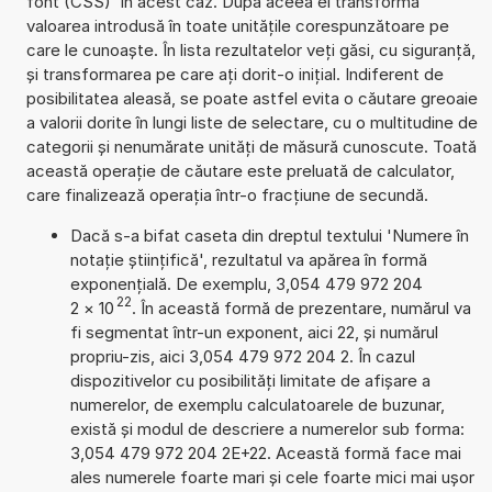
font (CSS)' în acest caz. După aceea el transformă
valoarea introdusă în toate unitățile corespunzătoare pe
care le cunoaște. În lista rezultatelor veți găsi, cu siguranță,
și transformarea pe care ați dorit-o inițial. Indiferent de
posibilitatea aleasă, se poate astfel evita o căutare greoaie
a valorii dorite în lungi liste de selectare, cu o multitudine de
categorii și nenumărate unități de măsură cunoscute. Toată
această operație de căutare este preluată de calculator,
care finalizează operația într-o fracțiune de secundă.
Dacă s-a bifat caseta din dreptul textului 'Numere în
notație științifică', rezultatul va apărea în formă
exponențială. De exemplu, 3,054 479 972 204
22
2
×
10
. În această formă de prezentare, numărul va
fi segmentat într-un exponent, aici 22, și numărul
propriu-zis, aici 3,054 479 972 204 2. În cazul
dispozitivelor cu posibilități limitate de afișare a
numerelor, de exemplu calculatoarele de buzunar,
există și modul de descriere a numerelor sub forma:
3,054 479 972 204 2E+22. Această formă face mai
ales numerele foarte mari și cele foarte mici mai ușor