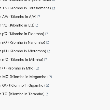
în TS (Kilomho în Terasiemens)
n A/V (Kilomho în A/V)
n 1/Ω (Kilomho în 1/Ω)
în p℧ (Kilomho în Picomho)
în n℧ (Kilomho în Nanomho)
în µ℧ (Kilomho în Micromho)
în m℧ (Kilomho în Milimho)
în ℧ (Kilomho în Mho)
 în M℧ (Kilomho în Megamho)
în G℧ (Kilomho în Gigamho)
în T℧ (Kilomho în Teramho)