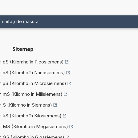
r unități de măsură
Sitemap
în pS (Kilomho în Picosiemens)
în nS (Kilomho în Nanosiemens)
în µS (Kilomho în Microsiemens)
în mS (Kilomho în Milisiemens)
în S (Kilomho în Siemens)
în kS (Kilomho în Kilosiemens)
 în MS (Kilomho în Megasiemens)
în GS (Kilomho în Gigasiemens)